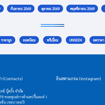
9
กันยายน 2569
ตุลาคม 2569
พฤศจิกายน 2569
ราคาถูก
ยอดนิยม
พรีเมี่ยม
UNSEEN
ลดราคา
รา (Contacts)
อินสตาแกรม (Instagram)
กซ์ บุ๊คกิ้ง จำกัด
/78 ซอยศูนย์การค้าแฮปปี้แลนด์ 1
จั่น เขตบางกะปิ