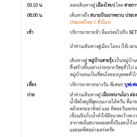
03.10 น.
ออกเดินทางสู่
เมืองไทเป
โดย
สายการ
08.00 น.
เดินทางถึง
สนามบินเถาหยวน ประเท
ประเทศไทย 1 ชั่วโมง)
เช้า
บริการอาหารเช้า อิ่มอร่อยไปกับ
SET
นำท่านเดินทางสู่เมือง ไถจง (ใช้เวล
เดินทางสู่
หมู่บ้านสายรุ้ง เ
ป็นหมู่บ้าน
ซึ่งสร้างขึ้นอย่างง่ายๆจากวัสดุทั่
หมู่บ้านจนเป็นที่สนใจของบุคคลทั่วไป
เที่ยง
บริการอาหารกลางวัน พิเศษ!!
บุฟเฟต
บ่าย
นำท่านเดินทางสู่
เมืองหนานโถว
ล่อ
น้ำจืดใหญ่ที่สุดบนเกาะไต้หวัน ที่
คล้ายพระอาทิตย์ และ ทิศตะวันตกขอ
เขื่อนกักเก็บน้ำทำให้มีขนาดกว้างขว
อากาศเย็นสบายตลอดทั้งปีและน้ำในท
และมลพิศอย่างเคร่งครัด