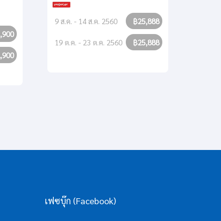
• ล่องเ
จันทรา
9 ส.ค. - 14 ส.ค. 2560
฿25,888
,900
19 ต.ค. - 23 ต.ค. 2560
฿25,888
8 มิ.ย.
,900
9 มิ.ย.
เฟซบุ๊ก (Facebook)