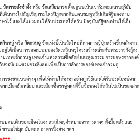
ณ
วัดพระถังซำจั๋ง
หรือ
วัดเสวียนกวง
ตั้งอยู่บนเนินเขาริมทะเลสาบสุริยัน
งที่เดินทางไปอัญเชิญพระไตรปิฎกจากดินแดนชมพูทวีปเดิมอัฐิของท่าน
ักษาไว้ และได้แบ่งมอบให้กับประเทศไต้หวัน ปัจจุบันอัฐิของท่านได้เก็บ
หวินหวู่
หรือ
วัดกวนอู
วัดแห่งนี้เป็นวัดใหม่ที่ทางการญี่ปุ่นสร้างขึ้นหลังจาก
จมอยู่ไต้เขื่อน การออกแบบของวัดเหวินหวู่โครงสร้างคล้ายกับพระราชวังกู้กง
นเทพเจ้ากวนอู เทพเจ้าแห่งความซื้อสัตย์ และคุณธรรม การขอพรจากองค์
หวันจะนิยมแขวนกระดิ่งลม เพื่อเป็นการสักการะองค์เทพเจ้ากวนอู
ารชงชาแบบต่างๆ เพื่อให้ท่านได้ชงชาอย่างถูกวิธีและได้รับประโยชน์จาก
จากเมืองฮัวเหลียน และเลือกซื้อชาอู่หลงที่ขึ้นชื่อของไต้หวันไปเป็นของฝาก
ง
นนคนเดินของเมืองไถจง ส่วนใหญ่จำหน่ายอาหารต่างๆ ทั้งมื้อหลัง และ
 ชานมไข่มุก มันทอด อาหารปิ้งย่าง ฯลฯ
็ต***