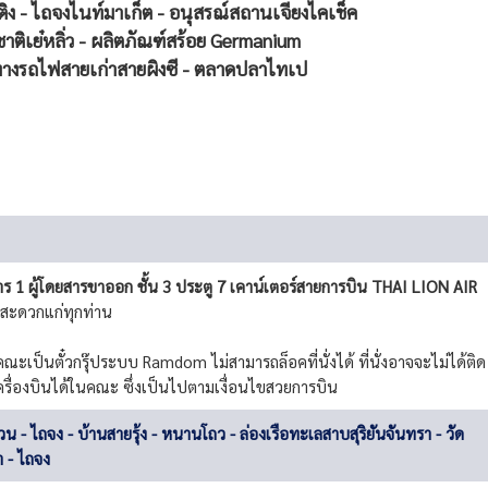
ินติง - ไถจงไนท์มาเก็ต - อนุสรณ์สถานเจียงไคเช็ค
าติเย๋หลิ่ว - ผลิตภัณฑ์สร้อย Germanium
้นทางรถไฟสายเก่าสายผิงซี - ตลาดปลาไทเป
 1 ผู้โดยสารขาออก ชั้น 3 ประตู 7 เคาน์เตอร์สายการบิน THAI LION AIR
สะดวกแก่ทุกท่าน
คณะเป็นตั๋วกรุ๊ประบบ Ramdom ไม่สามารถล็อคที่นั่งได้ ที่นั่งอาจจะไม่ได้ติด
เครื่องบินได้ในคณะ ซึ่งเป็นไปตามเงื่อนไขสวยการบิน
 ไถจง - บ้านสายรุ้ง - หนานโถว - ล่องเรือทะเลสาบสุริยันจันทรา - วัด
า - ไถจง