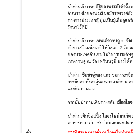
นำท่านสักการะ
อัฐิของพระถังซำจั๋ง
จันทรา ชื่อของพระในสมัยราชวงศ์ถั
ทางการประเทศญี่ปุ่นเป็นผู้เก็บดูแลร
รักษาไว้ที่นี่
นำท่านสักการะ
เทพเจ้ากวนอู
ณ
วัดเ
ทำการสร้างเขื่อนทำให้วัดเก่า 2 วัด 
ของประเทศจีน ภายในวิหารประดิษฐา
เทพกวนอู ณ วัด เหวินหวู่นี้ ชาวไต้
นำท่าน
ชิมชาอู่หลง
และ ชมการสาธิตก
การดื่มชา ทั้งชาอู่หลงจากอาลีซาน ชา
และดื่มทานเอง
จากนั้นนำท่านเดินทางกลับ
เมืองไถจ
นำท่านเดินช็อปปิ้ง
ไถจงไนท์มาเก็ต
ถ
อาหารทานเล่น เช่น ไก่ทอดฮอทสตาร์
ค่ำ
***อิสระอาหารค่ำ ณ ไถจงไนท์มาเก