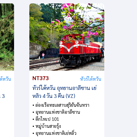
NT373
NT38
ไต้หวัน
ทัวร์ไต้หวัน
ทัวร์ไต้หวัน อุทยานอาลีซาน เย่
ทัวร์ไ
น 3
หลิว 4 วัน 3 คืน (VZ)
สุริยั
3 คืน 
• ล่องเรือทะเลสาบสุริยันจันทรา
• อุทยานแห่งชาติอาลีซาน
• ช้อปป
• ตึกไทเป 101
ไทเป
• หมู่บ้านสายรุ้ง
• ชมตึก
• อุทยานแห่งชาติเย่หลิ่ว
• ถ่ายรู