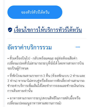
จ
อ
ง
ท
ว
ร
ท
ว
ร
ไ
ต
ห
ว
น
จองทัวร์ทัวร์ไต้หวัน
เงื่อนไขการให้บริการทัวร์ไต้หวัน
อัตราค่าบริการรวม
• ตั๋วเครื่องบินไป - กลับพร้อมคณะ อยู่ต่อต้องเสียค่า
เปลี่ยนแปลงตั๋วไม่สามารถระบุที่นั่งได้ โดยทางสายการบิน
จะเป็นผู้กำหนด
• ที่พักโรงแรมตามรายการ 3 คืน (ห้องพักแบบ 2 ท่าน และ
3 ท่าน) หากมาไม่ครบคู่หรือต้องการพักเดี่ยวท่านสามารถ
ชำระค่าบริการเพิ่มเติมได้โดยทำการจองและชำระเงินก่อน
การเดินทางเท่านั้น
• อาหารตามรายการระบุ(สงวนสิทธิในการสลับมื้อหรือ
เปลี่ยนแปลงเมนูอาหารตามสถานการณ์)