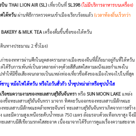
บิน THAI LION AIR (SL)
เที่ยวบินที่
SL398
(ไม่มีบริการอาหารบนเครื่อง)
ศไต้หวัน
ผ่านพิธีการตรวจคนเข้าเมืองเรียบร้อยแล้ว
(เวลาท้องถิ่นเร็วกว่า
 BAKERY & MILK TEA
เครื่องดื่มขึ้นชื่อของไต้หวัน
าเดินทางประมาณ 2 ชั่วโมง)
เก่าของทหารผ่านศึกในยุคสงครามกลางเมืองของจีนที่ลี้ภัยมาอยู่กันที่ไต้หวัน
วไป แต่ได้รับการเพ้นท์เป็นลวดลายต่างๆด้วยสีสันสดใสตามผนังและกำแพงใน
ทำให้มีชื่อเสียงจนกลายเป็นแหล่งท่องเที่ยวชื่อดังของเมืองไทจงไปในที่สุด
์ชาบู หม้อไฟไต้หวัน หรือไถวันฮั่วกัว น้ำซุปหม่าล่าหรือซุปน้ำใส
งเรือชมความงามของทะเลสาบสุริยันจันทรา
หรือ
SUN MOON LAKE
แหล่ง
มาของชื่อทะเลสาบสุริยันจันทรา มาจาก ทิศตะวันออกของทะเลสาบมีลักษณะ
งทะเลสาบมีลักษณะคล้ายพระจันทร์ ทะเลสาบสุริยันจันทราเกิดจากการสร้าง
าง และมีความสูงเหนือระดับน้ำทะเล 750 เมตร ล้อมรอบด้วยเทือกเขาสูง จึงมี
ะเลสาบมีสีเขียวมรกตใสสะอาด เนื่องมาจากได้รับการดูแลเรื่องความสะอาด