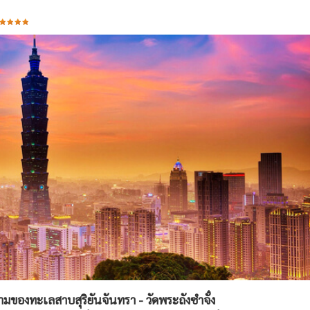
มงามของทะเลสาบสุริยันจันทรา - วัดพระถังซำจั๋ง