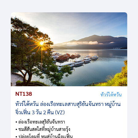
NT138
ทัวร์ไต้หวัน
ทัวร์ไต้หวัน ล่องเรือทะเลสาบสุริยันจันทรา หมู่บ้าน
จิ่วเฟิ่น 3 วัน 2 คืน (VZ)
• ล่องเรือทะเลสุริยันจันทรา
• ชมสีสันสดใสที่หมู่บ้านสายรุ้ง
• ปล่อยโคมที่ หมูส่บ้านฉือเเฟิ่น