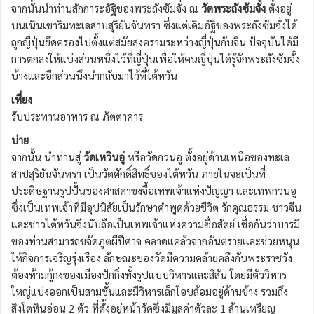
จากนั้นนำท่านสักการะอัฐิของพระถังซัมจั๋ง ณ
วัดพระถังซัมจั๋ง
ตั้งอยู่
บนเนินเขาริมทะเลสาบสุริยันจันทรา ซึ่งแต่เดิมอัฐิของพระถังซัมจั๋งได้
ถูกญีปุ่นยึดครองไปตั้งแต่สมัยสงครามระหว่างญี่ปุ่นกับจีน ปัจจุบันได้มี
การตกลงให้แบ่งส่วนหนึ่งไว้ที่ญี่ปุ่นเพื่อให้คนญี่ปุ่นได้รู้จักพระถังซัมจั๋ง
บ้างและอีกส่วนนึงนำกลับมาไว้ที่ไต้หวัน
เที่ยง
รับประทานอาหาร ณ ภัตตาคาร
บ่าย
จากนั้น นำท่านสู่
วัดเหวินอู่
หรือวัดกวนอู ตั้งอยู่ด้านเหนือของทะเล
สาปสุริยันจันทรา เป็นวัดศักดิ์สิทธิ์ของไต้หวัน ภายในจะเป็นที่
ประดิษฐานรูปปั้นของศาสดาขงจื้อเทพเจ้าแห่งปัญญา และเทพกวนอู
ซึ่งเป็นเทพเจ้าที่มีอุปนิสัยเป็นรักษาคำพูดด้วยชีวิต รักคุณธรรม ชาวจีน
และชาวไต้หวันจึงนับถือเป็นเทพเจ้าแห่งความซื่อสัตย์ เชื่อกันว่าบารมี
ของท่านสามารถขจัดภูตผีปีศาจ คลาดแคล้วจากอันตรายเเละช่วยหนุน
ให้กิจการเจริญรุ่งเรือง ลักษณะของวัดมีความคล้ายคลึงกับพระราชวัง
ต้องห้ามกู้กงของเมืองปักกิ่งทั้งรูปแบบวิหารและสีสัน โดยมีตัววิหาร
ใหญ่แบ่งออกเป็นสามชั้นและมีวิหารเล็กโอบล้อมอยู่ด้านข้าง รวมถึง
สิงโตหินอ่อน 2 ตัว ที่ตั้งอยู่หน้าวัดซึ่งมีมูลค่าตัวละ 1 ล้านเหรียญ