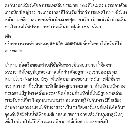
ตะวันออกเฉียงใต้ของประเทศจีนประมาณ 160 กิโลเมตร ประกอบด้วย
เกาะน้อยใหญ่ราว 78 เกาะ เวลาที่ไต้หวันเร็วกว่าประเทศไทย 1 ชั่วโมง
หลังผ่านพิธีการตรวจคนเข้าเมืองและศุลกากรเรียบร้อยแล้วนำท่านเดิน
ทางโดยรถโค้ชปรับอากาศ เพื่อเดินทางสู่เมืองหนานโถว
เช้า
บริการอาหารเช้า ด้วยเมนู
แซนวิช และชานม
ขึ้นชื่อของไต้หวันที่ไม่
ควรพลาด
นำท่าน
ล่องเรือทะเลสาบสุริยันจันทรา
เป็นทะเลสาบน้ำจืดจาก
ธรรมชาติที่ใหญ่ที่สุดของเกาะไต้หวัน ตั้งอยู่กลางภูเขาของมณฑล
หนานโถว (Nantou City) พื้นที่ตอนกลางของเกาะ มีเกาะที่มีชื่อว่า
กวง หวา เต่า ซึ่งเป็นเกาะที่เล็กตั้งอยู่กลางทะเลสาบ ด้านทิศเหนือของ
ทะเลสาบมีรูปทรงคล้ายพระอาทิตย์ ส่วนด้านทิศใต้นั้นมีรูปทรงคล้าย
พระจันทร์เสี้ยว จึงถูกขนานนามว่า ทะเลสาบสุริยันจันทรา มีชื่อเสียง
ด้านความสวยงามจนได้รับฉายาว่าเป็น “สวิสเซอร์แลนด์แห่งไต้หวัน”
จุดเด่นคือมีพื้นน้ำสีฟ้าอมเขียวส่องประกาย ฉากหลังเป็นภูเขาสูงใหญ่
เต็มไปด้วยป่าไม้ที่เขียวและภมีอากาศที่เย็นสบายตลอดทั้งปี