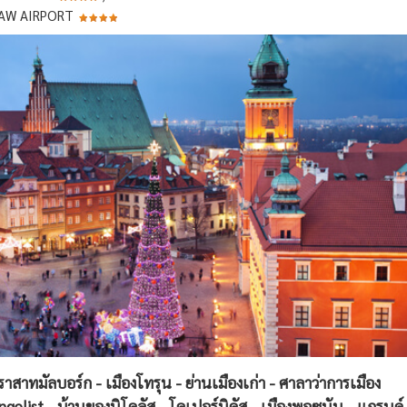
AW AIRPORT
 ปราสาทมัลบอร์ก - เมืองโทรุน - ย่านเมืองเก่า - ศาลาว่าการเมือง
gelist - บ้านของนิโคลัส - โคเปอร์นิคัส - เมืองพอซนัน - แกรนด์