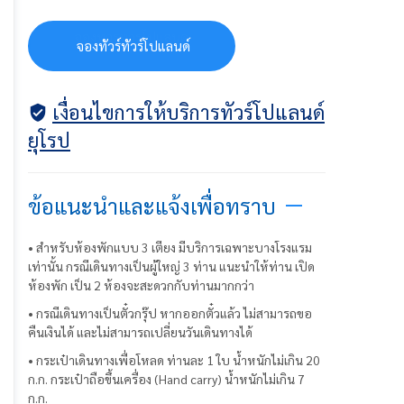
จ
อ
ง
ท
ว
ร
ท
ว
ร
โ
ป
แ
ล
น
ด
จองทัวร์ทัวร์โปแลนด์
เงื่อนไขการให้บริการทัวร์โปแลนด์
ยุโรป
ข้อแนะนำและแจ้งเพื่อทราบ
• สำหรับห้องพักแบบ 3 เตียง มีบริการเฉพาะบางโรงแรม
เท่านั้น กรณีเดินทางเป็นผู้ใหญ่ 3 ท่าน แนะนำให้ท่าน เปิด
ห้องพัก เป็น 2 ห้องจะสะดวกกับท่านมากกว่า
• กรณีเดินทางเป็นตั๋วกรุ๊ป หากออกตั๋วแล้ว ไม่สามารถขอ
คืนเงินได้ และไม่สามารถเปลี่ยนวันเดินทางได้
• กระเป๋าเดินทางเพื่อโหลด ท่านละ 1 ใบ น้ำหนักไม่เกิน 20
ก.ก. กระเป๋าถือขึ้นเครื่อง (Hand carry) น้ำหนักไม่เกิน 7
ก.ก.