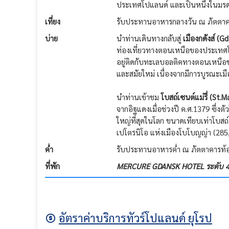
ประเทศโปแลนด์ และเป็นหนึ่งในมรดกโ
เที่ยง
รับประทานอาหารกลางวัน ณ ภัตตาคา
บ่าย
นำท่านเดินทางกลับสู่
เมืองกดังส์ (G
ท่องเที่ยวทางตอนเหนือของประเทศโปแล
อยู่ติดกับทะเลบอลติคทางตอนเหนือข
และสมัยใหม่ เนื่องจากมีการบูรณะเมือ
นำท่านเข้าชม
โบสถ์เซนต์แม่รี่ (St.
จากอิฐแดงเมื่อช่วงปี ค.ศ.1379 ซึ่งต
ใหญ่ที่สุดในโลก ขนาดเทียบเท่าโบส
เปโตรนิโอ แห่งเมืองโบโบญญ่า (285
ค่ำ
รับประทานอาหารค่ำ ณ ภัตตาคารท้อ
ที่พัก
MERCURE GDANSK HOTEL ระดับ 4 
อัตราค่าบริการทัวร์โปแลนด์ ยุโรป