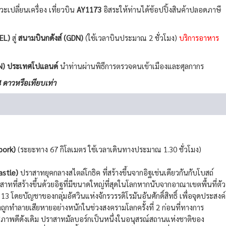
วะเปลี่ยนเครื่อง เที่ยวบิน
AY1173
อิสระให้ท่านได้ช้อปปิ้งสินค้าปลอดภาษี
EL)
สู่
สนามบินกดังส์ (GDN)
(ใช้เวลาบินประมาณ 2 ชั่วโมง)
บริการอาหาร
GDN) ประเทศโปแลนด์
นำท่านผ่านพิธีการตรวจคนเข้าเมืองและศุลกากร
ดาวหรือเทียบเท่า
bork)
(ระยะทาง 67 กิโลเมตร ใช้เวลาเดินทางประมาณ 1.30 ชั่วโมง)
astle)
ปราสาทยุคกลางสไตล์โกธิค ที่สร้างขึ้นจากอิฐเช่นเดียวกันกับโบสถ์
าสาทที่สร้างขึ้นด้วยอิฐที่มีขนาดใหญ่ที่สุดในโลกหากนับจากอาณาเขตพื้นที่ตัว
3 โดยบัญชาของกลุ่มอัศวินแห่งจักรวรรดิโรมันอันศักดิ์สิทธิ์ เพื่อจุดประสงค์
กทำลายเสียหายอย่างหนักในช่วงสงครามโลกครั้งที่ 2 ก่อนที่ทางการ
สภาพดีดังเดิม ปราสาทมัลบอร์กเป็นหนึ่งในอนุสรณ์สถานแห่งชาติของ