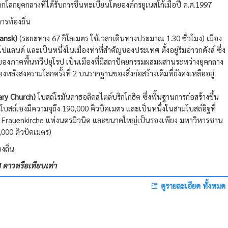
ลกยุคกลางที่ได้รับการขึ้นทะเบียนโดยองค์กรยูเนสโก้เมื่อปี ค.ศ.1997
รท้องถิ่น
dansk)
(ระยะทาง 67 กิโลเมตร ใช้เวลาเดินทางประมาณ 1.30 ชั่วโมง) เมือง
นด์ และเป็นหนึ่งในเมืองท่าที่สำคัญของประเทศ ตั้งอยู่ริมอ่าวกดังส์ ซึ่ง
องภาคพื้นทวีปยุโรป เป็นเมืองที่มีสถาปัตยกรรมผสมผสานระหว่างยุคกลาง
งหลังสงครามโลกครั้งที่ 2 บนรากฐานของสิ่งก่อสร้างเดิมที่ยังคงเหลืออยู่
Mary Church)
โบสถ์โรมันคาธอลิคสไตล์บริกโกธิค ซึ่งพื้นฐานการก่อสร้างขึ้น
ัวโบสถ์เองมีความจุถึง 190,000 คิวบิคเมตร และเป็นหนึ่งในสามโบสถ์อิฐที่
ถ์ Frauenkirche แห่งนครมิวนิค และขนาดใหญ่เป็นรองเพียง มหาวิหารซาน
,000 คิวบิคเมตร)
งถิ่น
ดาวหรือเทียบเท่า
ดูรายละเอียด ทั้งหมด