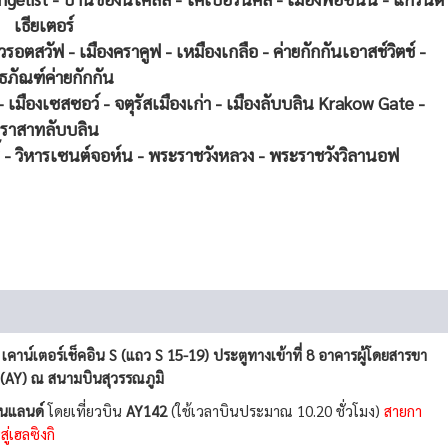
เธียเตอร์
รอตสวัฟ - เมืองคราคูฟ - เหมืองเกลือ - ค่ายกักกันเอาสช์วิตช์ -
ิธภัณฑ์ค่ายกักกัน
 เมืองเซสซอว์ - จตุรัสเมืองเก่า - เมืองลับบลิน Krakow Gate -
ราสาทลับบลิน
 - วิหารเซนต์จอห์น - พระราชวังหลวง - พระราชวังวิลานอฟ
่
เคาน์เตอร์เช็คอิน S (แถว S 15-19) ประตูทางเข้าที่ 8 อาคารผู้โดยสารขา
 (AY) ณ สนามบินสุวรรณภูมิ
ินแลนด์
โดยเที่ยวบิน
AY142
(ใช้เวลาบินประมาณ 10.20 ชั่วโมง)
สายกา
่เฮลซิงกิ