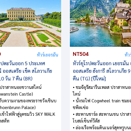
0
NT504
ทัวร์เยอรมัน
ทัว
ุโรปตะวันออก 5 ประเทศ
ทัวร์ยุโรปตะวันออก เยอรมัน
ี ออสเตรีย เช็ค สโลวาเกีย
ออสเตรีย ฮังการี สโลวาเกีย 9
 10 วัน 7 คืน (BR)
คืน (TG) [ปีใหม่]
ชมปราสาทนอยชวานสไตน์
• ชมจัตุรัสมารีนเพลส ปราสาทน
wanstein Castle)
ไตน์
มกับความงามของพระราชวังเชินบ
• นั่งรถไฟ Cogwheel train ชมย
Schoenbrunn Palace)
ชพิตเซ่อ
ะเช้าไฟฟ้าสู่จุดชมวิว SKY WALK
• สะพานชาร์ล สะพานเชน ปราส
ัลสตัท
โบสถ์เซ็นท์วีตัส
• ล่องเรือพร้อมดินเนอร์สุดหรูบนแ