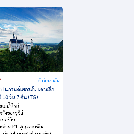
9
ทัวร์เยอรมัน
โรป แกรนด์เยอรมัน เจาะลึก
 10 วัน 7 คืน (TG)
ือแม่น้ำไรน์
ชวังซองซูซีส์
เบอร์ลิน
ไฟด่วน ICE สู่กรุงเบอร์ลิน
บวร์ก (เส้นทางสายโรแมนติก)