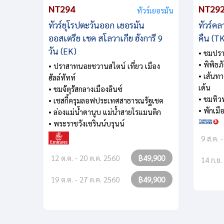
NT294
NT29
ทัวร์เยอรมัน
ทัวร์ยุโรปตะวันออก เยอรมัน
ทัวร์คล
ออสเตรีย เชค สโลวาเกีย ฮังการี 9
คืน (T
วัน (EK)
• ชมปร
• พิพิธ
• ปราสาทนอยชวานสไตน์ เที่ยว เมือง
• เส้นทา
ฮัลล์ทัทท์
เด้น
• ชมจัตุรัสกลางเมืองลินซ์
• ชมทิวท
• เชสกี้ครุมลอฟประเทศสาธารณรัฐเชค
• พักเมื
• ล่องแม่น้ำดานูบ แม่น้ำสายโรแมนติก
• พระราชวังเชรินน์บรุนน์
9 ส.ค. 
12 ต.ค. - 20 ต.ค. 2560
฿49,900
14 ก.ย.
19 ต.ค. - 27 ต.ค. 2560
฿49,900