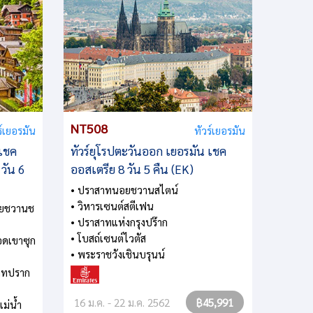
NT508
ร์เยอรมัน
ทัวร์เยอรมัน
 เชค
ทัวร์ยุโรปตะวันออก เยอรมัน เชค
 วัน 6
ออสเตรีย 8 วัน 5 คืน (EK)
• ปราสาทนอยชวานสไตน์
• วิหารเซนต์สตีเฟน
อยชวานช
• ปราสาทแห่งกรุงปร๊าก
• โบสถ์เซนต์ไวตัส
อดเขาซุก
• พระราชวังเชินบรุนน์
าทปราก
16 ม.ค. - 22 ม.ค. 2562
฿45,991
ม่น้ำ