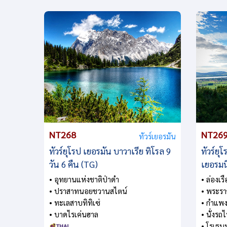
NT268
NT26
ทัวร์เยอรมัน
ทัวร์ยุโรป เยอรมัน บาวาเรีย ทิโรล 9
ทัวร์ยุ
วัน 6 คืน (TG)
เยอรมนี
• อุทยานแห่งชาติป่าดำ
• ล่องเร
• ปราสาทนอยชวานสไตน์
• พระรา
• ทะเลสาบทิทิเซ่
• กำแพง
• บาดไรเค่นฮาล
• นั่งรถ
• โรเธน