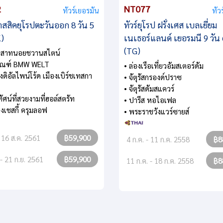
2
NT077
ทัวร์เยอรมัน
ทัว
าสสิคยุโรปตะวันออก 8 วัน 5
ทัวร์ยุโรป ฝรั่งเศส เบลเยี่ยม
K)
เนเธอร์แลนด์ เยอรมนี 9 วัน 
(TG)
าสาทนอยชวานสไตน์
ภัณฑ์ BMW WELT
• ล่องเรือเที่ยวอัมสเตอร์ดัม
งดิอัลไพน์โร้ด เมืองเบิร์ชเทสกา
• จัตุรัสกรองด์ปราซ
• จัตุรัสดัมสแควร์
ัศน์ที่สวยงามที่ฮอล์สตรัท
• ปารีส หอไอเฟล
องเชสกี้ ครุมลอฟ
• พระราชวังแวร์ซายส์
- 16 ส.ค. 2561
฿59,900
4 ก.ค. - 11 ก.ค. 2558
฿8
 - 21 ก.ย. 2561
฿59,900
11 ก.ค. - 18 ก.ค. 2558
฿8