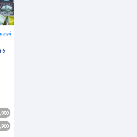
์แลนด์
น 6
,900
,900