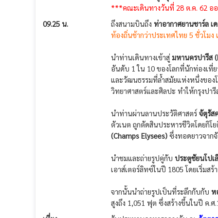
***คณะเดินทางวันที่ 28 ต.ค. 62 อ
09.25 น.
ถึงสนามบินถึง
ท่าอากาศยานชาร์ล เด
ท้องถิ่นช้ากว่าประเทศไทย 5 ชั่วโมง 
นำท่านเดินทางเข้าสู่
มหานครปารีส (P
อันดับ 1 ใน 10 ของโลกที่นักท่องเที่
และวัฒนธรรมที่ล้ำสมัยแห่งหนึ่งของโ
วิทยาศาสตร์และศิลปะ ทำให้กรุงปารีสเ
นำท่านผ่านลานประวัติศาสตร์
จัตุรั
ตัวเนต ถูกตัดสินประหารชีวิตโดยกิโยติ
(Champs Elysees)
ซึ่งทอดยาวจากจั
นำชมและถ่ายรูปคู่กับ
ประตูชัยนโปเล
เอาส์เตอร์ลิทซ์ในปี 1805 โดยเริ่มสร้
จากนั้นนำถ่ายรูปเป็นที่ระลึกกับกับ
หอ
สูงถึง 1,051 ฟุต ซึ่งสร้างขึ้นในปี ค.