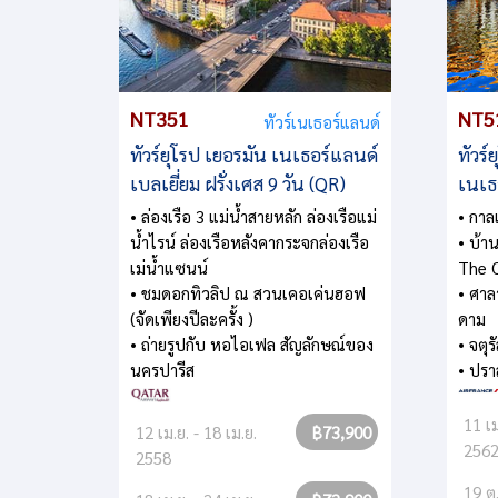
NT351
NT5
ทัวร์เนเธอร์แลนด์
ทัวร์ยุโรป เยอรมัน เนเธอร์แลนด์
ทัวร์
เบลเยี่ยม ฝรั่งเศส 9 วัน (QR)
เนเธอ
• ล่องเรือ 3 แม่น้ำสายหลัก ล่องเรือแม่
• กาล
น้ำไรน์ ล่องเรือหลังคากระจกล่องเรือ
• บ้าน
เม่น้ำแซนน์
The C
• ชมดอกทิวลิป ณ สวนเคอเค่นฮอฟ
• ศาล
(จัดเพียงปีละครั้ง )
ดาม
• ถ่ายรูปกับ หอไอเฟล สัญลักษณ์ของ
• จตุ
นครปารีส
• ปร
11 เม
12 เม.ย. - 18 เม.ย.
฿73,900
256
2558
19 ต