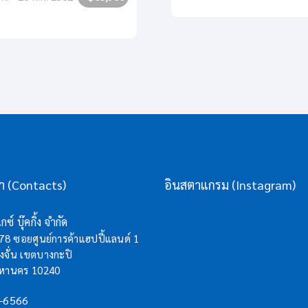
รา (Contacts)
อินสตาแกรม (Instagram)
กซ์ บุ๊คกิ้ง จำกัด
/78 ซอยศูนย์การค้าแฮปปี้แลนด์ 1
จั่น เขตบางกะปิ
มหานคร 10240
-6566