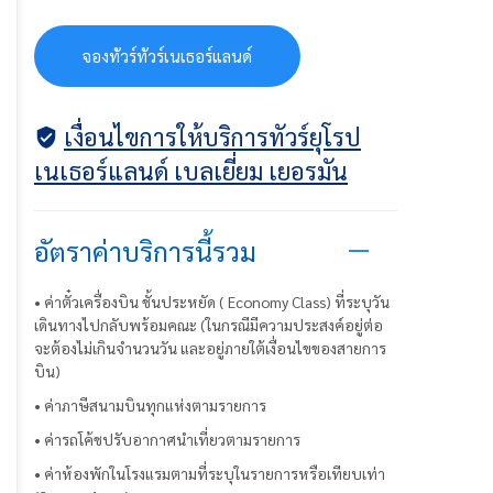
จ
อ
ง
ท
ว
ร
ท
ว
ร
เ
น
เ
ธ
อ
ร
แ
ล
น
ด
จองทัวร์ทัวร์เนเธอร์แลนด์
เงื่อนไขการให้บริการทัวร์ยุโรป
เนเธอร์แลนด์ เบลเยี่ยม เยอรมัน
อัตราค่าบริการนี้รวม
• ค่าตั๋วเครื่องบิน ชั้นประหยัด ( Economy Class) ที่ระบุวัน
เดินทางไปกลับพร้อมคณะ (ในกรณีมีความประสงค์อยู่ต่อ
จะต้องไม่เกินจำนวนวัน และอยู่ภายใต้เงื่อนไขของสายการ
บิน)
• ค่าภาษีสนามบินทุกแห่งตามรายการ
• ค่ารถโค้ชปรับอากาศนำเที่ยวตามรายการ
• ค่าห้องพักในโรงแรมตามที่ระบุในรายการหรือเทียบเท่า