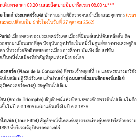
อกเดินทางเวลา 03.20 น.และถึงสนามบินปารีสเวลา 08.00 น.***
อ โกลด์ ประเทศฝรั่งเศส
นำท่านผ่านพิธีตรวจคนเข้าเมืองและศุลกากร
(เวลา
และจะเปลี่ยนเป็น 6 ชั๋วโมงในวันที่ 27 ตุลาคม 2562)
aris)
เมืองหลวงของประเทศฝรั่งเศส เมืองที่มีมนต์เสน่ห์อันเหลือล้น ติด
ยวอยากมาเยือนมากที่สุด ปัจจุบันกรุงปารีสเป็นหนึ่งในศูนย์กลางทางเศรษฐกิจ
ลก ที่ทรงด้วยอิทธิพลของการเมือง การศึกษา บันเทิง สื่อ แฟชั่น
ป็นหนึ่งในเมืองที่สำคัญที่สุดแห่งหนึ่งของโลก
สคองคอร์ด (Place de la Concorde)
ที่พระเจ้าหลุยส์ที่ 16 และพระนางมารีอัง
นในสมัยปฏิวัติฝรั่งเศส แล้วผ่านเข้าสู่
ถนนสายโรแมนติกชองป์เอลิเซ่
ตุรัสคองคอร์ดตรงสู่ประตูชัยนโปเลียน
ียน (Arc de Triomphe)
สัญลักษณ์แห่งชัยชนะของจักรพรรดินโปเลียนในศึก
างขึ้นในปี ค.ศ.1806 แต่มาแล้วเสร็จในปี ค.ศ.1836
ไอเฟล (Tour Eiffel)
สัญลักษณ์ที่โดดเด่นสูงตระหง่านคู่นครปารีสด้วยความ
ศ.1889 ที่บริเวณจัตุรัสทรอคคาเดโร่