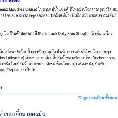
ารอาหารจีน
teaux Mouches Cruise)
ไปตามแม่น้ำแซนด์ ที่ไหลผ่านใจกลางกรุงปารีส ชม
ิคของอาคารต่างๆตลอดสองฝากฝั่งแม่น้ำ เป็นอีกหนึ่งประสบการณ์ที่น่า
าถูกใน
ร้านค้าปลอดภาษี (Paris Look Duty Free Shop)
อาทิ เช่น เครื่อง
ต็มไปด้วยนักช้อปปิ้งจากทั่วทุกมุมโลกในห้างสรรพสินค้าใหญ่ใจกลางกรุง
ries Lafayette)
ท่านสามารถเลือกซื้อสินค้าของสวิสจากร้าน Bucherer ร้าน
ุงปารีส โดยมีสินค้ามากมาย อาทิเช่น ช็อคโกแลต, เครื่องหนัง, มีดพับ,
ega, Tag Heuer เป็นต้น
่า
ดูรายละเอียด ทั้งหมด
์ เบลเยี่ยม เยอรมัน