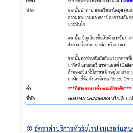
เที่ยง
รับประทานอาหารกลางวัน ณ
ภัตตาค
บ่าย
จากนั้นนำท่าน
ล่องเรือบาโตมุช (Ba
ความสวยงามของสถาปัตยกรรมอันคลาสส
ประทับใจ
จากนั้นเชิญเลือกซื้อสินค้าแฟชั่นราค
สำอาง น้ำหอม นาฬิกาหรือกระเป๋า
จากนั้นพาท่านสัมผัสกับบรรยากาศที่เ
ปารีสที่
แกลเลอรี่ ลาฟาแยตต์ (Galle
ดังของสวิส ที่มีสาขาเปิดอยู่ใจกลางกร
นาฬิกายี่ห้อดัง อาทิเช่น Rolex, Om
ค่ำ
***อิสระอาหารค่ำ ตามอัธยาศัย***
ที่พัก
HUATIAN CHINAGORA
หรือเทียบเท
อัตราค่าบริการทัวร์ยุโรป เนเธอร์แลนด