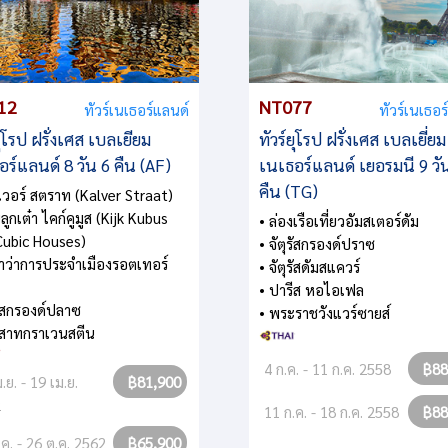
12
NT077
ทัวร์เนเธอร์แลนด์
ทัวร์เนเธอร
ยุโรป ฝรั่งเศส เบลเยียม
ทัวร์ยุโรป ฝรั่งเศส เบลเยี่ยม
ร์แลนด์ 8 วัน 6 คืน (AF)
เนเธอร์แลนด์ เยอรมนี 9 วั
คืน (TG)
เวอร์ สตราท (Kalver Straat)
ลูกเต๋า ไคก์คูมูส (Kijk Kubus
• ล่องเรือเที่ยวอัมสเตอร์ดัม
ubic Houses)
• จัตุรัสกรองด์ปราซ
าว่าการประจำเมืองรอตเทอร์
• จัตุรัสดัมสแควร์
• ปารีส หอไอเฟล
รัสกรองด์ปลาซ
• พระราชวังแวร์ซายส์
าสาทกราเวนสตีน
4 ก.ค. - 11 ก.ค. 2558
฿88
.ย. - 19 เม.ย.
฿81,900
2
11 ก.ค. - 18 ก.ค. 2558
฿88
.ค. - 26 ต.ค. 2562
฿65,900