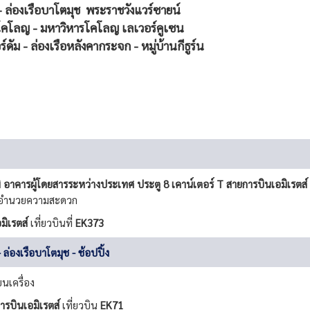
- ล่องเรือบาโตมุช
พระราชวังแวร์ซายน์
- โคโลญ - มหาวิหารโคโลญ
เลเวอร์คูเซน
์ดัม - ล่องเรือหลังคากระจก - หมู่บ้านกีธูร์น
ิ
อาคารผู้โดยสารระหว่าง
ประเทศ ประตู 8 เคาน์เตอร์ T สายการบินเอมิเรตส์
ละอำนวยความสะดวก
มิเรตส์
เที่ยวบินที่
EK373
ล่องเรือบาโตมุช - ช้อปปิ้ง
นเครื่อง
ารบินเอมิเรตส์
เที่ยวบิน
EK71