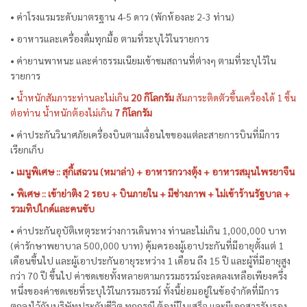
• ค่าโรงแรมระดับมาตรฐาน 4-5 ดาว (พักห้องละ 2-3 ท่าน)
• อาหารและเครื่องดื่มทุกมื้อ ตามที่ระบุไว้ในรายการ
• ค่ายานพาหนะ และค่าธรรมเนียมเข้าชมสถานที่ต่างๆ ตามที่ระบุไว้ใน
รายการ
•
น้ำหนักสัมภาระท่านละไม่เกิน
20 กิโลกรัม
สัมภาระติดตัวขึ้นเครื่องได้ 1 ชิ้น
ต่อท่าน น้ำหนักต้องไม่เกิน
7 กิโลกรัม
• ค่าประกันวินาศภัยเครื่องบินตามเงื่อนไขของแต่ละสายการบินที่มีการ
เรียกเก็บ
•
เมนูพิเศษ :: สุกี้เสฉวน (หมาล่า) + อาหารกวางตุ้ง + อาหารสมุนไพรยาจีน
•
พิเศษ :: เข้าย่าติง 2 รอบ + บินภายใน + มีช่างภาพ + ไม่เข้าร้านรัฐบาล +
รวมทิปไกด์และคนขับ
• ค่าประกันอุบัติเหตุระหว่างการเดินทาง ท่านละไม่เกิน 1,000,000 บาท
(ค่ารักษาพยาบาล 500,000 บาท) คุ้มครองผู้เอาประกันที่มีอายุตั้งแต่ 1
เดือนขึ้นไป และผู้เอาประกันอายุระหว่าง 1 เดือน ถึง 15 ปี และผู้ที่มีอายุสูง
กว่า 70 ปี ขึ้นไป ค่าชดเชยทั้งหลายตามกรรมธรรม์จะลดลงเหลือเพียงครึ่ง
หนึ่งของค่าชดเชยที่ระบุไว้ในกรรมธรรม์ ทั้งนี้ย่อมอยู่ในข้อจำกัดที่มีการ
ตกลงไว้กับบริษัทประกันชีวิต ทุกกรณี ต้องมีใบเสร็จ และมีเอกสารรับรอง