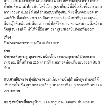
ขาว ความงงดงามดุจดังสาวน้อยทั้ง 4 ตั้งตระหง่านอยู่ระหว่าง ธารน้ำ
ทั้งสองคือ ฉางผิงโกว กับ ไห่จื่อโกว ภูเขาสี่ดรุณีนี้มีชื่อเสียงขึ้นมาเพราะ
ความสวยงามและยิ่งใหญ่ ลักษณะเขาที่สูงชัน, หิมะที่ปกคลุมยอดเขา
แสงสีเงินที่สะท้อนลงมา บนตีนเขาปกคลุมด้วยผืนป่าที่อุดมสมบูรณ์,
ผืนหญ้าที่เหมือนดั่งที่นอน, ธารน้ำใสที่ไหลผ่าน ความสวยงามที่เหมือน
กับยุโรปตอนใต้, ทำให้ที่นี่มีฉายา ว่า “ภูเขาแอลป์แห่งตะวันออก"
เที่ยง
รับประทานอาหารกลางวัน ณ ภัตตาคาร
บ่าย
นำท่านเดินทางสู่
หุบเขาซวงเฉียวโกว
(รวมรถอุทยาน) มีระยะทาง
34.8 กม. มีพื้นที่รวม 216 ตารางกิโลเมตร จุดท่องเที่ยวแบ่งออกเป็น 3
ส่วน
หุบเขาหยินหยาง ทุ่งต้นหยาง
แล้วเดินทางเข้าสู่ส่วนลึกสุด ท่านจะได้
เห็นธารน้ำแข็ง ภูเขากระจกแก้ว ภูเขาดวงอาทิตย์ ภูเขาดวงจันทร์ ยอด
เขากระต่าย
ชม
ทุ่งหญ้าเหนี่ยนหยูป้า
ชมยอดเขารูปร่างแปลกตา เช่น ยอดเขา