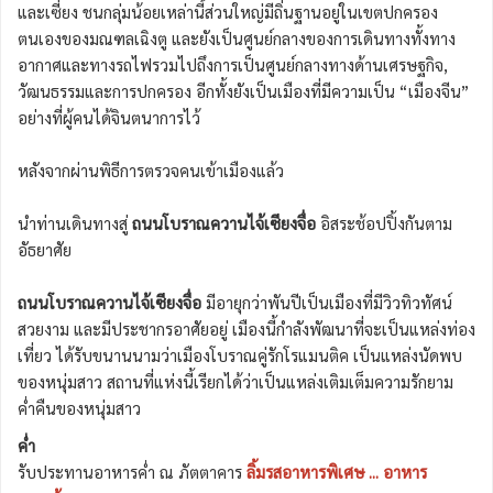
และเซี่ยง ชนกลุ่มน้อยเหล่านี้ส่วนใหญ่มีถิ่นฐานอยู่ในเขตปกครอง
ตนเองของมณฑลเฉิงตู และยังเป็นศูนย์กลางของการเดินทางทั้งทาง
อากาศและทางรถไฟรวมไปถึงการเป็นศูนย์กลางทางด้านเศรษฐกิจ,
วัฒนธรรมและการปกครอง อีกทั้งยังเป็นเมืองที่มีความเป็น “เมืองจีน”
อย่างที่ผู้คนได้จินตนาการไว้
หลังจากผ่านพิธีการตรวจคนเข้าเมืองแล้ว
นำท่านเดินทางสู่
ถนนโบราณควานไจ้เซียงจื่อ
อิสระช้อปปิ้งกันตาม
อัธยาศัย
ถนนโบราณควานไจ้เซียงจื่อ
มีอายุกว่าพันปีเป็นเมืองที่มีวิวทิวทัศน์
สวยงาม และมีประชากรอาศัยอยู่ เมืองนี้กำลังพัฒนาที่จะเป็นแหล่งท่อง
เที่ยว ได้รับขนานนามว่าเมืองโบราณคู่รักโรแมนติค เป็นแหล่งนัดพบ
ของหนุ่มสาว สถานที่แห่งนี้เรียกได้ว่าเป็นแหล่งเติมเต็มความรักยาม
ค่ำคืนของหนุ่มสาว
ค่ำ
รับประทานอาหารค่ำ ณ ภัตตาคาร
ลิ้มรสอาหารพิเศษ ... อาหาร