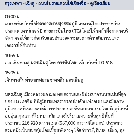
กรุงเทพฯ - เฉิงตู - ถนนโบราณควนไจ่เซียงจื่อ - ตูเจียงเยี่ยน
08.00 น.
คณะพร้อมกันที่
ท่าอากาศยานสุวรรณภูมิ
อาคารผู้โดยสารระหว่าง
ประเทศ เคาน์เตอร์ D
สายการบินไทย (TG)
โดยมีเจ้าหน้าที่จากทางบริ
ษัทฯ คอยให้การต้อนรับและอำนวยความสะดวกด้านสัมภาระและ
เอกสารให้กับท่าน
10.55 น.
ออกเดินทางสู่
นครเฉินตู
โดย
การบินไทย
เที่ยวบินที่
TG 618
15.05 น.
เดินทางถึง
ท่าอากาศยานซวงหลิง นครเฉินตู
นครเฉินตู
เมืองหลวงของมณฑลเสฉวนและมีประชากรหนาแน่นที่สุด
ของประเทศจีน ที่มีภูมิประเทศรายรอบไปด้วยเทือกเขา และมีสภาพ
ภูมิอากาศที่เหมาะสมต่อการประกอบอาชีพเกษตรกรรม โดยมีฤดูร้อนที่
อบอุ่นฤดูหนาวที่ไม่หนาวนัก และมีปริมาณความชื้นสูง มีพื้นที่
ประมาณ 218,920 ตารางไมล์ (567,000 ตารางกิโลเมตร) ประชากร
ส่วนหนึ่งเป็นชนกลุ่มน้อยเชื้อชาติต่างๆ ได้แก่ชาวยี่, ธิเบต, เมี้ยว, หุย