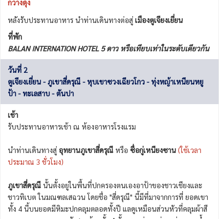
กวางตุ้ง
หลังรับประทานอาหาร นำท่านเดินทางต่อสู่
เมืองตูเจียงเยี่ยน
ที่พัก
BALAN INTERNATION HOTEL 5 ดาว หรือเทียบเท่าในระดับเดียวกัน
วันที่ 2
ตูเจียงเยี่ยน - ภูเขาสี่ดรุณี - หุบเขาซวงเฉียวโกว - ทุ่งหญ้าเหนียนหยู
ป้า - ทะเลสาบ - ตันปา
เช้า
รับประทานอาหารเช้า ณ ห้องอาหารโรงแรม
นำท่านเดินทางสู่
อุทยานภูเขาสี่ดรุณี
หรือ
ซื่อกู่เหนียงซาน
(ใช้เวลา
ประมาณ 3 ชั่วโมง)
ภูเขาสี่ดรุณี
นั้นตั้งอยู่ในพื้นที่ปกครองตนเองอาป้าของชาวเชียงและ
ชาวทิเบต ในมณฑลเสฉวน โดยชื่อ "สี่ดรุณี" นี้มีที่มาจากการที่ ยอดเขา
ทั้ง 4 นี้บนยอดมีหิมะปกคลุมตลอดทั้งปี แลดูเหมือนส่วนหัวที่คลุมผ้าสี