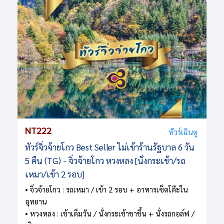
NT222
ทัวร์เฉินตู
ทัวร์จิ่วจ้ายโกว Best Seller ไม่เข้าร้านรัฐบาล 6 วัน
5 คืน (TG) - จิ่วจ้ายโกว หวงหลง [นั่งกระเช้า/รถ
เหมา/เข้า 2 รอบ]
• จิ่วจ้ายโกว : รถเหมา / เข้า 2 รอบ + อาหารเซ็ตโต๊ะใน
อุทยาน
• หวงหลง : เข้าเต็มวัน / นั่งกระเช้าขาขึ้น + นั่งรถกอล์ฟ /