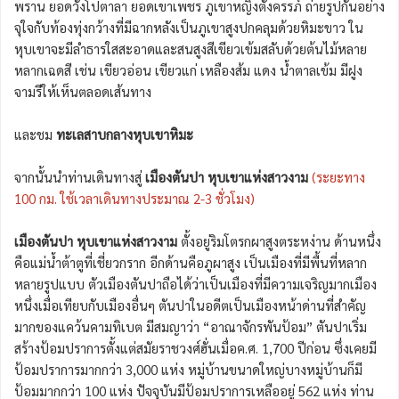
พราน ยอดวังโปตาลา ยอดเขาเพชร ภูเขาหญิงตั้งครรภ์ ถ่ายรูปกันอย่าง
จุใจกับท้องทุ่งกว้างที่มีฉากหลังเป็นภูเขาสูงปกคลุมด้วยหิมะขาว ใน
หุบเขาจะมีลำธารใสสะอาดและสนสูงสีเขียวเข้มสลับด้วยต้นไม้หลาย
หลากเฉดสี เช่น เขียวอ่อน เขียวแก่ เหลืองส้ม แดง น้ำตาลเข้ม มีฝูง
จามรีให้เห็นตลอดเส้นทาง
และชม
ทะเลสาบกลางหุบเขาหิมะ
จากนั้นนำท่านเดินทางสู่
เมืองตันปา หุบเขาแห่งสาวงาม
(ระยะทาง
100 กม. ใช้เวลาเดินทางประมาณ 2-3 ชั่วโมง)
เมืองตันปา หุบเขาแห่งสาวงาม
ตั้งอยู่ริมโตรกผาสูงตระหง่าน ด้านหนึ่ง
คือแม่น้ำต้าตูที่เชี่ยวกราก อีกด้านคือภูผาสูง เป็นเมืองที่มีพื้นที่หลาก
หลายรูปแบบ ตัวเมืองตันปาถือได้ว่าเป็นเมืองที่มีความเจริญมากเมือง
หนึ่งเมื่อเทียบกับเมืองอื่นๆ ตันปาในอดีตเป็นเมืองหน้าด่านที่สำคัญ
มากของแคว้นคามทิเบต มีสมญาว่า “อาณาจักรพันป้อม” ตันปาเริ่ม
สร้างป้อมปราการตั้งแต่สมัยราชวงศ์ฮั่นเมื่อค.ศ. 1,700 ปีก่อน ซึ่งเคยมี
ป้อมปราการมากกว่า 3,000 แห่ง หมู่บ้านขนาดใหญ่บางหมู่บ้านก็มี
ป้อมมากกว่า 100 แห่ง ปัจจุบันมีป้อมปราการเหลืออยู่ 562 แห่ง ท่าน