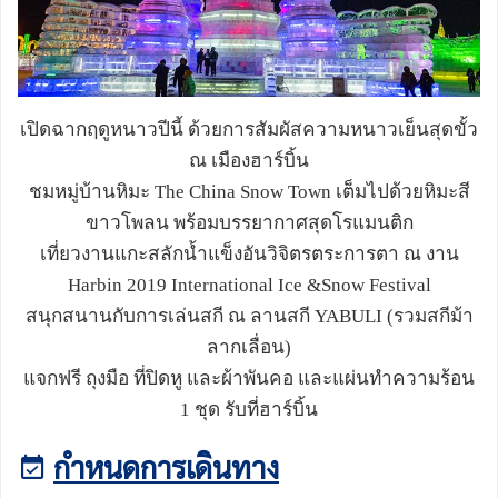
เปิดฉากฤดูหนาวปีนี้ ด้วยการสัมผัสความหนาวเย็นสุดขั้ว
ณ เมืองฮาร์บิ้น
ชมหมู่บ้านหิมะ
The China Snow Town
เต็มไปด้วยหิมะสี
ขาวโพลน พร้อมบรรยากาศสุดโรแมนติก
เที่ยวงานแกะสลักน้ำแข็งอันวิจิตรตระการตา ณ งาน
Harbin 2019 International Ice &Snow Festival
สนุกสนานกับการเล่นสกี ณ ลานสกี
YABULI (
รวมสกีม้า
ลากเลื่อน)
แจกฟรี ถุงมือ ที่ปิดหู และผ้าพันคอ และแผ่นทำความร้อน
1
ชุด รับที่ฮาร์บิ้น
กำหนดการเดินทาง