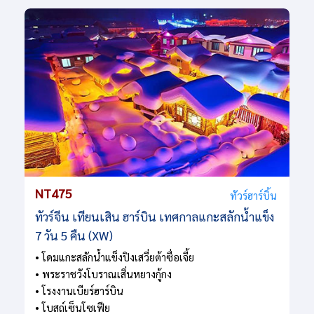
NT475
ทัวร์ฮาร์บิ้น
ทัวร์จีน เทียนเสิน ฮาร์บิน เทศกาลแกะสลักน้ำแข็ง
7 วัน 5 คืน (XW)
• โดมแกะสลักน้ำแข็งปิงเสวี่ยต้าซื่อเจี้ย
• พระราชวังโบราณเสิ่นหยางกู้กง
• โรงงานเบียร์ฮาร์บิน
• โบสถ์เซ็นโซเฟีย