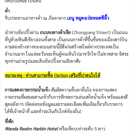
กดินบนหิมะ เป็นต้น
ค่ำ
รับประทานอาหารค่ำ ณ ภัตตาคาร
เมนู หมูตงเป่ยทอดซีอิ๊ว
นำท่านช้อปปิ้งย่าน
ถนนจงยางต้าเจีย
(Zhongyang Street) เป็นถนน
ที่ปูด้วยหินสีเขียวอ่อนทั้งสาย เป็นถนนการค้าที่ขึ้นชื่อของเมืองฮาร์บิน
ตามสองข้างทางของถนนสายนี้มีสิ่งก่อสร้างสไตล์ต่างประเทศเป็น
จำนวนมาก ในแต่ละวันจะเห็นผู้คนเดินไปมาขวักไขว่ไม่ขาดสาย อิสระ
ทุกท่านถ่ายรูปและเดินช้อปปิ้งตามอัธยาศัย
หมายเหตุ : ท่านสามารถซื้อ Option เสริมที่น่าสนใจได้
การแสดงกายกรรมน้ำแข็
ง สัมผัสความตื่นตาตื่นใจ ของการแสดง
กายกรรมที่ผสมผสานเข้ากับการทักษะการเล่นเสก็ตน้ำแข็ง พร้อมแสงสี
สุดอลังการ (ติดต่อขอข้อมูลและรายละเอียดเพิ่มเติมเกี่ยวกับรายการ
ได้ที่เจ้าหน้าที่ และชำระเงินกับไกด์ท้องถิ่น)
ที่พัก
Wanda Realm Harbin Hotel
หรือเทียบเท่าระดับ 5 ดาว