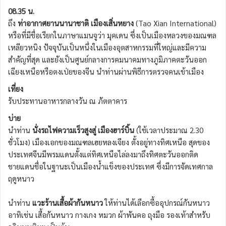
08.35 น.
ถึง
ท่าอากาศยานนานาชาติ เมืองเสิ่นหยาง
(Tao Xian International)
หรือที่มีชื่อเรียกในภาษาแมนจูว่า มุคเดน ซึ่งเป็นเมืองหลวงของมณฑล
เหลียวหนิง ปัจจุบันเป็นหนึ่งในเมืองอุตสาหกรรมที่ใหญ่และมีความ
สำคัญที่สุด และยังเป็นศูนย์กลางการคมนาคมทางภูมิภาคตะวันออก
เฉียงเหนือหรือตงเป่ยของจีน นำท่านผ่านพิธีการตรวจคนเข้าเมือง
เที่ยง
รับประทานอาหารกลางวัน ณ ภัตตาคาร
บ่าย
นำท่าน
นั่งรถไฟความเร็วสูงสู่ เมืองฮาร์บิ้น
(ใช้เวลาประมาณ 2.30
ชั่วโมง) เมืองเอกของมณฑลเฮยหลงเจียง ตั้งอยู่ทางทิศเหนือ สุดของ
ประเทศจีนมีพรมแดนตั้งแต่ทิศเหนือไล่ลงมาถึงทิศตะวันออกติด
ชายแดนชื่อในฐานะเป็นเมืองน้ำแข็งของประเทศ ซึ่งมีการจัดเทศกาล
ฤดูหนาว
นำท่าน
แวะร้านเสื้อผ้ากันหนาว
ให้ท่านได้เลือกซื้ออุปกรณ์กันหนาว
อาทิเช่น เสื้อกันหนาว กางเกง หมวก ผ้าพันคอ ถุงมือ รองเท้าสำหรับ