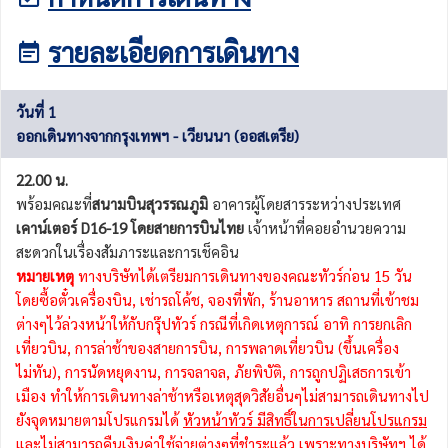
รายละเอียดการเดินทาง
วันที่ 1
ออกเดินทางจากกรุงเทพฯ - เวียนนา (ออสเตรีย)
22.00 น.
พร้อมคณะที่
สนามบินสุวรรณภูมิ
อาคารผู้โดยสารระหว่างประเทศ
เคาน์เตอร์ D16-19 โดยสายการบินไทย
เจ้าหน้าที่คอยอำนวยความ
สะดวกในเรื่องสัมภาระและการเช็คอิน
หมายเหตุ
ทางบริษัทได้เตรียมการเดินทางของคณะทัวร์ก่อน 15 วัน
โดยซื้อตั๋วเครื่องบิน, เช่ารถโค้ช, จองที่พัก, ร้านอาหาร สถานที่เข้าชม
ต่างๆไว้ล่วงหน้าให้กับกรุ๊ปทัวร์ กรณีที่เกิดเหตุการณ์ อาทิ การยกเลิก
เที่ยวบิน, การล่าช้าของสายการบิน, การพลาดเที่ยวบิน (ขึ้นเครื่อง
ไม่ทัน), การนัดหยุดงาน, การจลาจล, ภัยพิบัติ, การถูกปฏิเสธการเข้า
เมือง ทำให้การเดินทางล่าช้าหรือเหตุสุดวิสัยอื่นๆไม่สามารถเดินทางไป
ยังจุดหมายตามโปรแกรมได้
หัวหน้าทัวร์ มีสิทธิ์ในการเปลี่ยนโปรแกรม
และไม่สามารถคืนเงินค่าใช้จ่ายต่างๆที่ชำระแล้ว เพราะทางบริษัทฯ ได้