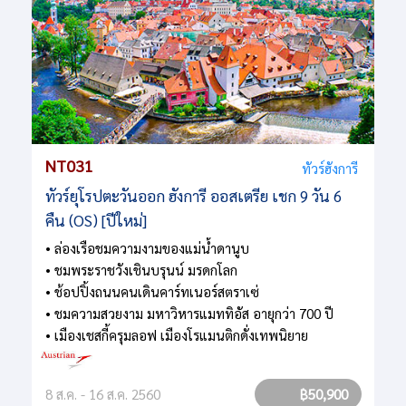
NT031
ทัวร์ฮังการี
ทัวร์ยุโรปตะวันออก ฮังการี ออสเตรีย เชก 9 วัน 6
คืน (OS) [ปีใหม่]
• ล่องเรือชมความงามของแม่น้ำดานูบ
• ชมพระราชวังเชินบรุนน์ มรดกโลก
• ช้อปปิ้งถนนคนเดินคาร์ทเนอร์สตราเซ่
• ชมความสวยงาม มหาวิหารแมททิอัส อายุกว่า 700 ปี
• เมืองเชสกี้ครุมลอฟ เมืองโรแมนติกดั่งเทพนิยาย
8 ส.ค. - 16 ส.ค. 2560
฿50,900