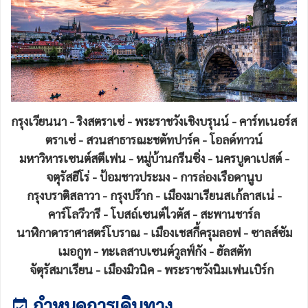
กรุงเวียนนา - ริงสตราเซ่ - พระราชวังเชิงบรุนน์ - คาร์ทเนอร์ส
ตราเซ่ - สวนสาธารณะชตัทปาร์ค - โอลด์ทาวน์
มหาวิหารเซนต์สตีเฟน - หมู่บ้านกรีนซิ่ง - นครบูดาเปสต์ -
จตุรัสฮีโร่ - ป้อมชาวประมง - การล่องเรือดานูบ
กรุงบราติสลาวา - กรุงปร๊าก - เมืองมาเรียนสเก้ลาสเน่ -
คาร์โลวีวารี - โบสถ์เซนต์ไวตัส - สะพานชาร์ล
นาฬิกาดาราศาสตร์โบราณ - เมืองเชสกี้ครุมลอฟ - ซาลส์ซัม
เมอกูท - ทะเลสาบเซนต์วูลฟ์กัง - ฮัลสตัท
จัตุรัสมาเรียน - เมืองมิวนิค - พระราชวังนิมเฟนเบิร์ก
กำหนดการเดินทาง