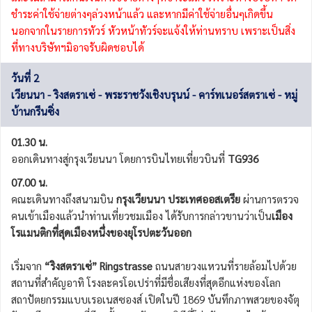
ชำระค่าใช้จ่ายต่างๆล่วงหน้าแล้ว และหากมีค่าใช้จ่ายอื่นๆเกิดขึ้น
นอกจากในรายการทัวร์ หัวหน้าทัวร์จะแจ้งให้ท่านทราบ เพราะเป็นสิ่ง
ที่ทางบริษัทฯมิอาจรับผิดชอบได้
วันที่ 2
เวียนนา - ริงสตราเซ่ - พระราชวังเชิงบรุนน์ - คาร์ทเนอร์สตราเซ่ - หมู่
บ้านกรีนซิ่ง
01.30 น.
ออกเดินทางสู่กรุงเวียนนา โดยการบินไทยเที่ยวบินที่
TG936
07.00 น.
คณะเดินทางถึงสนามบิน
กรุงเวียนนา ประเทศออสเตรีย
ผ่านการตรวจ
คนเข้าเมืองแล้วนำท่านเที่ยวชมเมือง ได้รับการกล่าวขานว่าเป็น
เมือง
โรแมนติกที่สุดเมืองหนึ่งของยุโรปตะวันออก
เริ่มจาก
“ริงสตราเซ่” Ringstrasse
ถนนสายวงแหวนที่รายล้อมไปด้วย
สถานที่สำคัญอาทิ โรงละครโอเปร่าที่มีชื่อเสียงที่สุดอีกแห่งของโลก
สถาปัตยกรรมแบบเรอเนสซองส์ เปิดในปี 1869 บันทึกภาพสวยของจัตุ