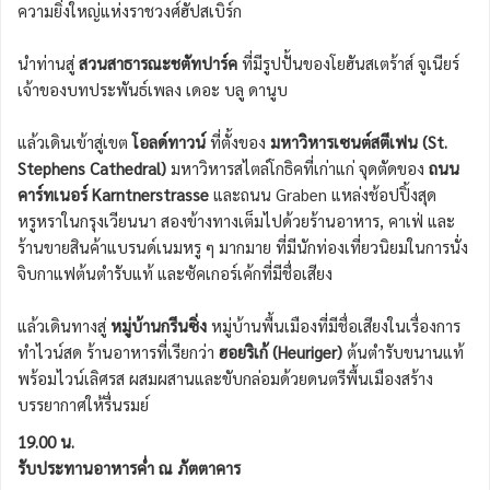
ความยิ่งใหญ่แห่งราชวงศ์ฮัปสเบิร์ก
นำท่านสู่
สวนสาธารณะชตัทปาร์ค
ที่มีรูปปั้นของโยฮันสเตร้าส์ จูเนียร์
เจ้าของบทประพันธ์เพลง เดอะ บลู ดานูบ
แล้วเดินเข้าสู่เขต
โอลด์ทาวน์
ที่ตั้งของ
มหาวิหารเซนต์สตีเฟน (St.
Stephens Cathedral)
มหาวิหารสไตล์โกธิคที่เก่าแก่ จุดตัดของ
ถนน
คาร์ทเนอร์ Karntnerstrasse
และถนน Graben แหล่งช้อปปิ้งสุด
หรูหราในกรุงเวียนนา สองข้างทางเต็มไปด้วยร้านอาหาร, คาเฟ่ และ
ร้านขายสินค้าแบรนด์เนมหรู ๆ มากมาย ที่มีนักท่องเที่ยวนิยมในการนั่ง
จิบกาแฟต้นตำรับแท้ และซัคเกอร์เค้กที่มีชื่อเสียง
แล้วเดินทางสู่
หมู่บ้านกรีนซิ่ง
หมู่บ้านพื้นเมืองที่มีชื่อเสียงในเรื่องการ
ทำไวน์สด ร้านอาหารที่เรียกว่า
ฮอยริเก้ (Heuriger)
ต้นตำรับขนานแท้
พร้อมไวน์เลิศรส ผสมผสานและขับกล่อมด้วยดนตรีพื้นเมืองสร้าง
บรรยากาศให้รื่นรมย์
19.00 น.
รับประทานอาหารค่ำ ณ ภัตตาคาร