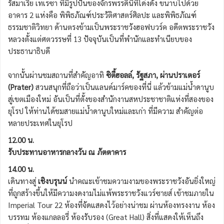
รัสมาเรีย เทเรซา ที่มีรูปปั้นของจักรพรรดินีที่โด่งดัง ขนาบไปด้วย
อาคาร 2 แห่งคือ พิพิธภัณฑ์ประวัติศาสตร์ศิลปะ และพิพิธภัณฑ์
ธรรมชาติวิทยา ด้านตรงข้ามเป็นพระราชวังฮอฟบวร์ค อดีตพระราชวัง
หลวงตั้งแต่ศตวรรษที่ 13 ปัจจุบันเป็นที่พำนักและทำเนียบของ
ประธานาธิบดี
จากนั้นผ่านชมสถานที่สำคัญอาทิ
ซิตี้ฮอลล์, รัฐสภา, ผ่านปราเตอร์
(Prater)
สวนสนุกที่ถือว่าเป็นแลนด์มาร์คของที่นี่ แล้วข้ามแม่น้ำดานูบ
สู่เขตเมืองใหม่ อันเป็นที่ตั้งของสำนักงานสหประชาชาติแห่งที่สองของ
ยุโรป ให้ท่านได้ชมสายแม่น้ำดานูบใหม่และเก่า ที่มีความ สำคัญต่อ
หลายประเทศในยุโรป
12.00 น.
รับประทานอาหารกลางวัน ณ ภัตตาคาร
14.00 น.
เดินทางสู่
เชิงบรุนน์
นำคณะเข้าชมความงามของพระราชวังอันยิ่งใหญ่
ที่ถูกสร้างขึ้นให้มีความงดงามไม่แพ้พระราชวังแวร์ซายส์ เข้าชมภายใน
Imperial Tour 22 ห้องที่จัดแสดงไว้อย่างน่าชม ผ่านห้องทรงงาน ห้อง
บรรทม ห้องแกลลอรี่ ห้องรับรอง (Great Hall) สิ่งที่แสดงให้เห็นถึง