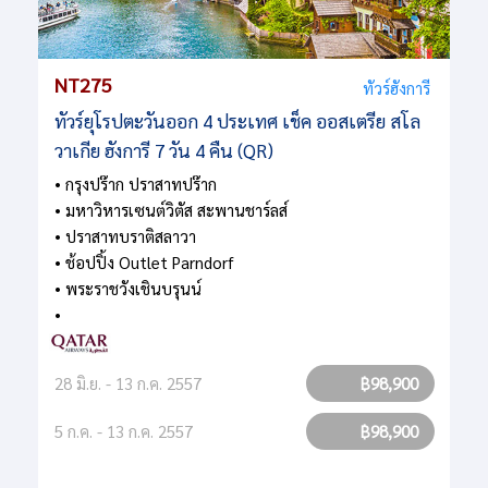
NT275
ทัวร์ฮังการี
ทัวร์ยุโรปตะวันออก 4 ประเทศ เช็ค ออสเตรีย สโล
วาเกีย ฮังการี 7 วัน 4 คืน (QR)
• กรุงปร๊าก ปราสาทปร๊าก
• มหาวิหารเซนต์วิตัส สะพานชาร์ลส์
• ปราสาทบราติสลาวา
• ช้อปปิ้ง Outlet Parndorf
• พระราชวังเชินบรุนน์
•
28 มิ.ย. - 13 ก.ค. 2557
฿98,900
5 ก.ค. - 13 ก.ค. 2557
฿98,900