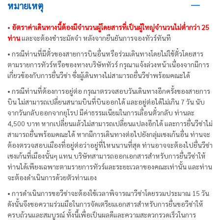
หมายเหตุ
•
อัตราค่าเดินทางนี้ต้องมีจำนวนผู้โดยสารที่เป็นผู้ใหญ่จำนวนไม่ต่ำกว่า 25
ท่าน
และจะต้องชำระมัดจำ หลังจากยืนยันการจองทัวร์ทันที
• กรณีท่านที่มีตั๋วของสายการบินอื่นหรือร่วมเดินทางโดยไม่ใช้ตั๋วโดยสาร
ตามรายการทัวร์หรือของทางบริษัททัวร์ กรุณาแจ้งล่วงหน้าเนื่องจากมีการ
เกี่ยวข้องกับการยื่นวีซ่า ซึ่งผู้เดินทางไม่สามารถยื่นวีซ่าพร้อมคณะได้
• กรณีท่านที่ต้องการอยู่ต่อ กรุณาตรวจสอบวันเดินทางอีกครั้งของสายการ
บิน ไม่สามารถเปลี่ยนสนามบินที่บินออกได้ และอยู่ต่อได้ไม่เกิน 7 วัน นับ
จากวันกลับออกจากยุโรป มีค่าธรรมเนียมในการเลื่อนตั๋วกลับ ท่านละ
4,500 บาท หากเปลี่ยนแล้วไม่สามารถเปลี่ยนแปลงอีกได้ และการยื่นวีซ่าไม่
สามารถยื่นพร้อมคณะได้ หากมีการเดินทางต่อไปยังกลุ่มเชงเก้นอื่น ท่านจะ
ต้องตรวจสอบเมืองที่อยู่ต่อว่าอยู่ที่ไหนนานที่สุด ท่านอาจจะต้องไปยื่นวีซ่า
เชงเก้นที่เมืองนั้นๆ แทน บริษัทสามารถออกเอกสารสำหรับการยื่นวีซ่าให้
ท่านได้เพียงเฉพาะตามรายการทัวร์และระยะเวลาของคณะเท่านั้น และท่าน
จะต้องดำเนินการด้วยตัวท่านเอง
• การดำเนินการขอวีซ่าจะต้องใช้เวลาพิจารณาวีซ่าโดยรวมประมาณ 15 วัน
ดังนั้นจึงขอความร่วมมือในการจัดเตรียมเอกสารสำหรับการยื่นขอวีซ่าให้
ครบถ้วนและสมบูรณ์ ทั้งนี้เพื่อเป็นผลดีและความสะดวกรวดเร็วในการ