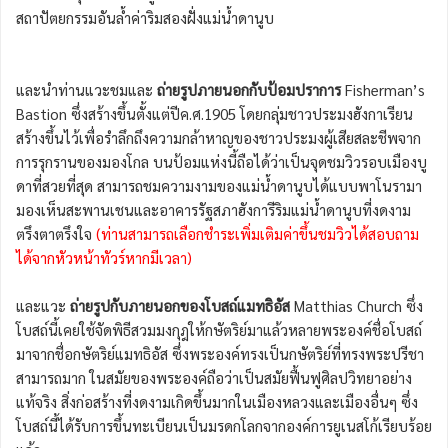
สถาปัตยกรรมอันล้ำค่าริมสองฝั่งแม่น้ำดานูบ
และนำท่านแวะชมและ
ถ่ายรูปภายนอกกับป้อมปราการ
Fisherman’s
Bastion ซึ่งสร้างขึ้นตั้งแต่ปีค.ศ.1905 โดยกลุ่มชาวประมงฮังกาเรียน
สร้างขึ้นไว้เพื่อรำลึกถึงความกล้าหาญของชาวประมงผู้เสียสละชีพจาก
การรุกรานของมองโกล บนป้อมแห่งนี้ถือได้ว่าเป็นจุดชมวิวรอบเมืองบู
ดาที่สวยที่สุด สามารถชมความงามของแม่น้ำดานูบได้แบบพาโนรามา
มองเห็นสะพานเชนและอาคารรัฐสภาฮังการีริมแม่น้ำดานูบที่งดงาม
ตรึงตาตรึงใจ
(ท่านสามารถเลือกชำระเพิ่มเติมค่าขึ้นชมวิวได้สอบถาม
ได้จากหัวหน้าทัวร์หากมีเวลา)
และแวะ
ถ่ายรูปกับภายนอกของโบสถ์แมทธิอัส
Matthias Church ซึ่ง
โบสถ์นี้เคยใช้จัดพิธีสวมมงกุฎให้กษัตริย์มาแล้วหลายพระองค์ชื่อโบสถ์
มาจากชื่อกษัตริย์แมทธิอัส ซึ่งพระองค์ทรงเป็นกษัตริย์ที่ทรงพระปรีชา
สามารถมาก ในสมัยของพระองค์ถือว่าเป็นสมัยฟื้นฟูศิลปวิทยาอย่าง
แท้จริง สิ่งก่อสร้างที่งดงามเกิดขึ้นมากในเมืองหลวงและเมืองอื่นๆ ซึ่ง
โบสถ์นี้ได้รับการขึ้นทะเบียนเป็นมรดกโลกจากองค์การยูเนสโก้เรียบร้อย