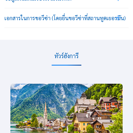
เอกสารในการขอวีซ่า (โดยยื่นขอวีซ่าที่สถานทูตเยอรมัน)
ทัวร์ฮังการี