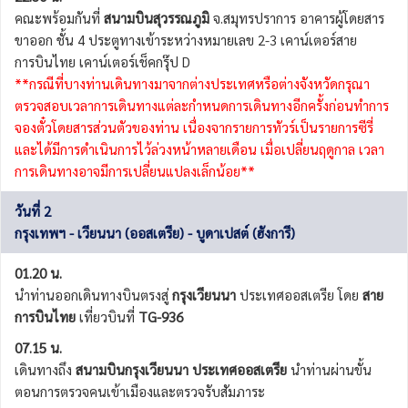
คณะพร้อมกันที่
สนามบินสุวรรณภูมิ
จ.สมุทรปราการ อาคารผู้โดยสาร
ขาออก ชั้น 4 ประตูทางเข้าระหว่างหมายเลข 2-3 เคาน์เตอร์สาย
การบินไทย เคาน์เตอร์เช็คกรุ๊ป D
**กรณีที่บางท่านเดินทางมาจากต่างประเทศหรือต่างจังหวัดกรุณา
ตรวจสอบเวลาการเดินทางแต่ละกำหนดการเดินทางอีกครั้งก่อนทำการ
จองตั๋วโดยสารส่วนตัวของท่าน เนื่องจากรายการทัวร์เป็นรายการซีรี่
และได้มีการดำเนินการไว้ล่วงหน้าหลายเดือน เมื่อเปลี่ยนฤดูกาล เวลา
การเดินทางอาจมีการเปลี่ยนแปลงเล็กน้อย**
วันที่ 2
กรุงเทพฯ - เวียนนา (ออสเตรีย) - บูดาเปสต์ (ฮังการี)
01.20 น.
นำท่านออกเดินทางบินตรงสู่
กรุงเวียนนา
ประเทศออสเตรีย โดย
สาย
การบินไทย
เที่ยวบินที่
TG-936
07.15 น.
เดินทางถึง
สนามบินกรุงเวียนนา
ประเทศออสเตรีย
นำท่านผ่านขั้น
ตอนการตรวจคนเข้าเมืองและตรวจรับสัมภาระ