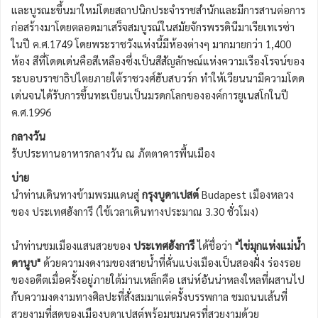
และบูรณะขึ้นมาใหม่โดยสถาปนิกประจำราชสำนักและมีการสานต่อการ
ก่อสร้างมาโดยตลอดมาเสร็จสมบูรณ์ในสมัยจักรพรรดินีมาเรียเทเรซ่า
ในปี ค.ศ.1749 โดยพระราชวังแห่งนี้มีห้องต่างๆ มากมายกว่า 1,400
ห้อง สีที่โดดเด่นคือสีเหลืองซึ่งเป็นสีสัญลักษณ์แห่งความเรืองโรจน์ของ
ระบอบราชาธิปไตยภายใต้ราชวงศ์ฮับสบวร์ก ทำให้เวียนนามีความโดด
เด่นจนได้รับการขึ้นทะเบียนเป็นมรดกโลกขององค์การยูเนสโกในปี
ค.ศ.1996
กลางวัน
รับประทานอาหารกลางวัน ณ ภัตตาคารพื้นเมือง
บ่าย
นำท่านเดินทางข้ามพรมแดนสู่
กรุงบูดาเปสต์
Budapest เมืองหลวง
ของ ประเทศฮังการี (ใช้เวลาเดินทางประมาณ 3.30 ชั่วโมง)
นำท่านชมเมืองแสนสวยของ
ประเทศฮังการี
ได้ชื่อว่า
"ไข่มุกแห่งแม่น้ำ
ดานูบ"
ด้วยความงดงามของสายน้ำที่คั่นแบ่งเมืองเป็นสองฝั่ง ร่องรอย
ของอดีตเมื่อครั้งอยู่ภายใต้ม่านเหล็กคือ เสน่ห์อันน่าหลงใหลที่ผสานไป
กับความงดงามทางศิลปะที่สั่งสมมาแต่ครั้งบรรพกาล ชมถนนเส้นที่
สวยงามที่สุดของเมืองบูดาเปสต์พร้อมชมนครที่สวยงามด้วย