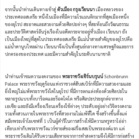
จากนั้นนำท่านเดินทางเข้าสู่
ตัวเมือง กรุงเวียนนา
เมืองหลวงของ
ประเทศออสเตรีย หนึ่งในเมืองที่มีความโรแมนติกมากที่สุดเมืองหนึ่ง
ของยุโรป สะอาดและสวยงามด้วยศิลปะต่างๆ ที่สะท้อนถึงวัฒนธรรม
และประวัติศาสตร์อันรุ่งเรืองในอดีตกระจายอยู่ทั่วเมือง เวียนนา ยัง
เป็นเมืองใหญ่ที่สุดในประเทศออสเตรีย มีแม่น้ำสายสำคัญของยุโรปคือ
แม่น้ำดานูบไหลผ่าน เวียนนาจึงเป็นทั้งศูนย์กลางทางเศรษฐกิจและการ
ปกครองของประเทศ และมีความสำคัญในระดับนานาชาติ
นำท่านเข้าชมความงดงามของ
พระราชวังเชิร์นบรุนน์
Schonbrunn
Palace พระราชวังฤดูร้อนแห่งราชวงศ์ฮับสเบิร์กที่มีความสวยงามและ
ยิ่งใหญ่ไม่แพ้พระราชวังใดในยุโรป ที่มีการตกแต่งห้องด้วยศิลปะใน
หลายรูปแบบทั้งบาร็อคและร็อคโคโค หรือศิลปะประยุกต์จากทาง
เอเซีย และยังมีเครื่องเรือนเครื่องใช้ต่างๆ ประดับอยู่อย่างวิจิตรงดงาม
รวมทั้งสวนภายในพระราชวังที่สวยงามไม่แพ้ที่ใด ซึ่งสร้างขึ้นตั้งแต่
สมัยพระเจ้าโยเซฟที่ 1 เป็นผู้ดำริในการสร้างให้มีความหรูหราโอ่อ่า
เทียบเท่ากับพระราชวังแวร์ซายส์ของฝรั่งเศสเป็นพระองค์แรก แต่
พระราชวังเดิมได้รับความเสียหายจากการทำสงครามจึงได้มีการก่อสร้าง