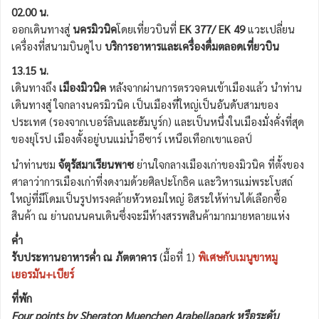
02.00 น.
ออกเดินทางสู่
นครมิวนิค
โดยเที่ยวบินที่
EK 377/ EK 49
แวะเปลี่ยน
เครื่องที่สนามบินดูไบ
บริการอาหารและเครื่องดื่มตลอดเที่ยวบิน
13.15 น.
เดินทางถึง
เมืองมิวนิค
หลังจากผ่านการตรวจคนเข้าเมืองแล้ว นำท่าน
เดินทางสู่ ใจกลางนครมิวนิค เป็นเมืองที่ใหญ่เป็นอันดับสามของ
ประเทศ (รองจากเบอร์ลินและฮัมบูร์ก) และเป็นหนึ่งในเมืองมั่งคั่งที่สุด
ของยุโรป เมืองตั้งอยู่บนแม่น้ำอีซาร์ เหนือเทือกเขาแอลป์
นำท่านชม
จัตุรัสมาเรียนพาซ
ย่านใจกลางเมืองเก่าของมิวนิค ที่ตั้งของ
ศาลาว่าการเมืองเก่าที่งดงามด้วยศิลปะโกธิค และวิหารแม่พระโบสถ์
ใหญ่ที่มีโดมเป็นรูปทรงคล้ายหัวหอมใหญ่ อิสระให้ท่านได้เลือกซื้อ
สินค้า ณ ย่านถนนคนเดินซึ่งจะมีห้างสรรพสินค้ามากมายหลายแห่ง
ค่ำ
รับประทานอาหารค่ำ ณ ภัตตาคาร
(มื้อที่ 1)
พิเศษกับเมนูขาหมู
เยอรมัน+เบียร์
ที่พัก
Four points by Sheraton Muenchen Arabellapark หรือระดับ