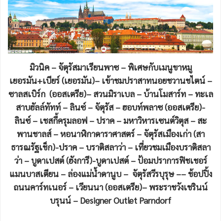
มิวนิค – จัตุรัสมาเรียนพาซ – พิเศษกับเมนูขาหมู
เยอรมัน+เบียร์ (เยอรมัน)– เข้าชมปราสาทนอยชวานชไตน์ –
ซาลสเบิร์ก (ออสเตรีย)– สวนมิราเบล – บ้านโมสาร์ท – ทะเล
สาบฮัลล์ทัทท์ – ลินซ์ – จัตุรัส – ฮอบท์พลาซ (ออสเตรีย)-
ลินซ์ – เชสกี้ครุมลอฟ – ปราค – มหาวิหารเซนต์วิตุส – สะ
พานชาลส์ – หอนาฬิกาดาราศาสตร์ – จัตุรัสเมืองเก่า (สา
ธารณรัฐเช็ก)-ปราค – บราติสลาว่า – เที่ยวชมเมืองบราติสลา
ว่า – บูดาเปสต์ (ฮังการี)-บูดาเปสต์ – ป้อมปราการฟิชเชอร์
แมนบาสเตียน – ล่องแม่น้ำดานูบ – จัตุรัสวีรบุรุษ –– ช้อปปิ้ง
ถนนคาร์ทเนอร์ – เวียนนา (ออสเตรีย)– พระราชวังเชรินน์
บรุนน์ – Designer Outlet Parndorf