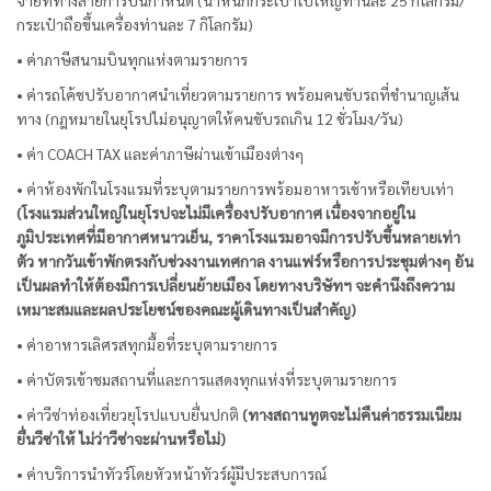
จ่ายที่ทางสายการบินกำหนด (น้ำหนักกระเป๋าใบใหญ่ท่านละ 25 กิโลกรัม/
กระเป๋าถือขึ้นเครื่องท่านละ 7 กิโลกรัม)
• ค่าภาษีสนามบินทุกแห่งตามรายการ
• ค่ารถโค้ชปรับอากาศนำเที่ยวตามรายการ พร้อมคนขับรถที่ชำนาญเส้น
ทาง (กฎหมายในยุโรปไม่อนุญาตให้คนขับรถเกิน 12 ชั่วโมง/วัน)
• ค่า COACH TAX และค่าภาษีผ่านเข้าเมืองต่างๆ
• ค่าห้องพักในโรงแรมที่ระบุตามรายการพร้อมอาหารเช้าหรือเทียบเท่า
(โรงแรมส่วนใหญ่ในยุโรปจะไม่มีเครื่องปรับอากาศ เนื่องจากอยู่ใน
ภูมิประเทศที่มีอากาศหนาวเย็น, ราคาโรงแรมอาจมีการปรับขึ้นหลายเท่า
ตัว หากวันเข้าพักตรงกับช่วงงานเทศกาล งานแฟร์หรือการประชุมต่างๆ อัน
เป็นผลทำให้ต้องมีการเปลี่ยนย้ายเมือง โดยทางบริษัทฯ จะคำนึงถึงความ
เหมาะสมและผลประโยชน์ของคณะผู้เดินทางเป็นสำคัญ)
• ค่าอาหารเลิศรสทุกมื้อที่ระบุตามรายการ
• ค่าบัตรเข้าชมสถานที่และการแสดงทุกแห่งที่ระบุตามรายการ
• ค่าวีซ่าท่องเที่ยวยุโรปแบบยื่นปกติ
(ทางสถานทูตจะไม่คืนค่าธรรมเนียม
ยื่นวีซ่าให้ ไม่ว่าวีซ่าจะผ่านหรือไม่)
• ค่าบริการนำทัวร์โดยหัวหน้าทัวร์ผู้มีประสบการณ์