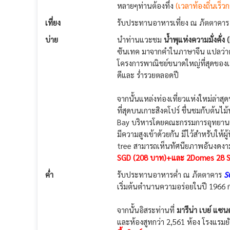
หลายๆท่านต้องทึ่ง
(เวลาท้องถิ่นเร็ว
เที่ยง
รับประทานอาหารเที่ยง ณ ภัตตาคา
บ่าย
นำท่านแวะชม
น้ำพุแห่งความมั่งคั่ง
(
ซันเทค มาจากคำในภาษาจีน แปลว่าความ
โครงการพาณิชย์ขนาดใหญ่ที่สุดของเม
ดีและ ร่ำรวยตลอดปี
จากนั้นแหล่งท่องเที่ยวแห่งใหม่ล่าสุ
ที่สุดบนเกาะสิงคโปร์ ชื่นชมกับต้นไ
Bay บริหารโดยคณะกรรมการอุทยานแห่
มีความสูงเข้าด้วยกัน มีไว้สำหรับให
tree สามารถเห็นทัศนียภาพอันงด
SGD (208 บาท)+และ 2Domes 28 S
ค่ำ
รับประทานอาหารค่ำ ณ ภัตตาคาร
S
เริ่มต้นตำนานความอร่อยในปี 1966 ก่อ
จากนั้นอิสระท่านที่
มารีน่า เบย์ แซนด
และห้องสูทกว่า 2,561 ห้อง โรงแรมยัง