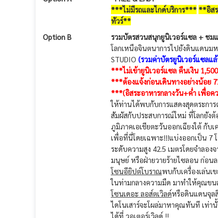
***ไม่มีรถและไกด์บริการ***
**อิสร
ทัวร์**
Option B
รวมบัตรสวนสนุกยูนิเวอร์แซล + ชมแ
โลกเหนือจินตนาการไปยังดินแดนมหา
STUDIO
(รวมค่าบัตรยูนิเวอร์แซลแล้
***ไม่เข้ายูนิเวอร์แซล คืนเงิน 1,5
***ต้องแจ้งก่อนเดินทางอย่างน้อย 72
***(อิสระอาหารกลางวัน+ค่ำ เพื่อค
ให้ท่านได้พบกับการแสดงสุดตระการต
สัมผัสกับประสบการณ์ใหม่ ที่โลกยังต้
ภูมิภาคเอเชียตะวันออกเฉียงใต้ กับเ
เพื่อที่นี่โดยเฉพาะ!!!แบ่งออกเป็น 7 
ระดับความสูง 42.5 เมตรโดยจำลองจากซี
มนุษย์ หรือฝ่ายวายร้ายไซลอน ก่อ
โซนอียิปต์โบราณ
พบกับเครื่องเล่นเ
ในท่ามกลางความมืด มาทำให้คุณขนลุกซู
โซนเดอะ ลอส์ตเวิลด์
หรือดินแดนจุลส
ไดโนเสาร์จะโผล่มาหาคุณทันที เท่าน
ได้ที่ วอเตอร์เวิลด์ !!