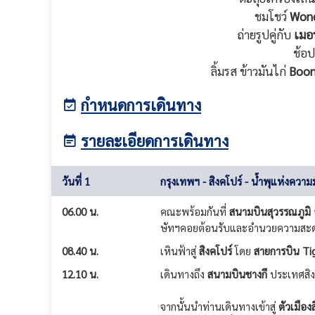
ชมโชว์
Wond
ถ่ายรูปคู่กับ
เมอ
ช้อป
ลิ้มรส ข้าวมันไก่
Boon
กำหนดการเดินทาง
รายละเอียดการเดินทาง
วันที่ 1
กรุงเทพฯ - สิงคโปร์ - น้ำพุแห่งความ
06.00 น.
คณะพร้อมกันที่
สนามบินสุวรรณภูมิ
ษัทฯคอยต้อนรับและอำนวยความสะด
08.40 น.
เหินฟ้าสู่
สิงคโปร์
โดย
สายการบิน Tig
12.10 น.
เดินทางถึง
สนามบินชางกี
ประเทศสิง
จากนั้นนำท่านเดินทางเข้าสู่
ตัวเมือง