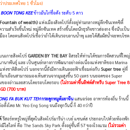
กว่าประเทศไทย 1 ชั่วโมง)
ร
BOON TONG KEE
ข้าวมันไก่ชื่อดัง ระดับ 5 ดาว
Fountain of wealth)
แห่งเมืองสิงคโปร์ตั้งอยู่ท่ามกลางหมู่ตึกซันเทคซิตี้
สำเร็จชิ้นใหม่ หมู่ตึกซันเทค สร้างขึ้นโดยนักธุรกิจชาวฮ่องกง ซึ่งนับเป็น
ือง โดยคนสิงคโปร์เชื่อว่าถ้าได้เดินรอบลานน้ำพุ และได้สัมผัสน้ำจะพบโชค
ดบนเกาะสิงคโปร์
GARDEN BY THE BAY
อิสระให้ท่านได้ชมการจัดสวนที่ใหญ่
ม้นานาพันธุ์ และ เป็นศูนย์กลางการพัฒนาอย่างต่อเนื่องแห่งชาติของ Marina
งชาติสิงคโปร์ นอกจากนี้ยังมีทางเดินลอยฟ้าเชื่อมต่อกับ
Super tree
คู่ที่
้ผู้ที่มาเยือนสามารถมองเห็นสวนจากมุมสูงขึ้น 50 เมตร บนยอดของ Super
งามของอ่าวและสวนโดยรอบโดยรอบ
(ไม่รวมค่าขึ้นลิฟต์สำหรับ Super Tree 8
GD (700 บาท)
ONG FA BUK KUT TEH
ก
ระดูกหมูต้มยาจีน
แสนอร่อย อาหารท้องถิ่น ร้านนี้
ตั้งโดย Mr. Yeo Eng Song จนถึงทุกวันนี้ ก็ 40 กว่าปี
์
รีสอร์ทหรูใหญ่ที่สุดในสิงคโปร์มารีน่า เบย์ แซนด์ส ประกอบไปด้วยห้องพัก
มีไฮไลท์ คือ The Sands Sky Park ตั้งอยู่ชั้นที่ 57 ของโรงแรม
(ไม่รวมค่า