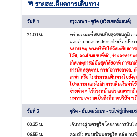
รายละเอียดการเดินทาง
วันที่ 1
กรุงเทพฯ - ซูริค (สวิตเซอร์แลนด์)
21.00 น.
พร้อมคณะที่
สนามบินสุวรรณภูมิ
อาค
คอยอำนวยความสะดวกในเรื่องสัมภา
หมายเหตุ
ทางบริษัทได้จัดเตรียมการเ
โค้ช, จองโรงแรมที่พัก, ร้านอาหาร ตล
เกิดเหตุการณ์อันสุดวิสัยอาทิ การยกเล
การนัดหยุดงาน, การก่อการจลาจล, ภั
ล่าช้า หรือ ไม่สามารถเดินทางไปยังจ
โปรแกรม และไม่สามารถคืนเงินค่าใช้จ
จ่ายต่าง ๆ ไว้ล่วงหน้าแล้ว และหากมีค
นทราบ เพราะเป็นสิ่งที่ทางบริษัท ฯ 
วันที่ 2
ซูริค - อันเดอร์แมท - รถไฟสู่เมือง
00.35 น.
เดินทางสู่
นครซูริค
โดยสายการบินไทย
06.55 น.
คณะถึง
สนามบินนครซูริค
หลังผ่านพ