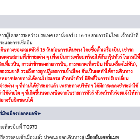
ารผู้โดยสารระหว่างประเทศ เคาน์เตอร์ D 16-19 สายการบินไทย เจ้าหน้าที่
ระและการเช็คอิน
ดินทางของคณะทัวร์ 15 วันก่อนการเดินทาง โดยซื้อตั๋วเครื่องบิน, เช่ารถ
อดจนสถานที่เข้าชมต่าง ๆ เพื่อเป็นการเตรียมพร้อมให้กับกรุ๊ปทัวร์ ในกรณีที่
ิกเที่ยวบิน, การล่าช้าของสายการบิน, การพลาดเที่ยวบิน (ขึ้นเครื่องไม่ทัน),
ยธรรมชาติ รวมถึงการถูกปฏิเสธการเข้าเมือง อันเป็นผลทำให้การเดินทาง
ุดหมายปลายทางได้ตามโปรแกรม หัวหน้าทัวร์ มีสิทธิ์ในการปรับเปลี่ยน
่ายต่าง ๆ ที่ท่านได้ชำระมาแล้ว เพราะทางบริษัทฯ ได้มีการตกลงชำระค่าใช้
่าใช้จ่ายใด ๆ ที่เกิดขึ้นนอกเหนือจากในรายการทัวร์ หัวหน้าทัวร์จะแจ้งให้ท่า
มิอาจรับผิดชอบได้
แซร์มัทเมืองปลอดมลพิษ
เที่ยวบินที่
TG970
ิธีตรวจคนเข้าเมืองแล้ว นำคณะออกเดินทางสู่
เมืองอันเดอร์แมท