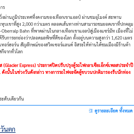
คาร
ิ่งผ่านภูมิประเทศที่งดงามของเทือกเขาแอลป์ ผ่านชมอุโมงค์ สะพาน
ุบเขาที่สูง 2,000 กว่าเมตร ตลอดเส้นทางท่านสามารถชมยอดเขาที่ปกคลุม
-Oberralp Bahn ที่พาดผ่านในกลางเทือกเขาแอลป์สู่เมืองแซร์มัท เมืองที่ไม่
ได้รับการยกย่องว่าปลอดมลพิษที่ดีของโลก ตั้งอยู่บนความสูงกว่า 1,620 เมตร
ทอร์ฮอร์น สัญลักษณ์ของสวิตเซอร์แลนด์ อิสระให้ท่านได้ชมเมืองมีร้านค้า
สกีจากทั่วโลก
 (Glacier Express) ประกาศปิดปรับปรุงตู้รถไฟกลาเซียเอ็กซ์เพลสประจำปี
1 ดังนั้นในช่วงวันดังกล่าว ทางการรถไฟจะจัดตู้ขบวนปกติมารองรับนักท่อง
ระดับเดียวกัน
ดูรายละเอียด ทั้งหมด
ะวันตก