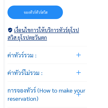
จ
อ
ง
ท
ว
ร
ท
ว
ร
ส
ว
ส
จองทัวร์ทัวร์สวิส
เงื่อนไขการให้บริการทัวร์ยุโรป
สวิส ยุโรปตะวันตก
ค่าทัวร์รวม :
ค่าทัวร์ไม่รวม :
การจองทัวร์ (How to make your
reservation)