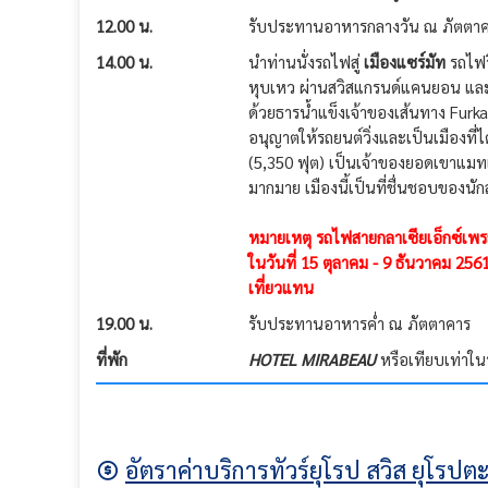
12.00 น.
รับประทานอาหารกลางวัน ณ ภัตตา
14.00 น.
นำท่านนั่งรถไฟสู่
เมืองแซร์มัท
รถไฟว
หุบเหว ผ่านสวิสแกรนด์แคนยอน และห
ด้วยธารน้ำแข็งเจ้าของเส้นทาง Furka
อนุญาตให้รถยนต์วิ่งและเป็นเมืองที่
(5,350 ฟุต) เป็นเจ้าของยอดเขาแมทเ
มากมาย เมืองนี้เป็นที่ชื่นชอบของนัก
หมายเหตุ รถไฟสายกลาเซียเอ็กซ์เพรส
ในวันที่ 15 ตุลาคม - 9 ธันวาคม 256
เที่ยวแทน
19.00 น.
รับประทานอาหารค่ำ ณ ภัตตาคาร
ที่พัก
HOTEL MIRABEAU
หรือเทียบเท่าใน
อัตราค่าบริการทัวร์ยุโรป สวิส ยุโรปต