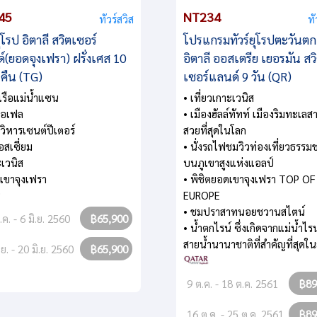
45
NT234
ทัวร์สวิส
ทั
ยุโรป อิตาลี สวิตเซอร์
โปรแกรมทัวร์ยุโรปตะวันตก
์(ยอดจุงเฟรา) ฝรั่งเศส 10
อิตาลี ออสเตรีย เยอรมัน สว
 คืน (TG)
เซอร์แลนด์ 9 วัน (QR)
งเรือแม่น้ำแซน
• เที่ยวเกาะเวนิส
ไอเฟล
• เมืองฮัลล์ทัทท์ เมืองริมทะเลสา
วิหารเซนต์ปีเตอร์
สวยที่สุดในโลก
อสเซี่ยม
• นั่งรถไฟชมวิวท่องเที่ยวธรรมช
ะเวนิส
บนภูเขาสูงแห่งแอลป์
เขาจุงเฟรา
• พิชิตยอดเขาจุงเฟรา TOP OF
EUROPE
• ชมปราสาทนอยชวานสไตน์
ค. - 6 มิ.ย. 2560
฿65,900
• น้ำตกไรน์ ซึ่งเกิดจากแม่น้ำไรน
สายน้ำนานาชาติที่สำคัญที่สุดใน
.ย. - 20 มิ.ย. 2560
฿65,900
9 ต.ค. - 18 ต.ค. 2561
฿89
16 ต.ค. - 25 ต.ค. 2561
฿89