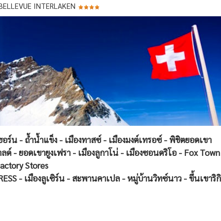
BELLEVUE INTERLAKEN
ร์น - ถ้ำน้ำแข็ง - เมืองทาสซ์ - เมืองมงต์เทรอซ์ - พิชิตยอดเขา
าลด์ - ยอดเขายูงเฟรา - เมืองลูกาโน่ - เมืองซอนดริโอ - Fox Town
actory Stores
S - เมืองลูเซิร์น - สะพานคาเปล - หมู่บ้านวิทซ์นาว - ขึ้นเขาริกิ