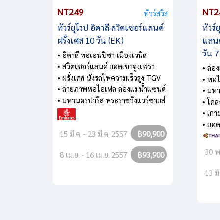
NT249
NT2
ทัวร์สวิส
ทัวร์ยุโรป อิตาลี สวิตเซอร์แลนด์
ทัวร์
ฝรั่งเศส 10 วัน (EK)
แลนด
วัน 7
• อิตาลี หอเอนปิซ่า เมืองเวนิส
• สวิตเซอร์แลนด์ ยอดเขาจูงเฟรา
• ล่อ
• ฝรั่งเศส นั่งรถไฟความเร็วสูง TGV
• หอ
• ถ่ายภาพหอไอเฟล ล่องแม่น้ำแซนด์
• มหา
• มหานครปารีส พระราชวังแวร์ซายส์
• โคล
• เกา
• ยอด
15 มี.ค. - 23 มี.ค. 2557
฿90,900
30 พ.
8 เม.ย. - 16 เม.ย. 2557
฿93,900
13 มิ