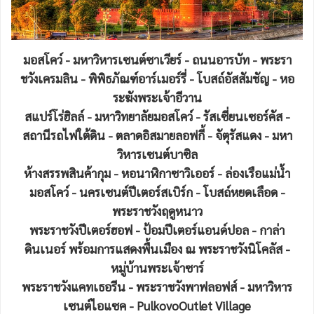
มอสโคว์ - มหาวิหารเซนต์ซาเวียร์ - ถนนอารบัท - พระรา
ชวังเครมลิน - พิพิธภัณฑ์อาร์เมอร์รี่ - โบสถ์อัสสัมชัญ - หอ
ระฆังพระเจ้าอีวาน
สแปร์โร่ฮิลล์ - มหาวิทยาลัยมอสโคว์ - รัสเซี่ยนเซอร์คัส -
สถานีรถไฟใต้ดิน - ตลาดอิสมายลอฟกี้ - จัตุรัสแดง - มหา
วิหารเซนต์บาซิล
ห้างสรรพสินค้ากุม - หอนาฬิกาซาวิเออร์ - ล่องเรือแม่น้ำ
มอสโคว์ - นครเซนต์ปีเตอร์สเบิร์ก - โบสถ์หยดเลือด -
พระราชวังฤดูหนาว
พระราชวังปีเตอร์ฮอฟ - ป้อมปีเตอร์แอนด์ปอล - กาล่า
ดินเนอร์ พร้อมการแสดงพื้นเมือง ณ พระราชวังนิโคลัส -
หมู่บ้านพระเจ้าซาร์
พระราชวังแคทเธอรีน - พระราชวังพาฟลอฟส์ - มหาวิหาร
เซนต์ไอแซค - PulkovoOutlet Village