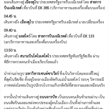
ออกเดินทางสู่
เมืองดูไบ
ประเทศสหรัฐอาหรับเอมิเรตส์ โดย
สายการ
บินเอมิเรตส์
เที่ยวบินที่
EK 385
(บริการอาหารและเครื่องดื่มบนเครื่อง)
04.45 น.
เดินทางถึง
เมืองดูไบ
ประเทศสหรัฐอาหรับเอมิเรตส์ แวะเปลี่ยนเครื่อง
09.40 น.
เดินทางสู่
มอสโคว์
โดย
สายการบินเอมิเรตส์
เที่ยวบินที่
EK 133
(æบริการอาหารและเครื่องดื่มบนเครื่องบิน)
13.50 น.
เดินทางถึง
สนามบินโดโมเดโดโว
ประเทศสหรัฐพันธรัฐรัสเซีย ผ่าน
พิธีการตรวจคนเข้าเมืองเรียบร้อยแล้ว
นำท่านถ่ายรูป
มหาวิหารเซนต์ซาเวียร์
ซึ่งเป็นวิหารโดมทองที่ใหญ่
ที่สุดในรัสเซีย ตั้งอยู่ใจกลางเมืองติดกับแม่น้ำมอสโคว์ รอบๆ วิหารจะมี
ภาพหล่อโลหะเป็นรูปนักรบโบราณกับกษัตริย์ที่สวยงามและเหมือนจริง
จากนั้นนำท่านเดินทางสู่
ถนนอารบัท
เป็นถนนคนเดินห้ามรถผ่าน เป็น
ถนนศิลปินและแหล่งพบปะของผู้คนในเมือง เป็นทั้งย่านการค้าและ
แหล่งรวมวัยรุ่น ร้านค้าจำหน่ายสินค้าอุปโภคบริโภค ของที่ระลึกต่างๆ