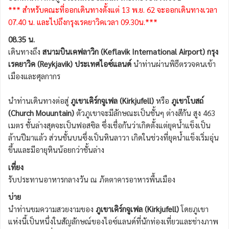
*** สำหรับคณะที่ออกเดินทางตั้งแต่ 13 พ.ย. 62 จะออกเดินทางเวลา
07.40 น. และไปถึงกรุงเรคยาวิคเวลา 09.30น.***
08.35 น.
เดินทางถึง
สนามบินเคฟลาวิก (Keflavik International Airport) กรุง
เรคยาวิค (Reykjavik) ประเทศไอซ์แลนด์
นำท่านผ่านพิธีตรวจคนเข้า
เมืองและศุลกากร
นำท่านเดินทางต่อสู่
ภูเขาเคิร์กจูเฟล (Kirkjufell)
หรือ
ภูเขาโบสถ์
(Church Mouuntain)
ตัวภูเขาจะมีลักษณะเป็นชั้นๆ ต่างสีกัน สูง 463
เมตร ชั้นล่างสุดจะเป็นฟอสซิล ซึ่งเชื่อกันว่าเกิดตั้งแต่ยุคน้ำแข็งเป็น
ล้านปีมาแล้ว ส่วนชั้นบนซึ่งเป็นหินลาวา เกิดในช่วงที่ยุคน้ำแข็งเริ่มอุ่น
ขึ้นและมีอายุหินน้อยกว่าชั้นล่าง
เที่ยง
รับประทานอาหารกลางวัน ณ ภัตตาคารอาหารพื้นเมือง
บ่าย
นำท่านขมความสวยงามของ
ภูเขาเคิร์กจูเฟล (Kirkjufell)
โดยภูเขา
แห่งนี้เป็นหนึ่งในสัญลักษณ์ของไอซ์แลนด์ที่นักท่องเที่ยวและช่างภาพ