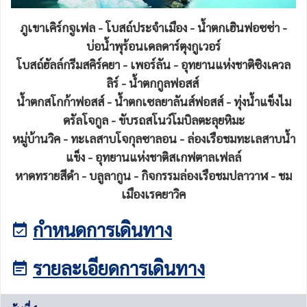
ภูเขาเคิร์กจูเฟล - โบสถ์ประจำเมือง - น้ำตกเฮินฟอซซ่า -
บ่อน้ำพุร้อนเดลดาร์ตุงกูเวอร์
โบสถ์ฮัลล์กรีมสคิร์คยา - เพอร์ลัน - อุทยานแห่งชาติซิงเควล
ลิร์ - น้ำตกกูลฟอสส์
น้ำตกสโกก้าฟอสส์ - น้ำตกเซลยาลันส์ฟอสส์ - ทุ่งน้ำแข็งไม
ดรัลโจกูล - ขับรถสโนว์โมบิลตะลุยหิมะ
หมู่บ้านวิค - ทะเลสาบโจกุลซาลอน - ล่องเรือชมทะเลสาบน้ำ
แข็ง - อุทยานแห่งชาติสเกฟตาลเฟลล์
หาดทรายสีดำ - บลูลากูน - กิจกรรมล่องเรือชมปลาวาฬ - ชม
เมืองเรคยาวิค
กำหนดการเดินทาง
รายละเอียดการเดินทาง