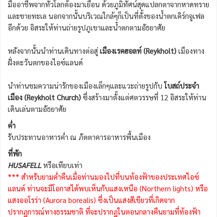
มืออาชีพจากทั่วโลกต้องมาเยือน ด้วยภูมิทัศน์สุดแปลกตาจากหาดทราย
และชายทะเล นอกจากนั้นบริเวณใกล้ๆก็เป็นที่ตั้งของน้ำตกเคิร์กจูเฟล
อีกด้วย อิสระให้ท่านถ่ายรูปภูเขาและน้ำตกตามอัธยาศัย
หลังจากนั้นนำท่านเดินทางต่อสู่
เมืองเรคฮอลท์ (Reykholt)
เมืองทาง
ฝั่งตะวันตกของไอซ์แลนด์
นำท่านชมความน่ารักของเมืองเล็กๆและแวะถ่ายรูปกับ
โบสถ์ประจำ
เมือง (Reykholt Church)
ซึ่งสร้างมาตั้งแต่ศตวรรษที่ 12 อิสระให้ท่าน
เดินเล่นตามอัธยาศัย
ค่ำ
รับประทานอาหารค่ำ ณ ภัตตาคารอาหารพื้นเมือง
ที่พัก
HUSAFELL
หรือเทียบเท่า
*** สำหรับยามค่ำคืนเมื่อท่านมองไปที่บนท้องฟ้าของประเทศไอซ์
แลนด์ ท่านจะมีโอกาสได้พบเห็นกับแสงเหนือ (Northern lights) หรือ
แสงออโรร่า (Aurora borealis) ซึ่งเป็นแสงสีเขียวที่เกิดจาก
ปรากฏการณ์ทางธรรมชาติ ที่จะปรากฏในตอนกลางคืนยามที่ท้องฟ้า