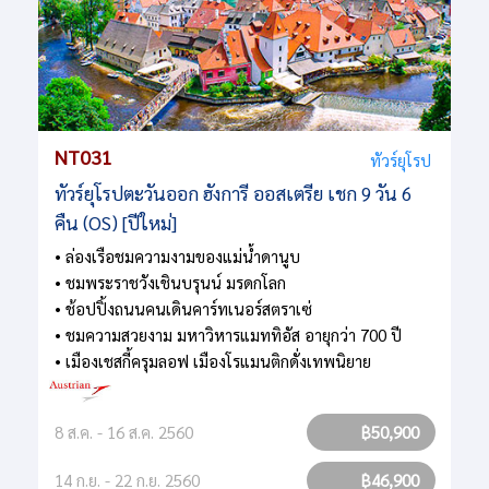
NT031
ทัวร์ยุโรป
ทัวร์ยุโรปตะวันออก ฮังการี ออสเตรีย เชก 9 วัน 6
คืน (OS) [ปีใหม่]
• ล่องเรือชมความงามของแม่น้ำดานูบ
• ชมพระราชวังเชินบรุนน์ มรดกโลก
• ช้อปปิ้งถนนคนเดินคาร์ทเนอร์สตราเซ่
• ชมความสวยงาม มหาวิหารแมททิอัส อายุกว่า 700 ปี
• เมืองเชสกี้ครุมลอฟ เมืองโรแมนติกดั่งเทพนิยาย
8 ส.ค. - 16 ส.ค. 2560
฿50,900
14 ก.ย. - 22 ก.ย. 2560
฿46,900