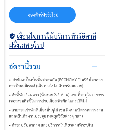
จ
อ
ง
ท
ว
ร
ท
ว
ร
ย
โ
ร
ป
จองทัวร์ทัวร์ยุโรป
เงื่อนไขการให้บริการทัวร์อิตาลี
ฝรั่งเศส ยุโรป
อัตรานี้รวม
• ค่าตั๋วเครื่องบินชั้นประหยัด (ECONOMY CLASS)โดยสาย
การบินเอมิเรตส์ (เดินทางไป-กลับพร้อมคณะ)
• ค่าที่พัก 3-4 ดาว (ห้องละ 2-3 ท่าน) ตามที่ระบุในรายการ
(ขอสงวนสิทธิ์ในการย้ายเมืองเข้าพัก ในกรณีที่ไม่
• สามารถเข้าพักที่เมืองนั้นๆได้ เช่น ติดงานนิทรรศการ งาน
แสดงสินค้า งานประชุม เหตุสุดวิสัยต่างๆ ฯลฯ)
• ค่ารถปรับอากาศ และบริการนำเที่ยวตามที่ระบุใน