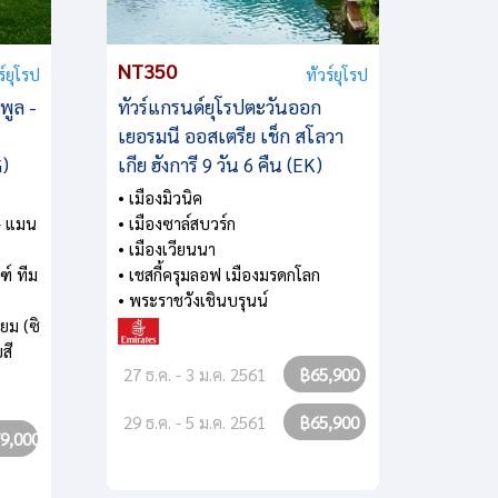
NT350
NT51
ร์ยุโรป
ทัวร์ยุโรป
์พูล -
ทัวร์แกรนด์ยุโรปตะวันออก
ทัวร์ย
เยอรมนี ออสเตรีย เช็ก สโลวา
เยอรมน
G)
เกีย ฮังการี 9 วัน 6 คืน (EK)
วัน 4 
• เมืองมิวนิค
• ชมห
 - แมน
• เมืองซาล์สบวร์ก
• ล่องเ
• เมืองเวียนนา
• ล่องเ
ฑ์ ทีม
• เชสกี้ครุมลอฟ เมืองมรดกโลก
• พระรา
• พระราชวังเชินบรุนน์
• บรัสเซ
ยม (ซิ
• มหาว
สี
• หมู่บ้
27 ธ.ค. - 3 ม.ค. 2561
฿65,900
29 ธ.ค. - 5 ม.ค. 2561
฿65,900
9 พ.ค.
9,000
16 พ.ค