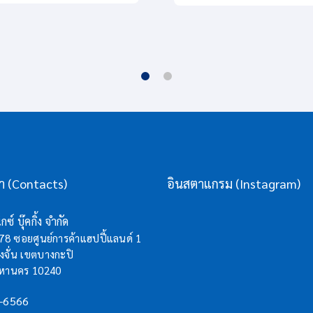
รา (Contacts)
อินสตาแกรม (Instagram)
กซ์ บุ๊คกิ้ง จำกัด
/78 ซอยศูนย์การค้าแฮปปี้แลนด์ 1
จั่น เขตบางกะปิ
มหานคร 10240
-6566