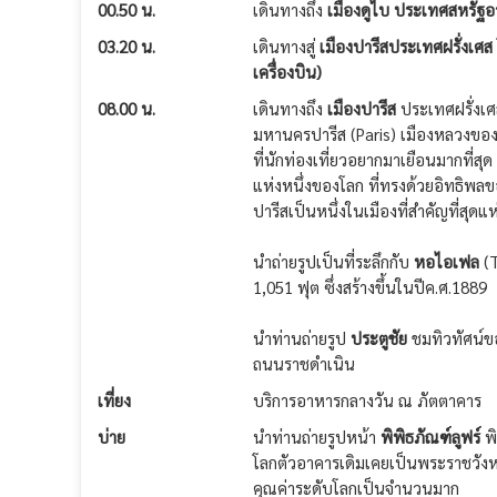
00.50 น.
เดินทางถึง
เมืองดูไบ ประเทศสหรัฐอา
03.20 น.
เดินทางสู่
เมืองปารีสประเทศฝรั่งเศส
เครื่องบิน)
08.00 น.
เดินทางถึง
เมืองปารีส
ประเทศฝรั่งเศส
มหานครปารีส (Paris) เมืองหลวงของปร
ที่นักท่องเที่ยวอยากมาเยือนมากที่สุ
แห่งหนึ่งของโลก ที่ทรงด้วยอิทธิพลข
ปารีสเป็นหนึ่งในเมืองที่สำคัญที่สุดแ
นำถ่ายรูปเป็นที่ระลึกกับ
หอไอเฟล
(T
1,051 ฟุต ซึ่งสร้างขึ้นในปีค.ศ.1889
นำท่านถ่ายรูป
ประตูชัย
ชมทิวทัศน์ของ
ถนนราชดำเนิน
เที่ยง
บริการอาหารกลางวัน ณ ภัตตาคาร
บ่าย
นำท่านถ่ายรูปหน้า
พิพิธภัณฑ์ลูฟร์
พิ
โลกตัวอาคารเดิมเคยเป็นพระราชวังหล
คุณค่าระดับโลกเป็นจำนวนมาก