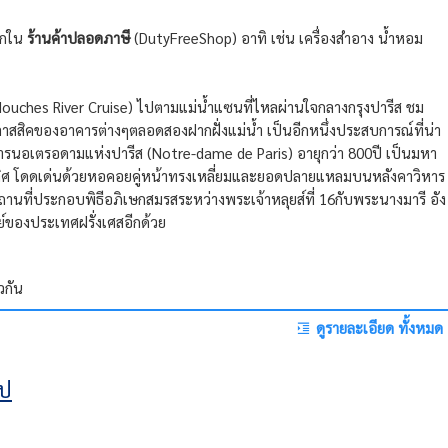
ูกใน
ร้านค้าปลอดภาษี
(DutyFreeShop) อาทิ เช่น เครื่องสำอาง น้ำหอม
uches River Cruise) ไปตามแม่น้ำแซนที่ไหลผ่านใจกลางกรุงปารีส ชม
ิคของอาคารต่างๆตลอดสองฝากฝั่งแม่น้ำ เป็นอีกหนึ่งประสบการณ์ที่น่า
ารนอเตรอดามแห่งปารีส (Notre-dame de Paris) อายุกว่า 800ปี เป็นมหา
เลิศ โดดเด่นด้วยหอคอยคู่หน้าทรงเหลี่ยมและยอดปลายแหลมบนหลังคาวิหาร
สถานที่ประกอบพิธีอภิเษกสมรสระหว่างพระเจ้าหลุยส์ที่ 16กับพระนางมารี อัง
นย์ของประเทศฝรั่งเศสอีกด้วย
วกัน
ดูรายละเอียด ทั้งหมด
รป