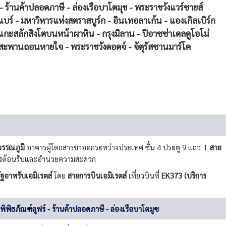
 - ร้านค้าปลอดภาษี - ล่องเรือบาโตมุช - พระราชวังแวร์ซายส์
ลแบร์ - มหาวิหารแห่งสตราสบูร์ก - อินเทอลาเก้น - แองเกิลเบิร์ก
ปแกะสลักสิงโตบนหน้าผาหิน - กรุงมิลาน - ปิอาซซ่าเดลดูโอโม่
 สะพานถอนหายใจ - พระราชวังดอดจ์ - จัตุรัสซานมาร์โค
วรรณภูมิ
อาคารผู้โดยสารขาออกระหว่างประเทศ ชั้น 4 ประตู 9 แถว T
สาย
้การต้อนรับและอำนวยความสะดวก
ฐอาหรับเอมิเรตส์
โดย
สายการบินเอมิเรตส์
เที่ยวบินที่
EK373 (บริการ
 พิพิธภัณฑ์ลูฟร์ - ร้านค้าปลอดภาษี - ล่องเรือบาโตมูซ