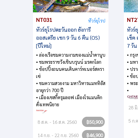
NT031
NT2
ทัวร์ยุโรป
ทัวร์ยุโรปตะวันออก ฮังการี
ทัวร
ออสเตรีย เชก 9 วัน 6 คืน (OS)
เช็ค 
[ปีใหม่]
7 วัน
• ล่องเรือชมความงามของแม่น้ำดานูบ
• กรุ
• ชมพระราชวังเชินบรุนน์ มรดกโลก
• มหา
• ช้อปปิ้งถนนคนเดินคาร์ทเนอร์สตรา
• ปร
เซ่
• ช้อ
• ชมความสวยงาม มหาวิหารแมททิอัส
• พระ
อายุกว่า 700 ปี
•
• เมืองเชสกี้ครุมลอฟ เมืองโรแมนติก
ดั่งเทพนิยาย
28 มิ
5 ก.ค
8 ส.ค. - 16 ส.ค. 2560
฿50,900
14 ก.ย. - 22 ก.ย. 2560
฿46,900