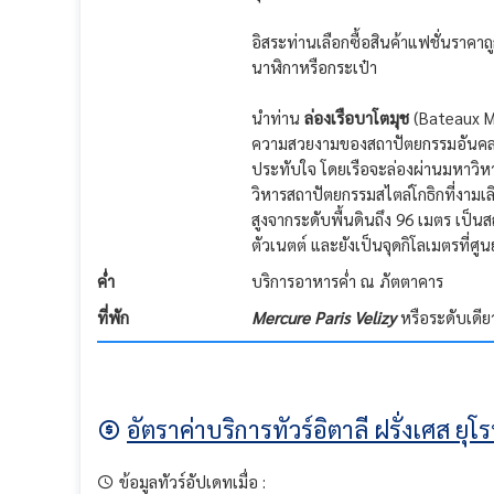
อิสระท่านเลือกซื้อสินค้าแฟชั่นราคาถ
นาฬิกาหรือกระเป๋า
นำท่าน
ล่องเรือบาโตมุช
(Bateaux Mo
ความสวยงามของสถาปัตยกรรมอันคลาสส
ประทับใจ โดยเรือจะล่องผ่านมหาวิห
วิหารสถาปัตยกรรมสไตล์โกธิกที่งาม
สูงจากระดับพื้นดินถึง 96 เมตร เป็น
ตัวเนตต์ และยังเป็นจุดกิโลเมตรที่ศู
ค่ำ
บริการอาหารค่ำ ณ ภัตตาคาร
ที่พัก
Mercure Paris Velizy
หรือระดับเดีย
อัตราค่าบริการทัวร์อิตาลี ฝรั่งเศส ยุโ
ข้อมูลทัวร์อัปเดทเมื่อ :