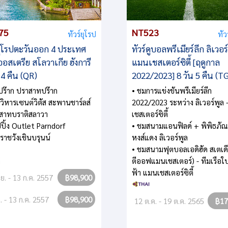
75
NT523
ทัวร์ยุโรป
ทัว
์ยุโรปตะวันออก 4 ประเทศ
ทัวร์ดูบอลพรีเมียร์ลีก ลิเวอร
ออสเตรีย สโลวาเกีย ฮังการี
แมนเชสเตอร์ซิตี้ [ฤดูกาล
 4 คืน (QR)
2022/2023] 8 วัน 5 คืน (T
งปร๊าก ปราสาทปร๊าก
• ชมการแข่งขันพรีเมียร์ลีก
วิหารเซนต์วิตัส สะพานชาร์ลส์
2022/2023 ระหว่าง ลิเวอร์พูล
าสาทบราติสลาวา
เชสเตอร์ซิตี้
ปปิ้ง Outlet Parndorf
• ชมสนามแอนฟิลด์ + พิพิธภัณ
ราชวังเชินบรุนน์
หงส์แดง ลิเวอร์พูล
• ชมสนามฟุตบอลเอดิฮัด สเตเดี
ตีออฟแมนเชสเตอร์) - ทีมเรือใบ
ฟ้า แมนเชสเตอร์ซิตี้
.ย. - 13 ก.ค. 2557
฿98,900
. - 13 ก.ค. 2557
฿98,900
12 ต.ค. - 19 ต.ค. 2565
฿17