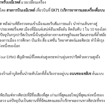
หรับเอมิเรตส์
แวะเปลี่ยนเครื่อง
โดย
สายการบินเอมิเรตส์
เที่ยวบินที่
EK71 (บริการอาหารและเครื่องดื่มบน
 หลังผ่านพิธีตรวจคนเข้าเมืองและรับสัมภาระแล้ว นำท่านเดินทางสู่
ะเทศฝรั่งเศส เมืองที่มีมนต์เสน่ห์อันเหลือล้น ติดอันดับ 1 ใน 10 ของโลก
ด ปัจจุบันกรุงปารีสเป็นหนึ่งในศูนย์กลางทางเศรษฐกิจและวัฒนธรรมที่ล้ำสมัย
องการเมือง การศึกษา บันเทิง สื่อ แฟชั่น วิทยาศาสตร์และศิลปะ ทำให้กรุง
ห่งหนึ่งของโลก
our Eiffel) สัญลักษณ์ที่โดดเด่นสูงตระหง่านคู่นครปารีสด้วยความสูงถึง
ร้านค้าบูติคชั้นนำระดับโลกที่ตั้งเรียงรายอยู่บน
ถนนชองเชลิเช
ต้นแบบ
พิธภัณฑ์ทางศิลปะที่มีชื่อเสียงที่สุด เก่าแก่ที่สุดและใหญ่ที่สุดแห่งหนึ่งของ
วง แต่ปัจจุบันเป็นสถานที่ที่จัดแสดงและเก็บรักษาผลงานทางศิลปะที่ทรง