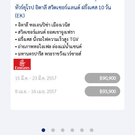
ทัวร์ยุโรป อิตาลี สวิตเซอร์แลนด์ ฝรั่งเศส 10 วัน
(EK)
• อิตาลี หอเอนปิซ่า เมืองเวนิส
• สวิตเซอร์แลนด์ ยอดเขาจูงเฟรา
• ฝรั่งเศส นั่งรถไฟความเร็วสูง TGV
• ถ่ายภาพหอไอเฟล ล่องแม่น้ำแซนด์
• มหานครปารีส พระราชวังแวร์ซายส์
15 มี.ค. - 23 มี.ค. 2557
฿90,900
8 เม.ย. - 16 เม.ย. 2557
฿93,900