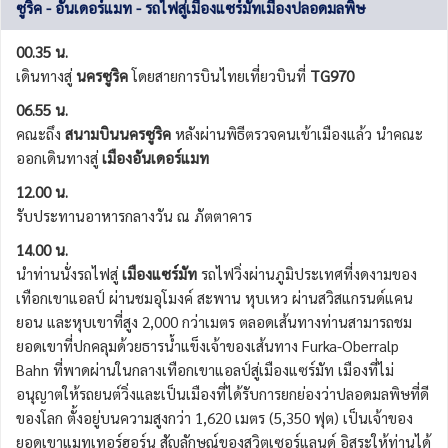
ซูริค - อันเดอร์แมท - รถไฟสู่เมืองแซร์มัทเมืองปลอดมลพิษ
00.35 น.
เดินทางสู่
นครซูริค
โดยสายการบินไทยเที่ยวบินที่
TG970
06.55 น.
คณะถึง
สนามบินนครซูริค
หลังผ่านพิธีตรวจคนเข้าเมืองแล้ว นำคณะ
ออกเดินทางสู่
เมืองอันเดอร์แมท
12.00 น.
รับประทานอาหารกลางวัน ณ ภัตตาคาร
14.00 น.
นำท่านนั่งรถไฟสู่
เมืองแซร์มัท
รถไฟวิ่งผ่านภูมิประเทศที่งดงามของ
เทือกเขาแอลป์ ผ่านชมอุโมงค์ สะพาน หุบเหว ผ่านสวิสแกรนด์แคน
ยอน และหุบเขาที่สูง 2,000 กว่าเมตร ตลอดเส้นทางท่านสามารถชม
ยอดเขาที่ปกคลุมด้วยธารน้ำแข็งเจ้าของเส้นทาง Furka-Oberralp
Bahn ที่พาดผ่านในกลางเทือกเขาแอลป์สู่เมืองแซร์มัท เมืองที่ไม่
อนุญาตให้รถยนต์วิ่งและเป็นเมืองที่ได้รับการยกย่องว่าปลอดมลพิษที่ดี
ของโลก ตั้งอยู่บนความสูงกว่า 1,620 เมตร (5,350 ฟุต) เป็นเจ้าของ
ยอดเขาแมทเทอร์ฮอร์น สัญลักษณ์ของสวิตเซอร์แลนด์ อิสระให้ท่านได้