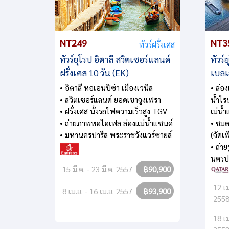
NT249
NT3
ทัวร์ฝรั่งเศส
ทัวร์ยุโรป อิตาลี สวิตเซอร์แลนด์
ทัวร์
ฝรั่งเศส 10 วัน (EK)
เบลเย
• อิตาลี หอเอนปิซ่า เมืองเวนิส
• ล่อง
• สวิตเซอร์แลนด์ ยอดเขาจูงเฟรา
น้ำไร
• ฝรั่งเศส นั่งรถไฟความเร็วสูง TGV
เม่น้
• ถ่ายภาพหอไอเฟล ล่องแม่น้ำแซนด์
• ชม
• มหานครปารีส พระราชวังแวร์ซายส์
(จัดเพ
• ถ่า
นครป
15 มี.ค. - 23 มี.ค. 2557
฿90,900
12 เม
8 เม.ย. - 16 เม.ย. 2557
฿93,900
255
18 เม