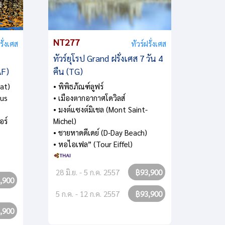
NT277
NT24
รั่งเศส
ทัวร์ฝรั่งเศส
ทัวร์ยุโรป Grand ฝรั่งเศส 7 วัน 4
ทัวร์ยุ
AF)
คืน (TG)
แลนด์(
วัน 7 
aat)
• พิพิธภัณฑ์ลูฟร์
bus
• เมืองตากอากาศโดวิลส์
• ล่องเ
• มงต์แซงต์มิเชล (Mont Saint-
• หอไอ
อร์
Michel)
• มหาวิ
• ชายหาดดีเดย์ (D-Day Beach)
• โคลอส
• หอไอเฟล” (Tour Eiffel)
• เกาะเ
• ยอดเ
28 มิ.ย. - 5 ก.ค. 2557
฿93,900
,900
30 พ.ค.
5 ก.ค. - 12 ก.ค. 2557
฿93,900
13 มิ.ย
,900