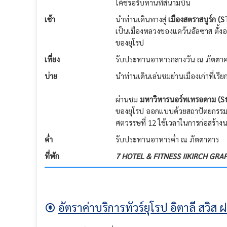
โค้ชรอรับท่านที่สนามบิน
เช้า
นำท่านเดินทางสู่
เมืองสตราสบูร์ก 
เป็นเมืองหลวงของแคว้นอัลซาส ตั้งอย
ของยุโรป
เที่ยง
รับประทานอาหารกลางวัน ณ ภัตตา
บ่าย
นำท่านเดินเล่นชมย่านเมืองเก่าที่เรีย
ผ่านชม
มหาวิหารนอร์ทเทรอดาม (S
ของยุโรป ออกแบบด้วยสถาปัตยกรรมแบ
ศตวรรษที่ 12 ใช้เวลาในการก่อสร้าง
ค่ำ
รับประทานอาหารค่ำ ณ ภัตตาคาร
ที่พัก
7 HOTEL & FITNESS IIKIRCH GR
อัตราค่าบริการทัวร์ยุโรป อิตาลี สวิส 