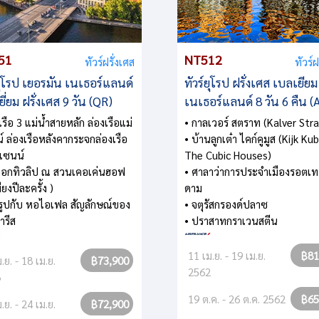
51
NT512
ทัวร์ฝรั่งเศส
ทัวร์ฝ
ยุโรป เยอรมัน เนเธอร์แลนด์
ทัวร์ยุโรป ฝรั่งเศส เบลเยียม
ี่ยม ฝรั่งเศส 9 วัน (QR)
เนเธอร์แลนด์ 8 วัน 6 คืน (
เรือ 3 แม่น้ำสายหลัก ล่องเรือแม่
• กาลเวอร์ สตราท (Kalver Str
น์ ล่องเรือหลังคากระจกล่องเรือ
• บ้านลูกเต๋า ไคก์คูมูส (Kijk Ku
ำแซนน์
The Cubic Houses)
ดอกทิวลิป ณ สวนเคอเค่นฮอฟ
• ศาลาว่าการประจำเมืองรอตเท
ียงปีละครั้ง )
ดาม
ยรูปกับ หอไอเฟล สัญลักษณ์ของ
• จตุรัสกรองด์ปลาซ
ารีส
• ปราสาทกราเวนสตีน
11 เม.ย. - 19 เม.ย.
฿81
.ย. - 18 เม.ย.
฿73,900
2562
8
19 ต.ค. - 26 ต.ค. 2562
฿65
.ย. - 24 เม.ย.
฿72,900