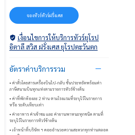
จ
อ
ง
ท
ว
ร
ท
ว
ร
ฝ
ร
ง
เ
ศ
ส
จองทัวร์ทัวร์ฝรั่งเศส
เงื่อนไขการให้บริการทัวร์ยุโรป
อิตาลี สวิส ฝรั่งเศส ยุโรปตะวันตก
อัตราค่าบริการรวม
• ค่าตั๋วโดยสารเครื่องบินไป-กลับ ชั้นประหยัดพร้อมค่า
ภาษีสนามบินทุกแห่งตามรายการทัวร์ข้างต้น
• ค่าที่พักห้องละ 2 ท่าน ตามโรงแรมที่ระบุไว้ในรายการ
หรือ ระดับเทียบเท่า
• ค่าอาหาร ค่าเข้าชม และ ค่ายานพาหนะทุกชนิด ตามที่
ระบุไว้ในรายการทัวร์ข้างต้น
• เจ้าหน้าที่บริษัท ฯ คอยอำนวยความสะดวกทุกท่านตลอด