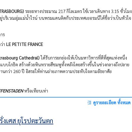
(STRASBOURG)
ระยะทางประมาณ 217 กิโลเมตร ใช้เวลาเดินทาง 3.15 ชั่วโมง
ู่บริเวณลุ่มแม่น้ำไรน์ บนพรมแดนติดกับประเทศเยอรมนีได้ชื่อว่าเป็นหัวใจ
คาร
กว่า
LE PETITE FRANCE
trasbourg Cathedral)
ได้รับการยกย่องให้เป็นมหาวิหารที่ดีที่สุดแห่งหนึ่ง
บโกธิค สร้างด้วยหินทรายสีชมพูทั้งหลังโดยสร้างขึ้นในช่วงกลางถึงปลาย
นานกว่า 260 ปี อิสระให้ท่านถ่ายภาพความประทับใจตามอัธยาศัย
AFFENSTADEN
หรือเทียบเท่า
ดูรายละเอียด ทั้งหมด
ฝรั่งเศส ยุโรปตะวันตก