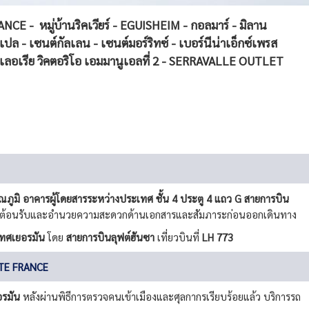
ANCE - หมู่บ้านริคเวียร์ - EGUISHEIM - กอลมาร์ - มิลาน
ชาเปล - เซนต์กัลเลน - เซนต์มอร์ริทซ์ - เบอร์นีน่าเอ็กซ์เพรส
กลเลอเรีย วิคตอริโอ เอมมานูเอลที่ 2 - SERRAVALLE OUTLET
ภูมิ อาคารผู้โดยสารระหว่างประเทศ ชั้น 4 ประตู 4 แถว G สายการบิน
้การต้อนรับและอำนวยความสะดวกด้านเอกสารและสัมภาระก่อนออกเดินทาง
เทศเยอรมัน
โดย
สายการบินลุฟต์ฮันซา
เที่ยวบินที่
LH 773
TITE FRANCE
อรมัน
หลังผ่านพิธีการตรวจคนเข้าเมืองและศุลกากรเรียบร้อยแล้ว บริการรถ