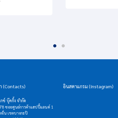
8
รา (Contacts)
อินสตาแกรม (Instagram)
กซ์ บุ๊คกิ้ง จำกัด
/78 ซอยศูนย์การค้าแฮปปี้แลนด์ 1
จั่น เขตบางกะปิ