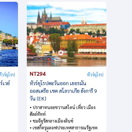
NT294
ทัวร์ยุโรป
ทัวร์ยุโรป
์เวย์
ทัวร์ยุโรปตะวันออก เยอรมัน
ออสเตรีย เชค สโลวาเกีย ฮังการี 9
วัน (EK)
• ปราสาทนอยชวานสไตน์ เที่ยว เมือง
ฮัลล์ทัทท์
• ชมจัตุรัสกลางเมืองลินซ์
• เชสกี้ครุมลอฟประเทศสาธารณรัฐเชค