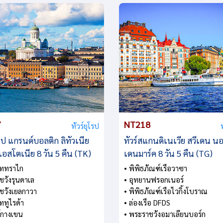
7
NT218
ทัวร์ยุโรป
โรป แกรนด์บอลติก ลิทัวเนีย
ทัวร์สแกนดิเนเวีย สวีเดน นอร
 เอสโตเนีย 8 วัน 5 คืน (TK)
เดนมาร์ค 8 วัน 5 คืน (TG)
าททราไก
• พิพิธภัณฑ์เรือวาซา
ชวังรุนดาเล
• อุทยานฟรอกเนอร์
ชวังเยลกาวา
• พิพิธภัณฑ์เรือไวกิ้งโบราณ
ททูไรด้า
• ล่องเรือ DFDS
ม้กางเขน
• พระราชวังอมาเลียนบอร์ก