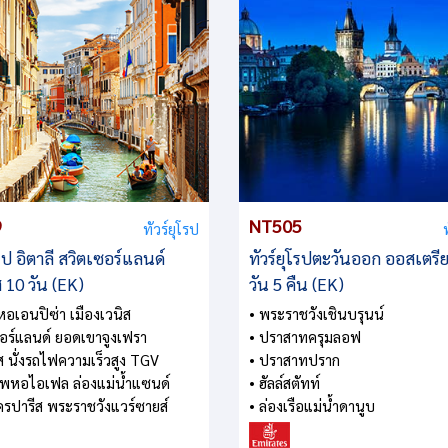
9
NT505
ทัวร์ยุโรป
โรป อิตาลี สวิตเซอร์แลนด์
ทัวร์ยุโรปตะวันออก ออสเตรี
ส 10 วัน (EK)
วัน 5 คืน (EK)
 หอเอนปิซ่า เมืองเวนิส
• พระราชวังเชินบรุนน์
ซอร์แลนด์ ยอดเขาจูงเฟรา
• ปราสาทครุมลอฟ
ศส นั่งรถไฟความเร็วสูง TGV
• ปราสาทปราก
าพหอไอเฟล ล่องแม่น้ำแซนด์
• ฮัลล์สตัทท์
รปารีส พระราชวังแวร์ซายส์
• ล่องเรือแม่น้ำดานูบ