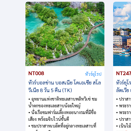
NT008
NT24
ทัวร์ยุโรป
ทัวร์บอลข่าน บอสเนีย โคเอเชีย สโล
ทัวร์ยุ
วีเนีย 8 วัน 5 คืน (TK)
ลัตเวีย
• อุทยานแห่งชาติทะเลสาบพลิทวิเซ่ ชม
• ปราส
น้ำตกของทะเลยสาบน้อยใหญ๋
• พระรา
• นั่งเรือชมฟาร์มเลี้ยงหอยนางรมที่มีชื่อ
• พระรา
เสียง พร้อมจิบไวน์ชั้นดี
• ปราสา
• ชมปราสาทเบล็ดที่อยู่กลางทะเลสาบที่
• เนินไ