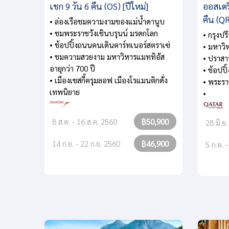
เชก 9 วัน 6 คืน (OS) [ปีใหม่]
ออสเตรี
คืน (Q
• ล่องเรือชมความงามของแม่น้ำดานูบ
• ชมพระราชวังเชินบรุนน์ มรดกโลก
• กรุงป
• ช้อปปิ้งถนนคนเดินคาร์ทเนอร์สตราเซ่
• มหาวิ
• ชมความสวยงาม มหาวิหารแมททิอัส
• ปราสา
อายุกว่า 700 ปี
• ช้อปปิ
• เมืองเชสกี้ครุมลอฟ เมืองโรแมนติกดั่ง
• พระรา
เทพนิยาย
•
8 ส.ค. - 16 ส.ค. 2560
฿50,900
28 มิ.ย
14 ก.ย. - 22 ก.ย. 2560
฿46,900
5 ก.ค. 