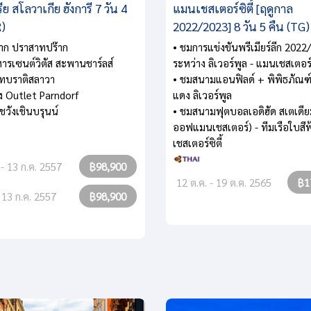
ย สโลวาเกีย ฮังการี 7 วัน 4
แมนเชสเตอร์ซิตี้ [ฤดูกาล
R)
2022/2023] 8 วัน 5 คืน (TG)
ร๊าก ปราสาทปร๊าก
• ชมการแข่งขันพรีเมียร์ลีก 2022
หารเซนต์วิตัส สะพานชาร์ลส์
ระหว่าง ลิเวอร์พูล - แมนเชสเตอร์ซ
ทบราติสลาวา
• ชมสนามแอนฟิลด์ + พิพิธภัณฑ์
้ง Outlet Parndorf
แดง ลิเวอร์พูล
ชวังเชินบรุนน์
• ชมสนามฟุตบอลเอดิฮัด สเตเดียม
ออฟแมนเชสเตอร์) - ทีมเรือใบสี
เชสเตอร์ซิตี้
. - 13 ก.ค. 2557
฿98,900
12 ต.ค. - 19 ต.ค. 2565
฿1
- 13 ก.ค. 2557
฿98,900