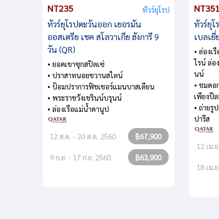
NT235
NT35
ทัวร์ยุโรป
ทัวร์ยุโรปตะวันออก เยอรมัน
ทัวร์ยุ
ออสเตรีย เชค สโลวาเกีย ฮังการี 9
เบลเยี่
วัน (QR)
• ล่องเร
ไรน์ ล่อ
• ยอดเขาซุกสปิตเซ่
นน์
• ปราสาทนอยชวานสไตน์
• ชมดอก
• ป้อมปราการฟิชเชอร์แมนบาสเตียน
เพียงปีละ
• พระราชวังเชรินน์บรุนน์
• ถ่ายร
• ล่องเรือแม่น้ำดานูป
ปารีส
12 ส.ค. - 20 ส.ค. 2560
฿67,900
12 เม.ย
9 ก.ย. - 17 ก.ย. 2560
฿63,900
18 เม.ย