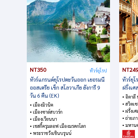
NT350
NT24
ทัวร์ยุโรป
ทัวร์แกรนด์ยุโรปตะวันออก เยอรมนี
ทัวร์ยุ
ออสเตรีย เช็ก สโลวาเกีย ฮังการี 9
ฝรั่งเศ
วัน 6 คืน (EK)
• อิตาลี
• สวิตเ
• เมืองมิวนิค
• ฝรั่งเ
• เมืองซาล์สบวร์ก
• ถ่ายภ
• เมืองเวียนนา
• มหานค
• เชสกี้ครุมลอฟ เมืองมรดกโลก
• พระราชวังเชินบรุนน์