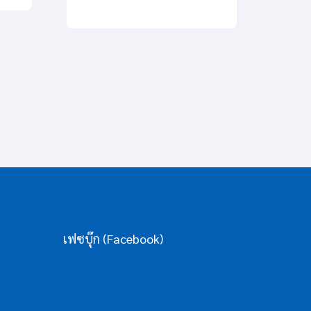
9 ต.ค.
16 ต.ค
เฟซบุ๊ก (Facebook)