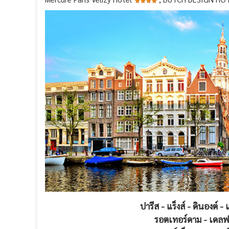
ปารีส - แร็งส์ - ดินองต์ -
รอตเทอร์ดาม - เดลฟท