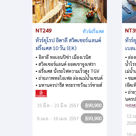
NT249
NT3
ทัวร์ฝรั่งเศส
ทัวร์ยุโรป อิตาลี สวิตเซอร์แลนด์
ทัวร์
ฝรั่งเศส 10 วัน (EK)
เบลเย
• อิตาลี หอเอนปิซ่า เมืองเวนิส
• ล่อง
• สวิตเซอร์แลนด์ ยอดเขาจูงเฟรา
น้ำไร
• ฝรั่งเศส นั่งรถไฟความเร็วสูง TGV
เม่น้
• ถ่ายภาพหอไอเฟล ล่องแม่น้ำแซนด์
• ชม
• มหานครปารีส พระราชวังแวร์ซายส์
(จัดเพ
• ถ่า
นครป
15 มี.ค. - 23 มี.ค. 2557
฿90,900
12 เม
8 เม.ย. - 16 เม.ย. 2557
฿93,900
255
18 เม