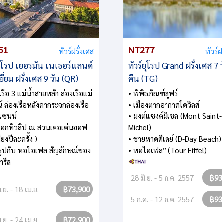
51
NT277
ทัวร์ฝรั่งเศส
ทัวร์ฝ
ยุโรป เยอรมัน เนเธอร์แลนด์
ทัวร์ยุโรป Grand ฝรั่งเศส 7 
ี่ยม ฝรั่งเศส 9 วัน (QR)
คืน (TG)
เรือ 3 แม่น้ำสายหลัก ล่องเรือแม่
• พิพิธภัณฑ์ลูฟร์
น์ ล่องเรือหลังคากระจกล่องเรือ
• เมืองตากอากาศโดวิลส์
ำแซนน์
• มงต์แซงต์มิเชล (Mont Saint-
ดอกทิวลิป ณ สวนเคอเค่นฮอฟ
Michel)
ียงปีละครั้ง )
• ชายหาดดีเดย์ (D-Day Beach)
ยรูปกับ หอไอเฟล สัญลักษณ์ของ
• หอไอเฟล” (Tour Eiffel)
ารีส
28 มิ.ย. - 5 ก.ค. 2557
฿93
.ย. - 18 เม.ย.
฿73,900
5 ก.ค. - 12 ก.ค. 2557
฿93
8
.ย. - 24 เม.ย.
฿72,900