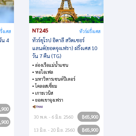
NT245
NT23
รั่งเศส
ทัวร์ฝรั่งเศส
วัน 4
ทัวร์ยุโรป อิตาลี สวิตเซอร์
โปรแกร
แลนด์(ยอดจุงเฟรา) ฝรั่งเศส 10
อิตาลี
วัน 7 คืน (TG)
เซอร์แ
• ล่องเรือแม่น้ำแซน
• เที่ย
• หอไอเฟล
• เมืองฮ
• มหาวิหารเซนต์ปีเตอร์
สวยที่ส
• โคลอสเซี่ยม
• นั่งร
• เกาะเวนิส
บนภูเข
• ยอดเขาจุงเฟรา
• พิชิ
EUROP
,900
• ชมปร
30 พ.ค. - 6 มิ.ย. 2560
฿65,900
• น้ำตกไ
,900
สายน้ำน
13 มิ.ย. - 20 มิ.ย. 2560
฿65,900