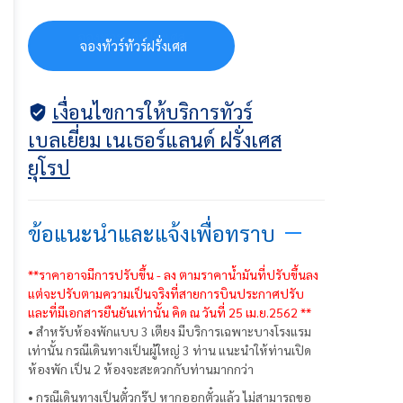
จ
อ
ง
ท
ว
ร
ท
ว
ร
ฝ
ร
ง
เ
ศ
ส
จองทัวร์ทัวร์ฝรั่งเศส
เงื่อนไขการให้บริการทัวร์
เบลเยี่ยม เนเธอร์แลนด์ ฝรั่งเศส
ยุโรป
ข้อแนะนำและแจ้งเพื่อทราบ
**ราคาอาจมีการปรับขึ้น - ลง ตามราคาน้ำมันที่ปรับขึ้นลง
แต่จะปรับตามความเป็นจริงที่สายการบินประกาศปรับ
และที่มีเอกสารยืนยันเท่านั้น คิด ณ วันที่ 25 เม.ย.2562 **
• สำหรับห้องพักแบบ 3 เตียง มีบริการเฉพาะบางโรงแรม
เท่านั้น กรณีเดินทางเป็นผู้ใหญ่ 3 ท่าน แนะนำให้ท่านเปิด
ห้องพัก เป็น 2 ห้องจะสะดวกกับท่านมากกว่า
• กรณีเดินทางเป็นตั๋วกรุ๊ป หากออกตั๋วแล้ว ไม่สามารถขอ