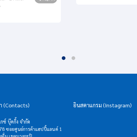
8
รา (Contacts)
อินสตาแกรม (Instagram)
กซ์ บุ๊คกิ้ง จำกัด
/78 ซอยศูนย์การค้าแฮปปี้แลนด์ 1
จั่น เขตบางกะปิ