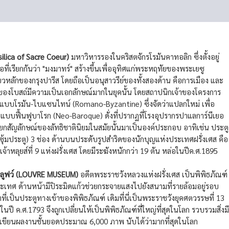
ilica of Sacre Coeur)
มหาวิหารรองในคริสตจักรโรมันคาทอลิก ซึ่งตั้งอยู่
อที่เรียกกันว่า "มงมาทร์" สร้างขึ้นเพื่ออุทิศแก่พระหฤทัยของพระเยซู
ี่ยวหลักของกรุงปารีส โดยถือเป็นอนุสาวรีย์ของทั้งสองด้าน คือการเมือง และ
งโบสถ์มีความเป็นเอกลักษณ์มากในยุคนั้น โดยสถาปนิกเจ้าของโครงการ
มแบบโรมัน-ไบแซนไทน์ (Romano-Byzantine) ซึ่งจัดว่าแปลกใหม่ เพื่อ
บบฟื้นฟูบาโรก (Neo-Baroque) ดั่งที่ปรากฏที่โรงอุปรากรปาแลการ์นีเยอ
บยกสัญลักษณ์ของลัทธิชาตินิยมในสมัยนั้นมาเป็นองค์ประกอบ อาทิเช่น ประตู
ซุ้มประตู) 3 ช่อง ด้านบนประดับรูปสำริดของนักบุญแห่งประเทศฝรั่งเศส คือ
หลุยส์ที่ 9 แห่งฝรั่งเศส โดยมีระฆังหนักกว่า 19 ตัน หล่อในปีค.ศ.1895
์ลูฟว์ (LOUVRE MUSEUM)
อดีตพระราชวังหลวงแห่งฝรั่งเศส เป็นพิพิธภัณฑ์
ประเทศ ด้านหน้ามีปิระมิดแก้วช่วยกระจายแสงไปยังสนามที่รายล้อมอยู่รอบ
้าที่เป็นประตูทางเข้าของพิพิธภัณฑ์ เดิมที่นี่เป็นพระราชวังยุคศตวรรษที่ 13
นปี ค.ศ.1793 จึงถูกเปลี่ยนให้เป็นพิพิธภัณฑ์ที่ใหญ่ที่สุดในโลก รวบรวมสิ่งมี
ขียนผลงานชั้นยอดประมาณ 6,000 ภาพ นับได้ว่ามากที่สุดในโลก