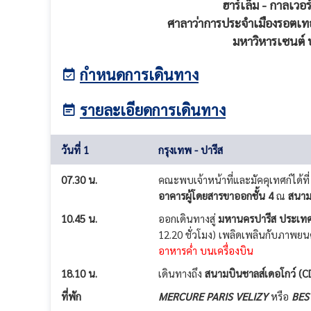
ฮาร์เล็ม - กาลเวอ
ศาลาว่าการประจำเมืองรอตเท
มหาวิหารเซนต์ 
กำหนดการเดินทาง
รายละเอียดการเดินทาง
วันที่ 1
กรุงเทพ - ปารีส
07.30 น.
คณะพบเจ้าหน้าที่และมัคคุเทศก์ได้ที่
อาคารผู้โดยสารขาออกชั้น 4
ณ
สนามบ
10.45 น.
ออกเดินทางสู่
มหานครปารีส ประเทศฝ
12.20 ชั่วโมง) เพลิดเพลินกับภาพยนตร
อาหารค่ำ บนเครื่องบิน
18.10 น.
เดินทางถึง
สนามบินชาลส์เดอโกว์ (C
ที่พัก
MERCURE PARIS VELIZY
หรือ
BES