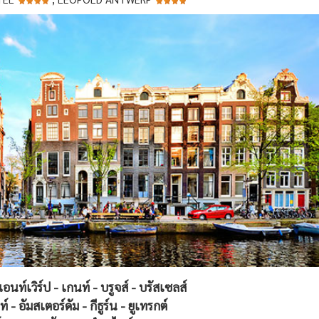
 แอนท์เวิร์ป - เกนท์ - บรูจส์ - บรัสเซลส์
์ - อัมสเตอร์ดัม -
กีธูร์น - ยูเทรกต์