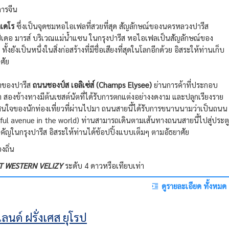
ารจีน
เดโร
ซึ่งเป็นจุดชมหอไอเฟลที่สวยที่สุด สัญลักษณ์ของนครหลวงปารีส
ป์เดอ มารส์ บริเวณแม่น้ำแซน ในกรุงปารีส หอไอเฟลเป็นสัญลักษณ์ของ
 ทั้งยังเป็นหนึ่งในสิ่งก่อสร้างที่มีชื่อเสียงที่สุดในโลกอีกด้วย อิสระให้ท่านเก็บ
ศัย
นำของปารีส
ถนนชองป์ส เอลิเซ่ส์ (Champs Elysee)
ย่านการค้าที่ประกอบ
 สองข้างทางมีต้นเชสต์นัตที่ได้รับการตกแต่งอย่างงดงาม และปลูกเรียงราย
สนใจของนักท่องเที่ยวที่ผ่านไปมา ถนนสายนี้ได้รับการขนานนามว่าเป็นถนน
iful avenue in the world) ท่านสามารถเดินตามเส้นทางถนนสายนี้ไปสู่ประตู
ำคัญในกรุงปารีส อิสระให้ท่านได้ช้อปปิ้งแบบเต็มๆ ตามอัธยาศัย
งถิ่น
T WESTERN VELIZY
ระดับ 4 ดาวหรือเทียบเท่า
ดูรายละเอียด ทั้งหมด
ลนด์ ฝรั่งเศส ยุโรป