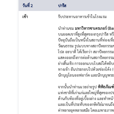
วันที่ 2
ปารีส
เช้า
รับประทานอาหารเช้าในโรงแรม
นำท่านชม
มหาวิหารซาเครเกอร์ (Bas
บนยอดเขาที่สูงที่สุดของกรุงปารีส หรื
ปัจจุบันถือเป็นหนึ่งในสถานที่ท่องเท
วัฒนธรรม รูปแบบทางสถาปัตยกรรมขอ
โปล อะบาดี ได้เรียกว่า สถาปัตยกรร
แสดงออกถึงการต่อต้านสถาปัตยกรรมแ
ย่างสิ้นเชิง การออกแบบโบสถ์ได้หยิ
ทางเข้า อันประกอบไปด้วยช่องโค้ง (
นักบุญโยนออฟอาร์ค และนักบุญพระเจ้า
จากนั้นนำท่านแวะถ่ายรูป
พิพิธภัณฑ
แห่งชาติที่เก่าแก่และใหญ่ที่สุดของ
ด้านกับห้องที่อยู่เบื้องล่าง และทำหน
และเป็นที่ประทับของกษัตริย์มาจนถึงใ
ค่าหลายยุคหลายสมัย โดยเฉพาะภาพเ