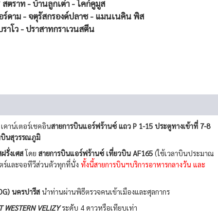
ร์ สตราท -
บ้านลูกเต๋า - ไคก์คูมูส
อร์ดาม -
จตุรัสกรองด์ปลาซ -
แมนเนคิน พิส
บราโว -
ปราสาทกราเวนสตีน
 เคาน์เตอร์เชคอิน
สายการบินแอร์ฟร้านซ์ แถว P 1-15 ประตูทางเข้าที่ 7-8
ินสุวรรณภูมิ
รั่งเศส
โดย
สายการบินแอร์ฟร้านซ์ เที่ยวบิน AF165
(ใช้เวลาบินประมาณ
์และจอทีวีส่วนตัวทุกที่นั่ง
ทั้งนี้สายการบินฯบริการอาหารกลางวัน และ
DG) นครปารีส
นำท่านผ่านพิธีตรวจคนเข้าเมืองและศุลกากร
T WESTERN VELIZY
ระดับ 4 ดาวหรือเทียบเท่า