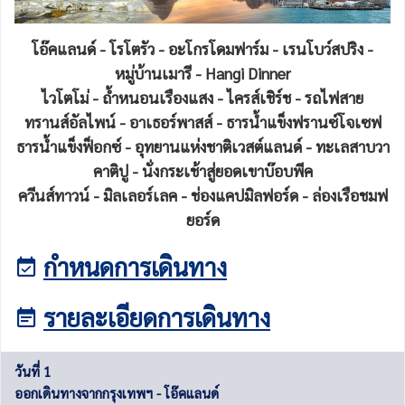
โอ๊คแลนด์ - โรโตรัว - อะโกรโดมฟาร์ม - เรนโบว์สปริง -
หมู่บ้านเมารี - Hangi Dinner
ไวโตโม่ - ถ้ำหนอนเรืองแสง - ไครส์เชิร์ช - รถไฟสาย
ทรานส์อัลไพน์ - อาเธอร์พาสส์ - ธารน้ำแข็งฟรานซ์โจเซฟ
ธารน้ำแข็งฟ็อกซ์ - อุทยานแห่งชาติเวสต์แลนด์ - ทะเลสาบวา
คาติปู - นั่งกระเช้าสู่ยอดเขาบ๊อบพีค
ควีนส์ทาวน์ - มิลเลอร์เลค - ช่องแคปมิลฟอร์ด - ล่องเรือชมฟ
ยอร์ด
กำหนดการเดินทาง
รายละเอียดการเดินทาง
วันที่ 1
ออกเดินทางจากกรุงเทพฯ - โอ๊คแลนด์