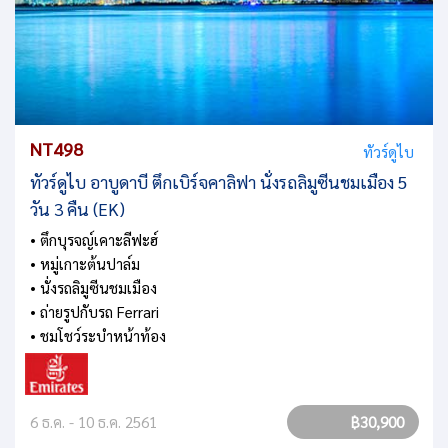
NT498
ทัวร์ดูไบ
ทัวร์ดูไบ อาบูดาบี ตึกเบิร์จคาลิฟา นั่งรถลิมูซีนชมเมือง 5
วัน 3 คืน (EK)
• ตึกบุรจญ์เคาะลีฟะฮ์
• หมู่เกาะต้นปาล์ม
• นั่งรถลิมูซีนชมเมือง
• ถ่ายรูปกับรถ Ferrari
• ชมโชว์ระบำหน้าท้อง
6 ธ.ค. - 10 ธ.ค. 2561
฿30,900