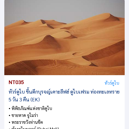
NT035
ทัวร์ดูไบ
ทัวร์ดูไบ ขึ้นตึกบุรจญ์เคาะลีฟฮ์ ดูไบเฟรม ท่องทะเลทราย
5 วัน 3 คืน (EK)
• พิพิธภัณฑ์แห่งชาติดูไบ
• ชายหาด จูไมร่า
• พระราชวังท่านชีค
• ห้างดูไบมอลล์ (Dubai Mall)