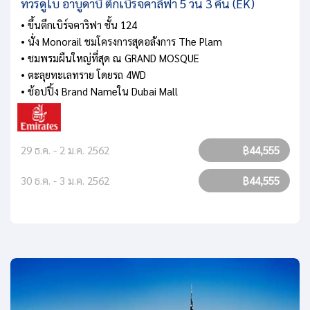
ทัวร์ดูไบ อาบูดาบี ตึกเบิร์จคาลิฟา 5 วัน 3 คืน (EK)
• ขึ้นตึกเบิร์จคาริฟา ชั้น 124
• นั่ง Monorail ชมโครงการสุดอลังการ The Plam
• ชมพรมผืนใหญ่ที่สุด ณ GRAND MOSQUE
• ตะลุยทะเลทราย โดยรถ 4WD
• ช้อปปิ้ง Brand Nameใน Dubai Mall
29 ธ.ค. - 2 ม.ค. 2562
฿44,555
30 ธ.ค. - 3 ม.ค. 2562
฿44,555