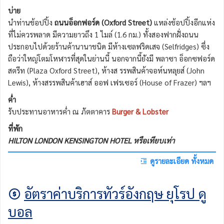
บ่าย
นำท่านช้อปปิ้ง
ถนนอ็อกฟอร์ด (Oxford Street)
แหล่งช้อปปิ้งอีกแห่ง
ที่ไม่ควรพลาด มีความยาวถึง 1 ไมล์ (1.6 กม.) ทั้งสองฟากฝั่งถนน
ประกอบไปด้วยร้านค้านานาชนิด มีห้างเซลฟริดเสจ (Selfridges) ซึ่ง
ถือว่าใหญ่โตมโหฬารที่สุดในย่านนี้ นอกจากนี้ยังมี พลาซา อ็อกซฟอร์ด
สตรีท (Plaza Oxford Street), ห้างส รรพสินค้าจอห์นหลุยส์ (John
Lewis), ห้างสรรพสินค้าเฮาส์ ออฟ เฟรเซอร์ (House of Frazer) ฯลฯ
ค่ำ
รับประทานอาหารค่ำ ณ ภัตตาคาร
Burger & Lobster
ที่พัก
HILTON LONDON KENSINGTON HOTEL หรือเทียบเท่า
ดูรายละเอียด ทั้งหมด
อัตราค่าบริการทัวร์อังกฤษ ยุโรป ดู
บอล