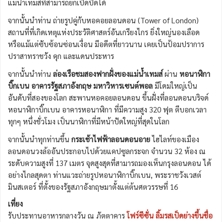
แม่น้ำเทมส์ที่สามารถยกเปิดปิดได้
จากนั้นนำท่าน ถ่ายรูปคู่กับหอคอยลอนดอน (Tower of London)
สถานที่ที่เกิดเหตุแห่งประวัติศาสตร์อันเกรียงไกร ยิ่งใหญ่นองเลือด
หรือแม้แต่ซับซ้อนซ่อนเงื่อน มีอดีตที่ยาวนาน เคยเป็นป้อมปราการ
ปราสาทราชวัง คุก และแดนประหาร
จากนั้นนำท่าน
ล่องเรือชมสองฟากฝั่งของแม่น้ำเทมส์
ผ่าน
หอนาฬิกา
บิ๊กเบน
อาคารรัฐสภาอังกฤษ มหาวิหารเซนต์พอล
มีโดมใหญ่เป็น
อันดับที่สองของโลก สะพานหอคอยลอนดอน ขึ้นฝั่งที่ลอนดอนบริจด์
หอนาฬิกาบิ๊กเบน อาคารหอนาฬิกา ที่มีความสูง 320 ฟุต ตีบอกเวลา
ทุกๆ หนึ่งชั่วโมง เป็นนาฬิกาที่มีหน้าปัดใหญ่ที่สุดในโลก
จากนั้นนำทุกท่านขึ้น
กระเช้าไฟฟ้าลอนดอนอาย
ไฮไลท์ของเมือง
ลอนดอนวงล้ออันประกอบไปด้วยแคปซูลกระจก จำนวน 32 ห้อง ณ
ระดับความสูงที่ 137 เมตร จุดสูงสุดที่สามารถมองเห็นกรุงลอนดอน ได้
อย่างไกลสุดตา ท่านแวะถ่ายรูปหอนาฬิกาบิ๊กเบน, พระราชวังเวสต์
มินสเตอร์ ที่ตั้งของรัฐสภาอังกฤษมาตั้งแต่ต้นศตวรรษที่ 16
เที่ยง
รับประทานอาหารกลางวัน ณ ภัตตาคาร
โฟร์ซีซั่น ลิ้มรสเป็ดย่างขึ้นชื่อ