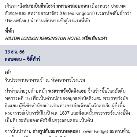
เดินทางถึง
สนามบินฮีทโธรว์ มหานครลอนดอน
เมืองหลวง ประเทศ
อังกฤษ และ สหราชอาณาจักร (United Kingdom) (เวลาท้องถิ่นช้ากว่า
ประเทศไทย) นำท่านเดินทางเข้าสู่โรงแรมที่พัก
ที่พัก
HILTON LONDON KENSINGTON HOTEL หรือเทียบเท่า
13 ธ.ค. 66
ลอนดอน – ซิตี้ทัวร์
เช้า
รับประทานอาหารเช้า ณ ห้องอาหารโรงแรม
นำท่านถ่ายรูปด้านหน้า
พระราชวังบัคคิงแฮม
ซึ่งสร้างขึ้นในสมัยต้น
ทศวรรษที่ 18 เพื่อเป็นตำหนักของดยุกแห่งบัคคิงแฮม พระราชวังบัค
คิงแฮม ผู้ที่เข้าพำนักอย่างเป็นทางการคือเจ้าหญิงวิกตอเรีย ผู้ซึ่งขึ้น
ครองราชย์เป็นราชินีในปี ค.ศ. 1837 และตั้งแต่นั้นพระราชวังแห่งนี้จึง
เป็นที่ประทับของกษัตริย์ในกรุงลอนดอน เป็นต้น
จากนั้นนำท่าน
ถ่ายรูปกับสะพานหอคอย
(Tower Bridge) สะพานข้าม