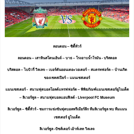
ลอนดอน – ซิตี้ทัวร์
ลอนดอน – เสาหินสโตนเฮ้นจ์ – บาธ – โรงอาบน้ำโรมัน - บริสตอล
บริสตอล – ไบบิวรี่ วิลเลจ – เบอร์ตันออนเดอะวอเตอร์ – สแตรทฟอร์ด – บ้านเกิด
ของเชคสเปียร์ – แมนเชสเตอร์
แมนเชสเตอร์ - สนามฟุตบอลโอลด์แทรฟฟอร์ด – พิพิธภัณฑ์แมนเชสเตอร์ยูไนเต็ด
– ลิเวอร์พูล – สนามฟุตบอลแอนฟิลด์ - Liverpool FC Museum
ลิเวอร์พูล – ซิตี้ทัวร์ - ชมการแข่งขันฟุตบอลพรีเมียร์ลีก ทีมลิเวอร์พูล พบ ทีมแมน
เชสเตอร์ ยูไนเต็ด
ลิเวอร์พูล -บิซส์เตอร์ เอ้าท์เลท วิลเลจ