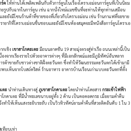
าร์ค
ให้ท่านได้เพลิดเพลินกับตัวการ์ตูนในเรื่องโดราเอม่อนการ์ตูนที่เป็นนิยม
รถ่ายรูปกับฉากในการ์ตูน เช่น ฉากนั่งไทม์แมชชีนที่จะท่านให้ทุกท่านเสมือน
และยังมีโซนร้านค้าที่ขายของที่เกี่ยวกับโดราเอม่อน เช่น ร้านกาแฟที่จะขาย
ยากิที่โดราเอม่อนชื่นชอบและยังมีโซนห้องสมุดจะมีหนังสือการ์ตูนโดราเอ
จากเชิง
เขาฮาโกดะเตะ
มีถนนลาดชัน 19 สายมุ่งตรงสู่ท่าเรือ ถนนเหล่านี้เป็น
ว เนื่องจากเรียงรายไปด้วยอาคารต่างๆ ที่มีเอกลักษณ์และมีภูมิทัศน์อันหลาก
่มีการค้าขายกับชาวต่างชาติฝั่งตะวันตก ซึ่งทำให้วัฒนธรรมตะวันตกได้เข้ามามี
บเห็นจากโบสถ์คริสต์ ร้านอาหาร อาคารบ้านเรือนเก่าแบบตะวันตกที่ตั้ง
าเตะ
นำท่านเดินทางสู่
ภูเขาฮาโกดาเตะ
โดยนำท่านโดยสาร
กระเช้าไฟฟ้า
าโกดาเตะ ที่มีน้ำทะเลขนาบอยู่ทั้ง 2 ด้าน เป็นคอคอดกระ เมื่อยามค่ำคืน
ำให้เห็นแสงระยิบระยับ เป็นวิวทิวทัศน์ยามค่ำคืนที่สวยติดอันดับ 1 ใน 3
อ
เทียบเท่า