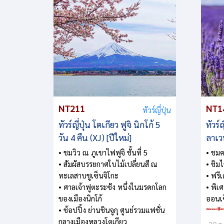
NT211
NT1
ทัวร์ญี่ปุ่น
ทัวร์ญี่ปุ่น โตเกียว ฟูจิ นิกโก้ 5
ทัวร์
วัน 4 คืน (XJ) [ปีใหม่]
ลาเวน
• ชมวิว ณ ภูเขาไฟฟูจิ ชั้นที่ 5
• ชมค
• สัมผัสบรรยกาศใบไม้เปลี่ยนสี ณ
• ชิม
ทะเลสาบชูเซ็นจิโกะ
• ฟรีเ
• ศาลเจ้าฟูตะระซัง หนึ่งในมรดกโลก
• พิเ
ของเมืองนิกโก้
ออนเ
• ช้อปปิ้ง ย่านชินจูกุ ศูนย์รวมแฟชั่น
กลางเมืองหลวงโตเกียว