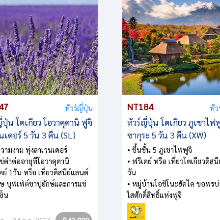
47
NT184
ทัวร์ญี่ปุ่น
ทัวร
ญี่ปุ่น โตเกียว โอวาคุดานิ ฟูจิ
ทัวร์ญี่ปุ่น โตเกียว ภูเขาไฟฟ
เดอร์ 5 วัน 3 คืน (SL)
ซากุระ 5 วัน 3 คืน (XW)
วามงาม ทุ่งลาเวนเดอร์
• ขึ้นชั้น 5 ภูเขาไฟฟูจิ
ไข่ดำต่ออายุทีโอวาคุดานิ
• ฟรีเดย์ หรือ เที่ยวโตเกียวดิสนี
ดย์ 1วัน หรือ เที่ยวดิสนีย์แลนด์
วัน
ศษ บุฟเฟ่ต์ขาปูยักษ์และการแช่
• หมู่บ้านโอชิโนะฮัคไค ขอพรบ่
ซ็น
ใสศักดิ์สิทธิ์แห่งฟูจิ