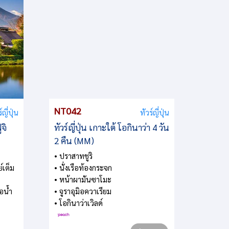
NT042
์ญี่ปุ่น
ทัวร์ญี่ปุ่น
NT29
ูจิ
ทัวร์ญี่ปุ่น เกาะใต้ โอกินาว่า 4 วัน
ทัวร์ญี
2 คืน (MM)
4 วัน 3
• ปราสาทชูริ
ย์เต็ม
• นั่งเรือท้องกระจก
• ขึ้นฟ
• หน้าผามันซาโมะ
ฟูจิ
อน้ำ
• จูราอุมิอควาเรียม
• (ชมทุ
• โอกินาว่าเวิลด์
ฤดูกาล) 
• ฟรีเดย
แลนด์