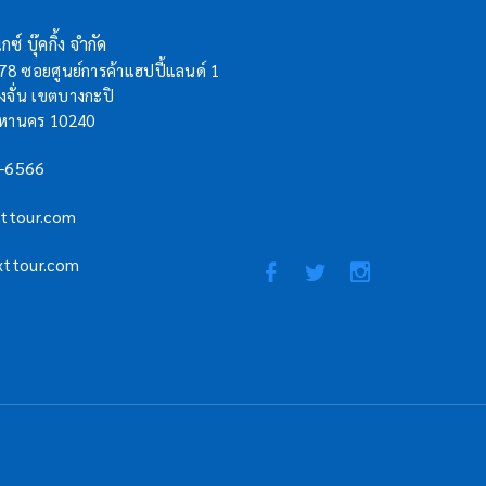
กซ์ บุ๊คกิ้ง จำกัด
/78 ซอยศูนย์การค้าแฮปปี้แลนด์ 1
จั่น เขตบางกะปิ
มหานคร 10240
-6566
xttour.com
xttour.com