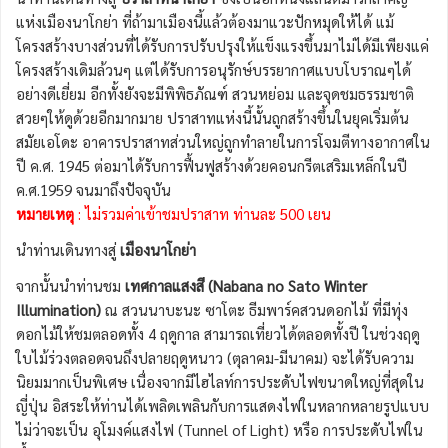
แห่งเมืองนาโกย่า ที่ถ้ามาเมืองนี้แล้วต้องมาแวะปักหมุดให้ได้ แม้
โครงสร้างบางส่วนที่ได้รับการปรับปรุงให้แข็งแรงขึ้นมาไม่ได้มีเพียงแค่
โครงสร้างเดิมล้วนๆ แต่ได้รับการอนุรักษ์บรรยากาศแบบโบราณๆได้
อย่างดีเยี่ยม อีกทั้งยังจะมีพิพิธภัณฑ์ สวนหย่อม และจุดชมธรรมชาติ
สวยๆให้ดูด้วยอีกมากมาย ปราสาทแห่งนี้นั้นถูกสร้างขึ้นในยุคเริ่มต้น
สมัยเอโดะ อาคารปราสาทส่วนใหญ่ถูกทำลายในการโจมตีทางอากาศใน
ปี ค.ศ. 1945 ต่อมาได้รับการฟื้นฟูสร้างด้วยคอนกรีตเสริมเหล็กในปี
ค.ศ.1959 จนมาถึงปัจจุบัน
หมายเหตุ
: ไม่รวมค่าเข้าชมปราสาท ท่านละ 500 เยน
นำท่านเดินทางสู่
เมืองนาโกย่า
จากนั้นนำท่านชม
เทศกาลแสงสี (Nabana no Sato Winter
Illumination)
ณ สวนนาบะนะ ซาโตะ ธีมพาร์คสวนดอกไม้ ที่มีทุ่ง
ดอกไม้ให้ชมตลอดทั้ง 4 ฤดูกาล สามารถเที่ยวได้ตลอดทั้งปี ในช่วงฤดู
ใบไม้ร่วงตลอดจนถึงปลายฤดูหนาว (ตุลาคม-มีนาคม) จะได้รับความ
นิยมมากเป็นพิเศษ เนื่องจากมีไฮไลท์การประดับไฟขนาดใหญ่ที่สุดใน
ญี่ปุ่น อิสระให้ท่านได้เพลิดเพลินกับการแสดงไฟในหลากหลายรูปแบบ
ไม่ว่าจะเป็น อุโมงค์แสงไฟ (Tunnel of Light) หรือ การประดับไฟใน