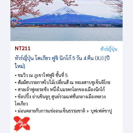
NT211
ทัวร์ญี่ปุ่น
ทัวร์ญี่ปุ่น โตเกียว ฟูจิ นิกโก้ 5 วัน 4 คืน (XJ) [ปี
ใหม่]
• ชมวิว ณ ภูเขาไฟฟูจิ ชั้นที่ 5
• สัมผัสบรรยกาศใบไม้เปลี่ยนสี ณ ทะเลสาบชูเซ็นจิโกะ
• ศาลเจ้าฟูตะระซัง หนึ่งในมรดกโลกของเมืองนิกโก้
• ช้อปปิ้ง ย่านชินจูกุ ศูนย์รวมแฟชั่นกลางเมืองหลวง
โตเกียว
• ผ่อนคลายกับการแช่ออนเซ็นธรรมชาติ + บุฟเฟต์ขาปู