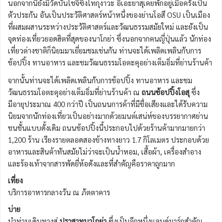
นอกจากนี้ยังมีวัดบันโชจิซึ่งโทกุงาวะ อิเอะยาสุเคยพักอยู่เมื่อครั้งเป็น
ตัวประกัน อันเป็นประวัติศาสตร์หน้าหนึ่งของย่านโอสึ OSU เป็นเมือง
ที่ผสมผสานระหว่างประวัติศาสตร์และวัฒนธรรมสมัยใหม่ และยังเป็น
จุดท่องเที่ยวยอดฮิตที่สุดของนาโกย่า ซึ่งนอกจากคนญี่ปุ่นแล้ว นักท่อง
เที่ยวต่างชาติก็นิยมมาเยี่ยมชมเช่นกัน ท่านจะได้เพลิดเพลินกับการ
ช้อปปิ้ง ทานอาหาร และชมวัฒนธรรมโอตะคุอย่างเต็มอิ่มที่ย่านร้านค้า
จากนั้นท่านจะได้เพลิดเพลินกับการช้อปปิ้ง ทานอาหาร และชม
วัฒนธรรมโอตะคุอย่างเต็มอิ่มที่ย่านร้านค้า ณ
ถนนช้อปปิ้งโอสุ
ซึ่ง
มีอายุประมาณ 400 กว่าปี เป็นถนนการค้าที่มีชื่อเสียงและได้รับความ
นิยมจากนักท่องเที่ยวเป็นอย่างมากด้วยมนต์เสน่ห์ของบรรยากาศย่าน
ชนชั้นแบบดั้งเดิม ถนนช้อปปิ้งนี้ประกอบไปด้วยร้านค้ามากมายกว่า
1,200 ร้าน เรียงรายตลอดสองข้างทางยาว 1.7 กิโลเมตร ประกอบด้วย
อาหารและสินค้าทันสมัยไม่ว่าจะเป็นน้ำหอม, เสื้อผ้า, เครื่องสำอาง
และร้องเท้าจากสารพัดยี่ห้อดังและที่สำคัญคือราคาถูกมาก
เที่ยง
บริการอาหารกลางวัน ณ ภัตตาคาร
บ่าย
นำท่านเดินทางสู่
ปราสาทนาโกย่า
ซึ่งเป็นอีกหนึ่งแลนด์มาร์กสำคัญ