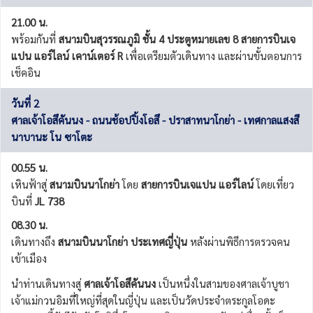
21.00 น.
พร้อมกันที่
สนามบินสุวรรณภูมิ ชั้น 4 ประตูหมายเลข 8 สายการบินเจ
แปน แอร์ไลน์ เคาน์เตอร์ R
เพื่อเตรียมตัวเดินทาง และผ่านขั้นตอนการ
เช็คอิน
วันที่ 2
ศาลเจ้าโอสึคันนง - ถนนช้อปปิ้งโอสึ - ปราสาทนาโกย่า - เทศกาลแสงสี
นาบานะ โน ซาโตะ
00.55 น.
เหินฟ้าสู่
สนามบินนาโกย่า
โดย
สายการบินเจแปน แอร์ไลน์
โดยเที่ยว
บินที่
JL 738
08.30 น.
เดินทางถึง
สนามบินนาโกย่า ประเทศญี่ปุ่น
หลังผ่านพิธีการตรวจคน
เข้าเมือง
นำท่านเดินทางสู่
ศาลเจ้าโอสึคันนง
เป็นหนึ่งในสามของศาลเจ้าบูชา
เจ้าแม่กวนอิมที่ใหญ่ที่สุดในญี่ปุ่น และเป็นวัดประจำตระกูลโอดะ