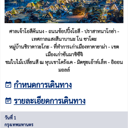
ศาลเจ้าโอสึคันนง - ถนนช้อปปิ้งโอสึ - ปราสาทนาโกย่า -
เทศกาลแสงสีนาบานะ โน ซาโตะ
หมู่บ้านชิราคาวะโกะ - ที่ทำการเก่าเมืองทาคายาม่า - เขต
เมืองเก่าซันมาชิซึจิ
ชมใบไม้เปลี่ยนสี ณ หุบเขาโครังเค - มิตซุยเอ้าท์เล็ท - อิออน
มอลล์
กำหนดการเดินทาง
รายละเอียดการเดินทาง
วันที่ 1
กรุงเทพมหานคร