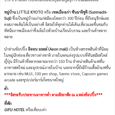
หมู่บ้าน LITTLE KYOTO
หรือ
เขตเมืองเก่า ซันมาจิซูจิ (Sunmachi-
Suji)
ซึ่งเป็นหมู่บ้านเก่าแก่สมัยเอโดะกว่า 300 ปีก่อน ที่ยังอนุรักษ์และ
คงสภาพเดิมได้เป็นอย่างดี อิสระให้ทุกท่านได้เดินเที่ยวและชื่นชมกับ
ทัศนียภาพเมืองเก่าซึ่งเต็มไปด้วยบ้านเรือนโบราณ และร้านค้าหลาก
หลาย
นำท่านช้อปปิ้ง
อิออน มอลล์ (Aeon mall)
เป็นห้างสรรพสินค้าที่นิยม
ในหมู่นักท่องเที่ยวชาวต่างชาติ ภายในตกแต่งรูปแบบที่ทันสมัยสไตล์
ญี่ปุ่น มีร้านค้าที่หลากหลายมากกว่า 150 ร้าน จำหน่ายสินค้าแฟชั่น
อาหารสดใหม่ และอุปกรณ์ภายในบ้าน นอกจากนี้ยังมีร้านเสื้อผ้าแฟชั่น
มากมาย เช่น MUJI, 100 yen shop, Sanrio store, Capcom games
arcade และซุปเปอร์มาร์เก็ตขนาดใหญ่
ค่ำ
***อิสระรับประทานอาหารค่ำ ตามอัธยาศัย ณ แหล่งช้อปปิ้ง***
ที่พัก
GIFU HOTEL
หรือเทียบเท่า