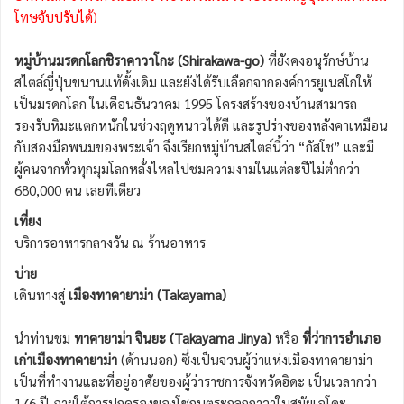
โทษจับปรับได้)
หมู่บ้านมรดกโลกชิราคาวาโกะ (Shirakawa-go)
ที่ยังคงอนุรักษ์บ้าน
สไตล์ญี่ปุ่นขนานแท้ดั้งเดิม และยังได้รับเลือกจากองค์การยูเนสโกให้
เป็นมรดกโลก ในเดือนธันวาคม 1995 โครงสร้างของบ้านสามารถ
รองรับหิมะแตกหนักในช่วงฤดูหนาวได้ดี และรูปร่างของหลังคาเหมือน
กับสองมือพนมของพระเจ้า จึงเรียกหมู่บ้านสไตล์นี้ว่า “กัสโช” และมี
ผู้คนจากทั่วทุกมุมโลกหลั่งไหลไปชมความงามในแต่ละปีไม่ต่ำกว่า
680,000 คน เลยทีเดียว
เที่ยง
บริการอาหารกลางวัน ณ ร้านอาหาร
บ่าย
เดินทางสู่
เมืองทาคายาม่า (Takayama)
นำท่านชม
ทาคายาม่า จินยะ (Takayama Jinya)
หรือ
ที่ว่าการอำเภอ
เก่าเมืองทาคายาม่า
(ด้านนอก) ซึ่งเป็นจวนผู้ว่าแห่งเมืองทาคายาม่า
เป็นที่ทำงานและที่อยู่อาศัยของผู้ว่าราชการจังหวัดฮิดะ เป็นเวลากว่า
176 ปี ภายใต้การปกครองของโชกุนตระกูลกุกาวาในสมัยเอโดะ