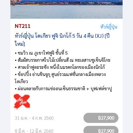
NT211
ทัวร์ญี่ปุ่น
ทัวร์ญี่ปุ่น โตเกียว ฟูจิ นิกโก้ 5 วัน 4 คืน (XJ) [ปี
ใหม่]
• ชมวิว ณ ภูเขาไฟฟูจิ ชั้นที่ 5
• สัมผัสบรรยกาศใบไม้เปลี่ยนสี ณ ทะเลสาบชูเซ็นจิโกะ
• ศาลเจ้าฟูตะระซัง หนึ่งในมรดกโลกของเมืองนิกโก้
• ช้อปปิ้ง ย่านชินจูกุ ศูนย์รวมแฟชั่นกลางเมืองหลวง
โตเกียว
• ผ่อนคลายกับการแช่ออนเซ็นธรรมชาติ + บุฟเฟต์ขาปู
31 ม.ค. - 4 ก.พ. 2560
฿27,900
8 มี.ค. - 12 มี.ค. 2560
฿27,900