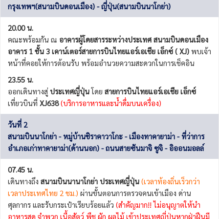
กรุงเทพฯ(สนามบินดอนเมือง) - ญี่ปุ่น(สนามบินนาโกย่า)
20.00 น.
คณะพร้อมกัน ณ
อาคารผู้โดยสารระหว่างประเทศ สนามบินดอนเมือง
อาคาร 1 ชั้น 3 เคาน์เตอร์สายการบินไทยแอร์เอเชีย เอ็กซ์ ( XJ)
พบเจ้า
หน้าที่คอยให้การต้อนรับ พร้อมอำนวยความสะดวกในการเช็คอิน
23.55 น.
ออกเดินทางสู่
ประเทศญี่ปุ่น
โดย
สายการบินไทยแอร์เอเชีย เอ็กซ์
เที่ยวบินที่
XJ638
(บริการอาหารและน้ำดื่มบนเครื่อง)
วันที่ 2
สนามบินนาโกย่า - หมู่บ้านชิราคาวาโกะ - เมืองทาคายาม่า - ที่ว่าการ
อำเภอเก่าทาคายาม่า(ด้านนอก) - ถนนสายซันมาจิ ซูจิ - อิออนมอลล์
07.45 น.
เดินทางถึง
สนามบินนานาโกย่า ประเทศญี่ปุ่น
(เวลาท้องถิ่นเร็วกว่า
เวลาประเทศไทย 2 ชม.)
ผ่านขั้นตอนการตรวจคนเข้าเมือง ด่าน
ศุลกากร และรับกระเป๋าเรียบร้อยแล้ว
(สำคัญมาก!! ไม่อนุญาตให้นำ
อาหารสด จำพวก เนื้อสัตว์ พืช ผัก ผลไม้ เข้าประเทศญี่ปุ่นหากฝ่าฝืนมี