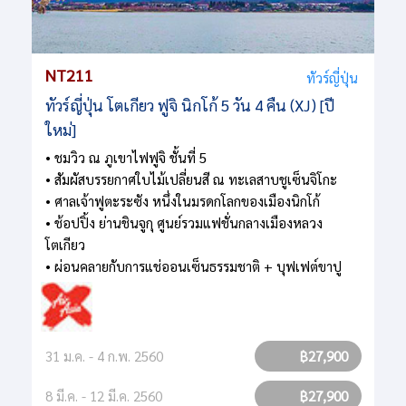
NT211
ทัวร์ญี่ปุ่น
ทัวร์ญี่ปุ่น โตเกียว ฟูจิ นิกโก้ 5 วัน 4 คืน (XJ) [ปี
ใหม่]
• ชมวิว ณ ภูเขาไฟฟูจิ ชั้นที่ 5
• สัมผัสบรรยกาศใบไม้เปลี่ยนสี ณ ทะเลสาบชูเซ็นจิโกะ
• ศาลเจ้าฟูตะระซัง หนึ่งในมรดกโลกของเมืองนิกโก้
• ช้อปปิ้ง ย่านชินจูกุ ศูนย์รวมแฟชั่นกลางเมืองหลวง
โตเกียว
• ผ่อนคลายกับการแช่ออนเซ็นธรรมชาติ + บุฟเฟต์ขาปู
31 ม.ค. - 4 ก.พ. 2560
฿27,900
8 มี.ค. - 12 มี.ค. 2560
฿27,900