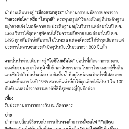
นำท่านเดินทางสู่
“เมืองคามาคุระ”
นำท่านกราบนมัสการขอพรจาก
“หลวงพ่อโต” หรือ “ไดบุทสึ”
พระพุทธรูปสำริดองค์ใหญ่ที่ประดิษฐาน
อยู่กลางแจ้ง ในอดีตกาลเคยประดิษฐานอยู่ในวิหาร แต่ต่อมาในปี ค.ศ.
1368 วิหารได้ถูกพายุพัดจนได้รับความเสียหาย และต่อมาในปี ค.ศ.
1495 ถูกคลื่นยักษ์กลืนหายไปในทะเล แต่องค์พระมิได้ชำรุดเสียหายแต่
ประการใดจวบจนกระทั่งปัจจุบันนับเป็นเวลากว่า 800 ปีแล้ว
จากนั้นนำท่านเดินทางสู่
“โอชิโนะฮัคไค”
บ่อน้ำที่เกิดจากการละลาย
ของหิมะบนภูเขาไฟฟูจิ ที่ใช้เวลาอันยาวนาน ในการไหลลงมาสู่พื้นดิน
และซึมไปยังบ่อน้ำแต่ละบ่อ ดังนั้นน้ำที่อยู่ในบ่อจะเป็นน้ำที่ใสสะอาด
และสดชื่นมาก ในปี 1985 สถานที่แห่งนี้ยังได้ถูกเลือกให้เป็น 1 ใน 100
อันดับแหล่งน้ำจากธรรมชาติที่ดีที่สุดของญี่ปุ่นอีกด้วย
เที่ยง
รับประทานอาหารกลางวัน ณ ภัตตาคาร
บ่าย
นำท่านเปลี่ยนอิริยาบถในการเดินทางด้วย
การนั่งรถไฟ “Fujikyu
Railway”
รถไฟท้องถิ่นที่สามารถมองเห็นวิว
"ภูเขาไฟฟูจิ"
ที่เปรียบ