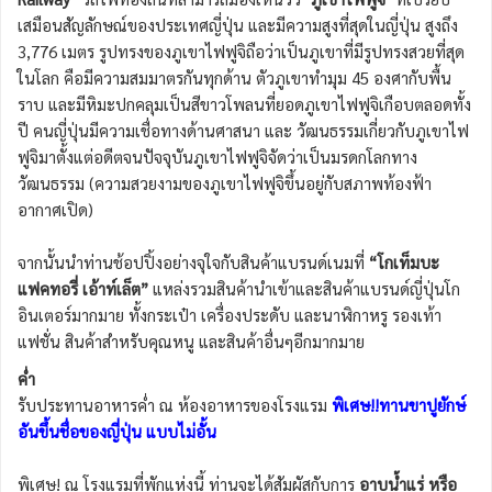
เสมือนสัญลักษณ์ของประเทศญี่ปุ่น และมีความสูงที่สุดในญี่ปุ่น สูงถึง
3,776 เมตร รูปทรงของภูเขาไฟฟูจิถือว่าเป็นภูเขาที่มีรูปทรงสวยที่สุด
ในโลก คือมีความสมมาตรกันทุกด้าน ตัวภูเขาทำมุม 45 องศากับพื้น
ราบ และมีหิมะปกคลุมเป็นสีขาวโพลนที่ยอดภูเขาไฟฟูจิเกือบตลอดทั้ง
ปี คนญี่ปุ่นมีความเชื่อทางด้านศาสนา และ วัฒนธรรมเกี่ยวกับภูเขาไฟ
ฟูจิมาตั้งแต่อดีตจนปัจจุบันภูเขาไฟฟูจิจัดว่าเป็นมรดกโลกทาง
วัฒนธรรม (ความสวยงามของภูเขาไฟฟูจิขึ้นอยู่กับสภาพท้องฟ้า
อากาศเปิด)
จากนั้นนำท่านช้อปปิ้งอย่างจุใจกับสินค้าแบรนด์เนมที่
“โกเท็มบะ
แฟคทอรี่ เอ้าท์เล็ต”
แหล่งรวมสินค้านำเข้าและสินค้าแบรนด์ญี่ปุ่นโก
อินเตอร์มากมาย ทั้งกระเป๋า เครื่องประดับ และนาฬิกาหรู รองเท้า
แฟชั่น สินค้าสำหรับคุณหนู และสินค้าอื่นๆอีกมากมาย
ค่ำ
รับประทานอาหารค่ำ ณ ห้องอาหารของโรงแรม
พิเศษ!!ทานขาปูยักษ์
อันขึ้นชื่อของญี่ปุ่น แบบไม่อั้น
พิเศษ! ณ โรงแรมที่พักแห่งนี้ ท่านจะได้สัมผัสกับการ
อาบน้ำแร่ หรือ