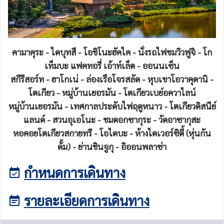
คามาคุระ - ไดบุทสึ - โอชิโนะฮัคไค - นั่งรถไฟชมวิวฟูจิ - โก
เท็มบะ แฟคทอรี่ เอ้าท์เล็ต - ออนนเซ็น
สกีรีสอร์ท - ฮาโกเน่ - ล่องเรือโจรสลัด - หุบเขาโอวาคุดานิ -
โตเกียว - หมู่บ้านเยอรมัน - โตเกียวเบย์อควาไลน์
หมู่บ้านเยอรมัน - เทศกาลประดับไฟฤดูหนาว - โตเกียวดิสนีย์
แลนด์ - สวนอุเอโนะ - ชมดอกซากุระ - วัดอาซากุสะ
หอคอยโตเกียวสกายทรี - โอไดบะ - ห้างไดเวอร์ซิตี้ (หุ่นกัน
ดั้ม) - ย่านชินจูกุ - อิออนพลาซ่า
กำหนดการเดินทาง
รายละเอียดการเดินทาง