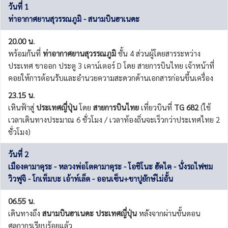
วันที่ 1
ท่าอากาศยานสุวรรณภูมิ - สนามบินฮาเนดะ
20.00 น.
พร้อมกันที่
ท่าอากาศยานสุวรรณภูมิ
ชั้น 4 ส่วนผู้โดยสารระหว่าง
ประเทศ ขาออก ประตู 3 เคาน์เตอร์ D โดย สายการบินไทย เจ้าหน้าที่
คอยให้การต้อนรับและอำนวยความสะดวกด้านเอกสารก่อนขึ้นเครื่อง
23.15 น.
เหินฟ้าสู่
ประเทศญี่ปุ่น
โดย
สายการบินไทย
เที่ยวบินที่
TG 682
(ใช้
เวลาเดินทางประมาณ 6 ชั่วโมง / เวลาท้องถิ่นจะเร็วกว่าประเทศไทย 2
ชั่วโมง)
วันที่ 2
เมืองคามาคุระ - หลวงพ่อโตคามาคุระ - โอชิโนะ ฮัคไค - นั่งรถไฟชม
วิวฟูจิ - โกเท็มบะ เอ้าท์เล็ต - ออนเซ็น+ขาปูยักษ์ไม่อั้น
06.55 น.
เดินทางถึง
สนามบินฮาเนดะ ประเทศญี่ปุ่น
หลังจากผ่านขั้นตอน
ศุลกากรเรียบร้อยแล้ว