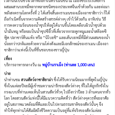
เวลานั้นเป็นช่วงเวลาที่ถือกำเนิดราเมนขึ้น ณ เมืองซัปโปโรโดยการ
ผสมผสานบะหมี่หลากหลายชนิดของประเทศจีนเข้าด้วยกัน และต่อมา
หลังสงครามโลกครั้งที่ 2 ได้เสร็จสิ้นลงราเมนของเมืองอาซาฮิกาว่า ก็ได้
ถือกำเนิดขึ้นจากความคิดสร้างสรรค์ต่างๆ เข้าไว้ด้วยกัน อาทิเช่น วิธี
การคงความร้อนของน้ำซุปให้อยู่ได้นานขึ้นโดยเคลือบผิวน้ำซุปด้วย
น้ำมันหมู หรือจะเป็นน้ำซุปซีอิ๊วที่เคี่ยวจากกระดูกหมูและน้ำสต๊อคซี
ฟู้ด ปลาซาร์ดีนแห้ง หรือ “นิโบะชิ” และเส้นบะหมี่ที่มีส่วนผสมของน้ำ
น้อยกว่าปกติและด้วยความโด่งดังและมีเอกลักษณ์ของราเมน เมืองอา
ซาฮิกาว่าแห่งนี้เป็นที่ชื่นชอบของชาวญี่ปุ่น
เที่ยง
บริการอาหารกลางวัน ณ
หมู่บ้านราเม็ง (ท่านละ 1,000 เยน)
บ่าย
นำท่านชม
สวนสัตว์อาซาฮิยาม่า
ซึ่งได้รับความนิยมมากที่สุดในญี่ปุ่น
ซึ่งในแต่ละปีจะมีผู้เข้าชมความน่ารักของสัตว์ต่างๆ ที่ไม่ได้ถูกกักขังใน
กรงแบบที่ท่านเคยเห็นในสวนสัตว์ทั่วๆ ไปถึงกว่าปีละ 3 ล้านคนจากทั่ว
โลก โดยสวนสัตว์แห่งนี้ได้มีแนวความคิดที่ว่า สัตว์ต่างๆควรที่จะอาศัย
อยู่ในสภาพแวดล้อมที่ดีและเป็นไปตามธรรมชาติของสัตว์นั้นๆ จึง
ทำให้ทุกท่านได้สัมผัสถึงชีวิตความเป็นอยู่ที่แท้จริงของสัตว์แต่ละ