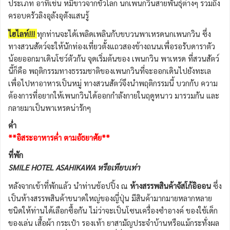
ประเภท อาทิเช่น หมีขาวจากขั้วโลก นกเพนกวินสายพันธุ์ต่างๆ รวมถึง
ครอบครัวลิงอุลังอุตังแสนรู้
ไฮไลท์!!!
ทุกท่านจะได้เพลิดเพลินกับขบวนพาเหรดนกเพนกวิน ซึ่ง
ทางสวนสัตว์จะให้นักท่องเที่ยวตั้งแถวสองข้างถนนเพื่อรอรับดาราตัว
น้อยออกมาเดินโชว์ตัวกัน จุดเริ่มต้นของ เพนกวิน พาเหรด ที่สวนสัตว์
นี้ก็คือ พฤติกรรมทางธรรมชาติของเพนกวินที่จะออกเดินไปยังทะเล
เพื่อไปหาอาหารเป็นหมู่ ทางสวนสัตว์จึงนำพฤติกรรมนี้ บวกกับ ความ
ต้องการที่อยากให้เพนกวินได้ออกกำลังกายในฤดูหนาว มารวมกัน และ
กลายมาเป็นพาเหรดน่ารักๆ
ค่ำ
**อิสระอาหารค่ำ ตามอัธยาศัย**
ที่พัก
SMILE HOTEL ASAHIKAWA หรือเทียบเท่า
หลังจากเข้าที่พักแล้ว นำท่านช้อปปิ้ง ณ
ห้างสรรพสินค้าจัสโก้อิออน
ซึ่ง
เป็นห้างสรรพสินค้าขนาดใหญ่ของญี่ปุ่น มีสินค้ามากมายหลากหลาย
ชนิดให้ท่านได้เลือกซื้อกัน ไม่ว่าจะเป็นโซนเครื่องซำอางค์ ของใช้เด็ก
ของเล่น เสื้อผ้า กระเป๋า รองเท้า ยาสามัญประจำบ้านหรือแม้กระทั่งผล