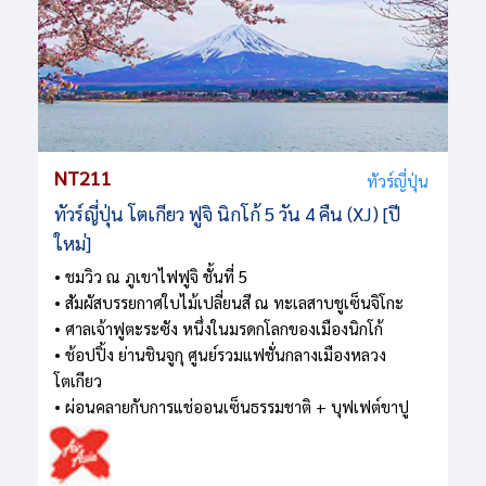
NT211
ทัวร์ญี่ปุ่น
ทัวร์ญี่ปุ่น โตเกียว ฟูจิ นิกโก้ 5 วัน 4 คืน (XJ) [ปี
ใหม่]
• ชมวิว ณ ภูเขาไฟฟูจิ ชั้นที่ 5
• สัมผัสบรรยกาศใบไม้เปลี่ยนสี ณ ทะเลสาบชูเซ็นจิโกะ
• ศาลเจ้าฟูตะระซัง หนึ่งในมรดกโลกของเมืองนิกโก้
• ช้อปปิ้ง ย่านชินจูกุ ศูนย์รวมแฟชั่นกลางเมืองหลวง
โตเกียว
• ผ่อนคลายกับการแช่ออนเซ็นธรรมชาติ + บุฟเฟต์ขาปู