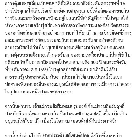
กวางตุ้งและฟูเจี้ยนเป็นชนชาติดั้งเดิมจนมาถึงช่วงต้นศตวรรษที่ 16
ชาวโปรตุเกสได้เดินเรือเข้ามายังคาบสมุทรแถบนี้เพื่อติดต่อค้าขายกับ
ชาวจีนและมาสร้างอาณานิคมอยู่ในแถบนี้ที่สำคัญคือชาวโปรตุเกสได้
นำพาเอาความเจริญรุ่งเรืองทางด้านสถาปัตยกรรมและศิลปวัฒนธรรม
ของชาติตะวันตกเข้ามาอย่างมากมายทำให้มาเก๊ากลายเป็นเมืองที่มี่การ
ผสมผสานระหว่างวัฒนธรรมตะวันออกและตะวันตกอย่างลงตัวจน
สามารถเรียกได้ว่าเป็น "ยุโรปใจกลางเอเชีย" มาเก๊าอยู่ในเขตมณฑล
กวางตุ้งบนชายฝั่งทะเลด้านตะวันตกของสามเหลี่ยมปากแม่น้ำเพิร์ลใน
อดีตมาเก๊าเป็นอาณานิคมของโปรตุเกส นานถึง 400 ปี จนกระทั่งวัน
ที่19 ธันวาคม ค.ศ.1999 โปรตุเกสทำพิธีส่งมอบมาเก๊าคืนให้กับ
สาธารณรัฐประชาชนจีน นับจากนั้นมาเก๊าได้กลายเป็นหนึ่งในเขต
ปกครองพิเศษของจีนอย่างสมบูรณ์แต่ยังคงสภาพการเมืองการปกครอง
ในรูปแบบของหนึ่งประเทศสองระบบ
จากนั้นผ่านชม
เจ้าแม่กวนอิมริมทะเล
รูปองค์เจ้าแม่กวนอิมสัมฤทธิ์
ประทับยืนบนโคมทรงดอกบัว ซึ่งประเทศโปรตุเกสสร้างขึ้น เพื่อเป็น
อนุสรณ์ให้กับมาเก๊า เนื่องในโอกาสส่งมอบคืนให้กับประเทศจีน
จากนั้นนำท่านไปยัง
ซากประตูโบสถ์เซนต์ปอล
ที่สร้างขึ้นระหว่าง