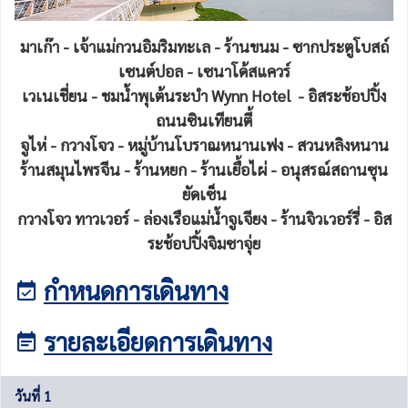
มาเก๊า - เจ้าแม่กวนอิมริมทะเล - ร้านขนม - ซากประตูโบสถ์
เซนต์ปอล - เซนาโด้สแควร์
เวเนเชี่ยน - ชมน้ำพุเต้นระบำ Wynn Hotel - อิสระช้อปปิ้ง
ถนนซินเทียนตี้
จูไห่ - กวางโจว - หมู่บ้านโบราณหนานเฟง - สวนหลิงหนาน
ร้านสมุนไพรจีน - ร้านหยก - ร้านเยื้อไผ่ - อนุสรณ์สถานซุน
ยัดเซ็น
กวางโจว ทาวเวอร์ - ล่องเรือแม่น้ำจูเจียง - ร้านจิวเวอร์รี่ - อิส
ระช้อปปิ้งจิมซาจุ่ย
กำหนดการเดินทาง
รายละเอียดการเดินทาง
วันที่ 1