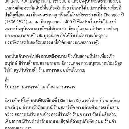
เตาเผาบางเตามีอายุมานานกว่า 500 ปี และปัจจุบันที่ฝอซานก็ยังเป็น
แหล่งผลิตเซรามิคอันมีชื่อเสียงอีกด้วย เป็นหนึ่งในสถานที่ท่องเที่ยวที่
สำคัญที่สุดของ เมืองฝอซาน ถูกสร้างขึ้นในสมัยราชวงศ์มิง Zhengde ปี
(1506-1521) เตาเผามีอายุมากกว่า 400 ปี ซึ่งเป็นเรื่องน่าอัศจรรย์
เพราะปัจจุบันเตาเผายังคงใช้เผาเซรามิคอยู่ และองค์ประกอบต่างๆ
ของเตาเผาค่อนข้างสมบูรณ์มาก ถือได้ว่าเป็นโบราณวัตถุทาง
ประวัติศาสตร์และวัฒนธรรม ที่สำคัญของมณฑลกวางตุ้ง
จากนั้นเดินทางไปยัง
สวนหลิงหนาน
ซึ่งเป็นสถานที่ท่องเที่ยวเชิง
อนุรักษ์ มีร้านค้าขายของมากมาย มีการแสดง สวนสนุกขนาดย่อม มีจุด
ให้ถ่ายรูปกับร้านค้า ร้านอาหารแบบบ้านโบราณ
ค่ำ
รับประทานอาหารค่ำ ณ ภัตตาคารอาหาร
อิสระช้อปปิ้งที่
ถนนซินเทียนตี้ (Xin Tian Di)
แหล่งช้อปปิ้งยอดนิยม
ของวัยรุ่น ด้านหน้าติดถนนมีร้านสตาร์บัค ทางเดินเช้ามาจะเป็นลาน
กว้าง สะอาดร่มรื่น สองข้างทางมีร้านค้า ร้านอาหาร จัดเป็นสัดส่วน
เดินสบาย มีร้านค้าน่ารักมากมาย มีจุดให้ถ่ายรูปกับตึก ถนน ร้านค้า
หลากหลายแนว