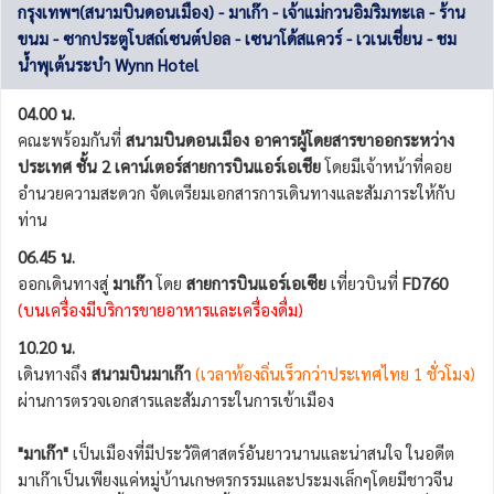
กรุงเทพฯ(สนามบินดอนเมือง) - มาเก๊า - เจ้าแม่กวนอิมริมทะเล - ร้าน
ขนม - ซากประตูโบสถ์เซนต์ปอล - เซนาโด้สแควร์ - เวเนเชี่ยน - ชม
น้ำพุเต้นระบำ Wynn Hotel
04.00 น.
คณะพร้อมกันที่
สนามบินดอนเมือง อาคารผู้โดยสารขาออกระหว่าง
ประเทศ ชั้น 2 เคาน์เตอร์สายการบินแอร์เอเชีย
โดยมีเจ้าหน้าที่คอย
อำนวยความสะดวก จัดเตรียมเอกสารการเดินทางและสัมภาระให้กับ
ท่าน
06.45 น.
ออกเดินทางสู่
มาเก๊า
โดย
สายการบินแอร์เอเซีย
เที่ยวบินที่
FD760
(บนเครื่องมีบริการขายอาหารและเครื่องดื่ม)
10.20 น.
เดินทางถึง
สนามบินมาเก๊า
(เวลาท้องถิ่นเร็วกว่าประเทศไทย 1 ชั่วโมง)
ผ่านการตรวจเอกสารและสัมภาระในการเข้าเมือง
"มาเก๊า"
เป็นเมืองที่มีประวัติศาสตร์อันยาวนานและน่าสนใจ ในอดีต
มาเก๊าเป็นเพียงแค่หมู่บ้านเกษตรกรรมและประมงเล็กๆโดยมีชาวจีน