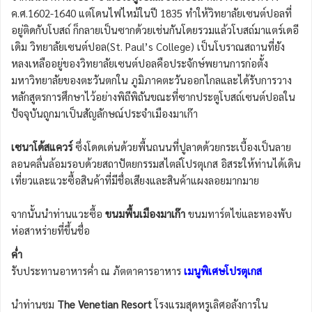
ค.ศ.1602-1640 แต่โดนไฟไหม้ในปี 1835 ทำให้วิทยาลัยเซนต์ปอลที่
อยู่ติดกับโบสถ์ ก็กลายเป็นซากด้วยเช่นกันโดยรวมแล้วโบสถ์มาแตร์เดอี
เดิม วิทยาลัยเซนต์ปอล(St. Paul’s College) เป็นโบราณสถานที่ยัง
หลงเหลืออยู่ของวิทยาลัยเซนต์ปอลคือประจักษ์พยานการก่อตั้ง
มหาวิทยาลัยของตะวันตกใน ภูมิภาคตะวันออกไกลและได้รับการวาง
หลักสูตรการศึกษาไว้อย่างพิถีพิถันขณะที่ซากประตูโบสถ์เซนต์ปอลใน
ปัจจุบันถูกมาเป็นสัญลักษณ์ประจำเมืองมาเก๊า
เซนาโด้สแควร์
ซึ่งโดดเด่นด้วยพื้นถนนที่ปูลาดด้วยกระเบื้องเป็นลาย
ลอนคลื่นล้อมรอบด้วยสถาปัตยกรรมสไตล์โปรตุเกส อิสระให้ท่านได้เดิน
เที่ยวและแวะซื้อสินค้าที่มีชื่อเสียงและสินค้าแผงลอยมากมาย
จากนั้นนำท่านแวะซื้อ
ขนมพื้นเมืองมาเก๊า
ขนมทาร์ตไข่และทองพับ
ห่อสาหร่ายที่ขึ้นชื่อ
ค่ำ
รับประทานอาหารค่ำ ณ ภัตตาคารอาหาร
เมนูพิเศษโปรตุเกส
นำท่านชม
The Venetian Resort
โรงแรมสุดหรูเลิศอลังการใน