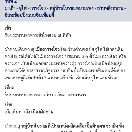
วันที่ 2
มาเก๊า - จูไห่ - กวางโจว - หมู่บ้านโบราณหนานเฟง - สวนหลิงหนาน -
อิสระช้อปปิ้งถนนซินเทียนตี้
เช้า
รับประทานอาหารเช้าโรงแรม ณ ที่พัก
นำท่านเดินทางสู่
เมืองกวางโจว
โดยผ่านด่านกงเป่ย จูไห่ ใช้เวลาเดิน
ทางโดยรถโค้ชไปยังเมืองกวางโจว ประมาณ 3-5 ชั่วโมง กวางโจว หรือ
กวางเจา เป็นเมืองเอกของมณฑลกวางตุ้ง กวางโจวเป็นเมืองใหญ่สุด
ทางภาคใต้ของสาธารณรัฐประชาชนจีนซึ่งเป็นมณฑลซึ่งเป็นที่ตั้งของ
เขตเศรษฐกิจพิเศษทั้ง 3 แห่งของจีน คือ เซินเจิ้น จูไห่ และ ซัวเถา
เที่ยง
รับประทานอาหารกลางวัน ณ ภัตตาคารอาหาร
บ่าย
เมื่อเดินทางถึง
เมืองฝ่อซาน
นำท่านสู่
หมู่บ้านโบราณที่เป็นแหล่งผลิตเครื่องปั้นดินเผาเซรามิค
ซึ่ง