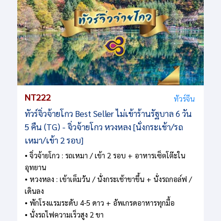
NT222
ทัวร์จีน
ทัวร์จิ่วจ้ายโกว Best Seller ไม่เข้าร้านรัฐบาล 6 วัน
5 คืน (TG) - จิ่วจ้ายโกว หวงหลง [นั่งกระเช้า/รถ
เหมา/เข้า 2 รอบ]
• จิ่วจ้ายโกว : รถเหมา / เข้า 2 รอบ + อาหารเซ็ตโต๊ะใน
อุทยาน
• หวงหลง : เข้าเต็มวัน / นั่งกระเช้าขาขึ้น + นั่งรถกอล์ฟ /
เดินลง
• พักโรงแรมระดับ 4-5 ดาว + อัพเกรดอาหารทุกมื้อ
• นั่งรถไฟความเร็วสูง 2 ขา