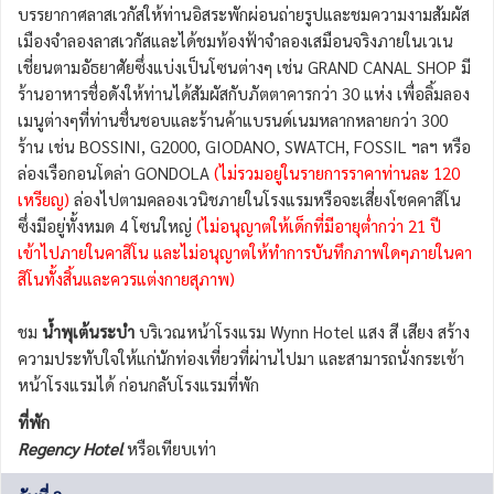
บรรยากาศลาสเวกัสให้ท่านอิสระพักผ่อนถ่ายรูปและชมความงามสัมผัส
เมืองจำลองลาสเวกัสและได้ชมท้องฟ้าจำลองเสมือนจริงภายในเวเน
เชี่ยนตามอัธยาศัยซึ่งแบ่งเป็นโซนต่างๆ เช่น GRAND CANAL SHOP มี
ร้านอาหารชื่อดังให้ท่านได้สัมผัสกับภัตตาคารกว่า 30 แห่ง เพื่อลิ้มลอง
เมนูต่างๆที่ท่านชื่นชอบและร้านค้าแบรนด์เนมหลากหลายกว่า 300
ร้าน เช่น BOSSINI, G2000, GIODANO, SWATCH, FOSSIL ฯลฯ หรือ
ล่องเรือกอนโดล่า GONDOLA
(ไม่รวมอยู่ในรายการราคาท่านละ 120
เหรียญ)
ล่องไปตามคลองเวนิชภายในโรงแรมหรือจะเสี่ยงโชคคาสิโน
ซึ่งมีอยู่ทั้งหมด 4 โซนใหญ่
(ไม่อนุญาตให้เด็กที่มีอายุต่ำกว่า 21 ปี
เข้าไปภายในคาสิโน และไม่อนุญาตให้ทำการบันทึกภาพใดๆภายในคา
สิโนทั้งสิ้นและควรแต่งกายสุภาพ)
ชม
น้ำพุเต้นระบำ
บริเวณหน้าโรงแรม Wynn Hotel แสง สี เสียง สร้าง
ความประทับใจให้แก่นักท่องเที่ยวที่ผ่านไปมา และสามารถนั่งกระเช้า
หน้าโรงแรมได้ ก่อนกลับโรงแรมที่พัก
ที่พัก
Regency Hotel
หรือเทียบเท่า