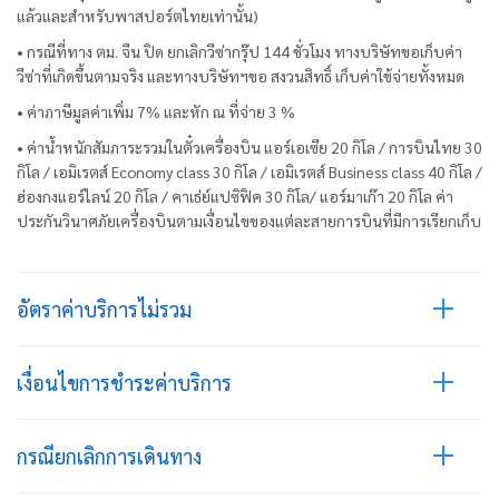
แล้วและสำหรับพาสปอร์ตไทยเท่านั้น)
• กรณีที่ทาง ตม. จีน ปิด ยกเลิกวีซ่ากรุ๊ป 144 ชั่วโมง ทางบริษัทขอเก็บค่า
วีซ่าที่เกิดขึ้นตามจริง และทางบริษัทฯขอ สงวนสิทธิ์ เก็บค่าใช้จ่ายทั้งหมด
• ค่าภาษีมูลค่าเพิ่ม 7% และหัก ณ ที่จ่าย 3 %
• ค่าน้ำหนักสัมภาระรวมในตั๋วเครื่องบิน แอร์เอเซีย 20 กิโล / การบินไทย 30
กิโล / เอมิเรตส์ Economy class 30 กิโล / เอมิเรตส์ Business class 40 กิโล /
ฮ่องกงแอร์ไลน์ 20 กิโล / คาเธ่ย์แปซิฟิค 30 กิโล/ แอร์มาเก๊า 20 กิโล ค่า
ประกันวินาศภัยเครื่องบินตามเงื่อนไขของแต่ละสายการบินที่มีการเรียกเก็บ
อัตราค่าบริการไม่รวม
เงื่อนไขการชำระค่าบริการ
กรณียกเลิกการเดินทาง